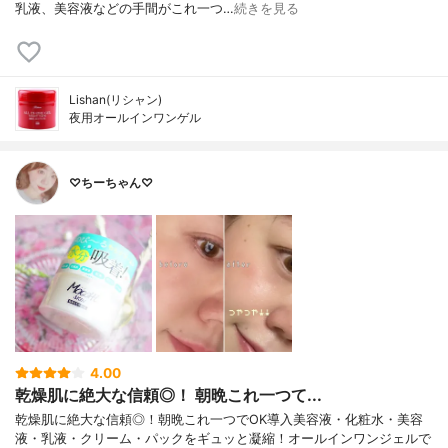
乳液、美容液などの手間がこれ一つ…
続きを見る
Lishan(リシャン)
夜用オールインワンゲル
♡ちーちゃん♡
4.00
乾燥肌に絶大な信頼◎！ 朝晩これ一つて...
乾燥肌に絶大な信頼◎！朝晩これ一つでOK導入美容液・化粧水・美容
液・乳液・クリーム・パックをギュッと凝縮！オールインワンジェルで