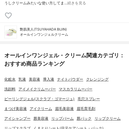
うしクリームみたいな使い方してま…
続きを見る
艶肌美人(TSUYAHADA BIJIN)
オールインワンジェルクリーム
オールインワンジェル・クリーム関連カテゴリ：
おすすめ商品ランキング
化粧水
乳液
美容液
導入液
ナイトパウダー
クレンジング
洗顔料
アイメイクリムーバー
マスカラリムーバー
ピーリングジェル(スクラブ・ゴマージュ)
毛穴スプレー
まつげ美容液
アイクリーム
眉毛美容液
眉毛育毛剤
アイシャンプー
唇美容液
リップバーム
唇パック
リップクリーム
リップスクラブ
くまとりシート(目元ケアシート・パック)