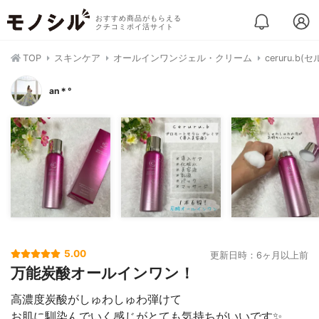
おすすめ商品がもらえる
クチコミポイ活サイト
TOP
スキンケア
オールインワンジェル・クリーム
ceruru.
an＊°
5.00
更新日時：6ヶ月以上前
万能炭酸オールインワン！
高濃度炭酸がしゅわしゅわ弾けて
お肌に馴染んでいく感じがとても気持ちがいいです✨