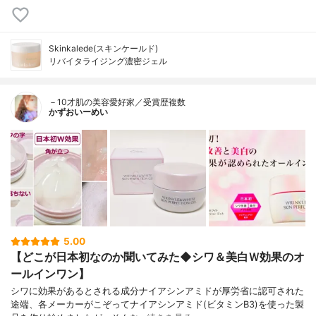
Skinkalede(スキンケールド)
リバイタライジング濃密ジェル
－10才肌の美容愛好家／受賞歴複数
かずおいーめい
5.00
【どこが日本初なのか聞いてみた◆シワ＆美白Ｗ効果のオ
ールインワン】
シワに効果があるとされる成分ナイアシンアミドが厚労省に認可された
途端、各メーカーがこぞってナイアシンアミド(ビタミンB3)を使った製