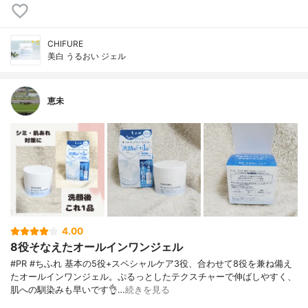
CHIFURE
美白 うるおい ジェル
恵未
4.00
8役そなえたオールインワンジェル
#PR #ちふれ 基本の5役+スペシャルケア3役、合わせて8役を兼ね備え
たオールインワンジェル。ぷるっとしたテクスチャーで伸ばしやすく、
肌への馴染みも早いです👌…
続きを見る