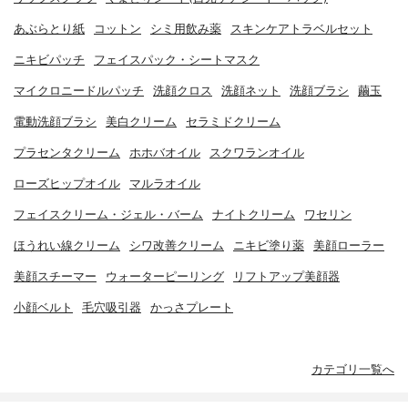
あぶらとり紙
コットン
シミ用飲み薬
スキンケアトラベルセット
ニキビパッチ
フェイスパック・シートマスク
マイクロニードルパッチ
洗顔クロス
洗顔ネット
洗顔ブラシ
繭玉
電動洗顔ブラシ
美白クリーム
セラミドクリーム
プラセンタクリーム
ホホバオイル
スクワランオイル
ローズヒップオイル
マルラオイル
フェイスクリーム・ジェル・バーム
ナイトクリーム
ワセリン
ほうれい線クリーム
シワ改善クリーム
ニキビ塗り薬
美顔ローラー
美顔スチーマー
ウォーターピーリング
リフトアップ美顔器
小顔ベルト
毛穴吸引器
かっさプレート
カテゴリ一覧へ