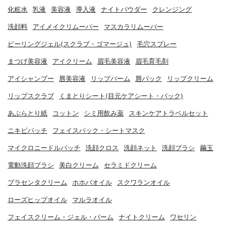
化粧水
乳液
美容液
導入液
ナイトパウダー
クレンジング
洗顔料
アイメイクリムーバー
マスカラリムーバー
ピーリングジェル(スクラブ・ゴマージュ)
毛穴スプレー
まつげ美容液
アイクリーム
眉毛美容液
眉毛育毛剤
アイシャンプー
唇美容液
リップバーム
唇パック
リップクリーム
リップスクラブ
くまとりシート(目元ケアシート・パック)
あぶらとり紙
コットン
シミ用飲み薬
スキンケアトラベルセット
ニキビパッチ
フェイスパック・シートマスク
マイクロニードルパッチ
洗顔クロス
洗顔ネット
洗顔ブラシ
繭玉
電動洗顔ブラシ
美白クリーム
セラミドクリーム
プラセンタクリーム
ホホバオイル
スクワランオイル
ローズヒップオイル
マルラオイル
フェイスクリーム・ジェル・バーム
ナイトクリーム
ワセリン