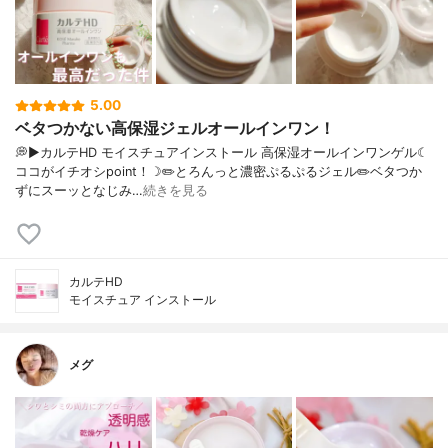
5.00
ベタつかない高保湿ジェルオールインワン！
💭▶️カルテHD モイスチュアインストール 高保湿オールインワンゲル☾
ココがイチオシpoint！☽✏️とろんっと濃密ぷるぷるジェル✏️ベタつか
ずにスーッとなじみ…
続きを見る
カルテHD
モイスチュア インストール
メグ