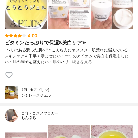
4.00
ビタミンたっぷりで保湿&美白ケア✨
"ハリのある潤った肌へ"＊こんな方にオススメ・肌荒れに悩んでいる・
スキンケアを手早く済ませたい・一つのアイテムで美白も保湿もした
い・肌の調子を整えたい・肌のハリ…
続きを見る
APLIN(アプリン)
シミレーズジェル
美容・コスメブロガー
もんぷち