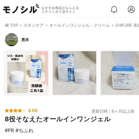
おすすめ商品がもらえる
クチコミポイ活サイト
TOP
スキンケア
オールインワンジェル・クリーム
CHIFURE
恵未
4.00
更新日時：6ヶ月以上前
8役そなえたオールインワンジェル
#PR #ちふれ