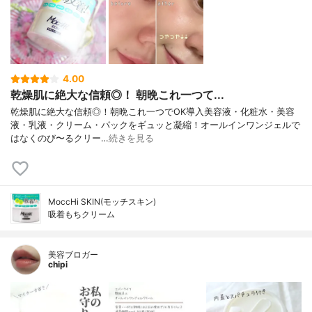
4.00
乾燥肌に絶大な信頼◎！ 朝晩これ一つて...
乾燥肌に絶大な信頼◎！朝晩これ一つでOK導入美容液・化粧水・美容
液・乳液・クリーム・パックをギュッと凝縮！オールインワンジェルで
はなくのび〜るクリー…
続きを見る
MoccHi SKIN(モッチスキン)
吸着もちクリーム
美容ブロガー
chipi