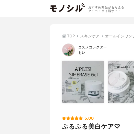
おすすめ商品がもらえる
クチコミポイ活サイト
TOP
スキンケア
オールインワン
コスメコレクター
もい
5.00
ぷるぷる美白ケア♡