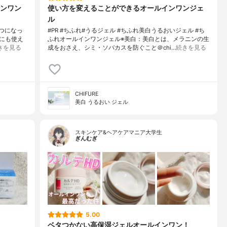
ンワン
使い方を変えることができるオールインワンジェ
ル
一つになっ
#PR #ちふれ#うるジェル #ちふれ美白うるおいジェル #ち
にも使え
ふれオールインワンジェル※美白：美白とは、メラニンの生
きを見る
成をおさえ、シミ・ソバカスを防ぐこと＠chi…
続きを見る
CHIFURE
美白 うるおい ジェル
スキンケア&ヘアケアマニア大学生
ぎんむぎ
5.00
ベタつかない高保湿ジェルオールインワン！