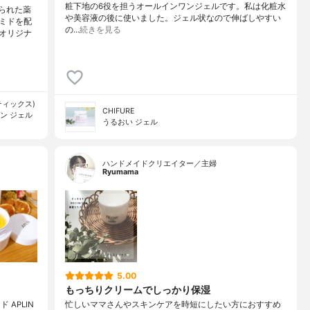
粧下地の6役を担うオールインワンジェルです。私は化粧水
られた薬
や美容液の後に使いました。ジェル状なので伸ばしやすい
ミドを配
の…
続きを見る
オリジナ
メティックス)
CHIFURE
ン ジェル
うるおい ジェル
ハンドメイドクリエイター／主婦
Ryumama
5.00
もっちりクリームでしっかり保湿
APLIN
忙しいママさんやスキンケアを時短にしたい方におすすめ