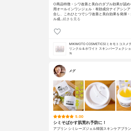
○商品特徴・シワ改善と美白のダブル効果が認め
用オールインワンジェル・有効成分ナイアシンア
合し、これひとつでシワ改善と美白効果を発揮・
ル成…
続きを見る
MIKIMOTO COSMETICS(ミキモトコス
リンクル＆ホワイト スキンパーフェクショ
Ｎ
メグ
5.00
シミそばかす肌荒れ予防に！
アプリン シミレーズジェル韓国スキンケアブランド 