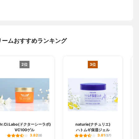
リームおすすめランキング
2位
3位
Dr.Ci:Labo(ドクターシーラボ)
naturie(ナチュリエ)
VC100ゲル
ハトムギ保湿ジェル
3.82
3.81
(8)
(57)