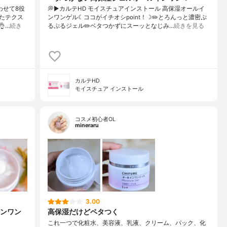
わせて8役
💭▶️カルテHD モイスチュアインストール 高保湿オールイ
たテクス
ンワンゲル☾ココがイチオシpoint！☽✏️とろんっと濃密ぷ
…
続き
るぷるジェル✏️ベタつかずにスーッとなじみ…
続きを見る
カルテHD
モイスチュア インストール
コスメ初心者OL
mineraru
3.00
ンワン
高保湿だけどペタつく
これ一つで化粧水、美容液、乳液、クリーム、パック、化