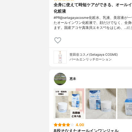
全身に使えて時短ケアができる、オールイ
化粧液
#PR@setagayacosme化粧水、乳液、美容液が
たオールインワン化粧液で、顔だけでなく、全身
ます。国産アコヤ真珠貝エキス*1をはじめ、…
続
世田谷コスメ(Setagaya COSME)
パールエンリッチローション
恵未
4.00
8役そなえたオールインワンジェル