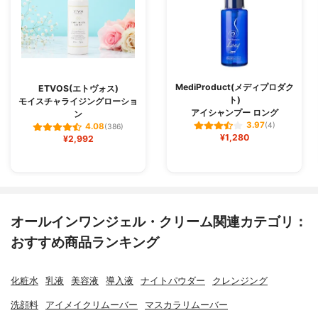
MediProduct(メディプロダク
ETVOS(エトヴォス)
ト)
モイスチャライジングローショ
アイシャンプー ロング
ン
3.97
(4)
4.08
(386)
¥1,280
¥2,992
オールインワンジェル・クリーム関連カテゴリ：
おすすめ商品ランキング
化粧水
乳液
美容液
導入液
ナイトパウダー
クレンジング
洗顔料
アイメイクリムーバー
マスカラリムーバー