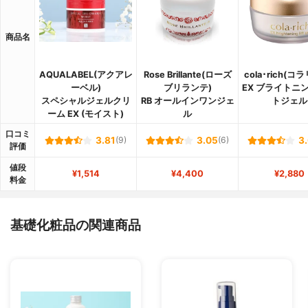
商品名
AQUALABEL(アクアレ
Rose Brillante(ローズ
cola･rich(コ
ーベル)
ブリランテ)
EX ブライトニ
スペシャルジェルクリ
RB オールインワンジェ
トジェル
ーム EX (モイスト)
ル
口コミ
3.81
(9)
3.05
(6)
3
評価
値段
¥1,514
¥4,400
¥2,880
料金
基礎化粧品の関連商品