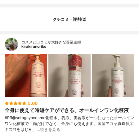
クチコミ・評判(2)
コスメと口コミが大好きな専業主婦
kirakiranoriko
5.00
全身に使えて時短ケアができる、オールインワン化粧液
#PR@setagayacosme化粧水、乳液、美容液が一つになったオールイン
ワン化粧液で、顔だけでなく、全身にも使えます。国産アコヤ真珠貝エ
キス*1をはじめ、…
続きを見る