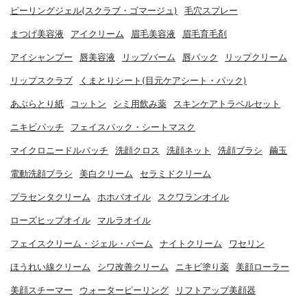
ピーリングジェル(スクラブ・ゴマージュ)
毛穴スプレー
まつげ美容液
アイクリーム
眉毛美容液
眉毛育毛剤
アイシャンプー
唇美容液
リップバーム
唇パック
リップクリーム
リップスクラブ
くまとりシート(目元ケアシート・パック)
あぶらとり紙
コットン
シミ用飲み薬
スキンケアトラベルセット
ニキビパッチ
フェイスパック・シートマスク
マイクロニードルパッチ
洗顔クロス
洗顔ネット
洗顔ブラシ
繭玉
電動洗顔ブラシ
美白クリーム
セラミドクリーム
プラセンタクリーム
ホホバオイル
スクワランオイル
ローズヒップオイル
マルラオイル
フェイスクリーム・ジェル・バーム
ナイトクリーム
ワセリン
ほうれい線クリーム
シワ改善クリーム
ニキビ塗り薬
美顔ローラー
美顔スチーマー
ウォーターピーリング
リフトアップ美顔器