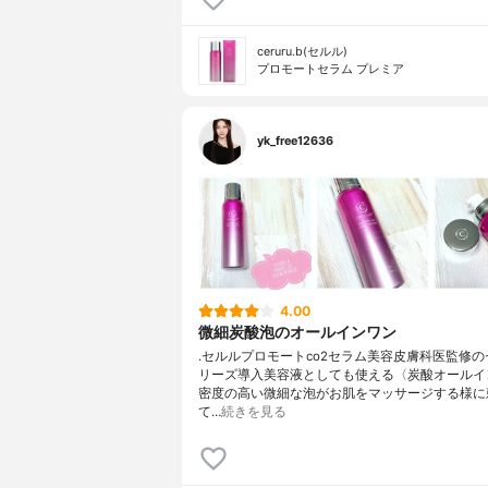
ceruru.b(セルル)
プロモートセラム プレミア
yk_free12636
4.00
微細炭酸泡のオールインワン
.セルルプロモートco2セラム美容皮膚科医監修
リーズ導入美容液としても使える〈炭酸オールイ
密度の高い微細な泡がお肌をマッサージする様に
て…
続きを見る