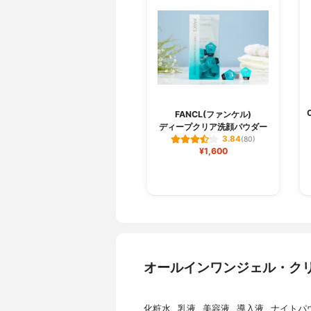
FANCL(ファンケル)
ディープクリア洗顔パウダー
3.84
(80)
¥1,600
オールインワンジェル・ク
化粧水
乳液
美容液
導入液
ナイトパ