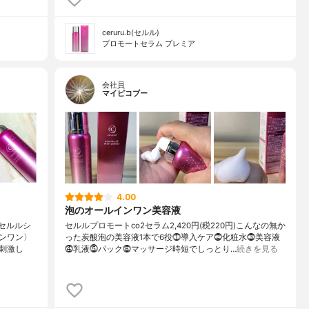
ceruru.b(セルル)
プロモートセラム プレミア
会社員
マイピコブー
4.00
泡のオールインワン美容液
のセルルシ
セルルプロモートco2セラム2,420円(税220円)こんなの無か
ンワン〉
った炭酸泡の美容液1本で6役⓵導入ケア⓶化粧水⓷美容液
刺激し
⓸乳液⓹パック⓺マッサージ時短でしっとり…
続きを見る