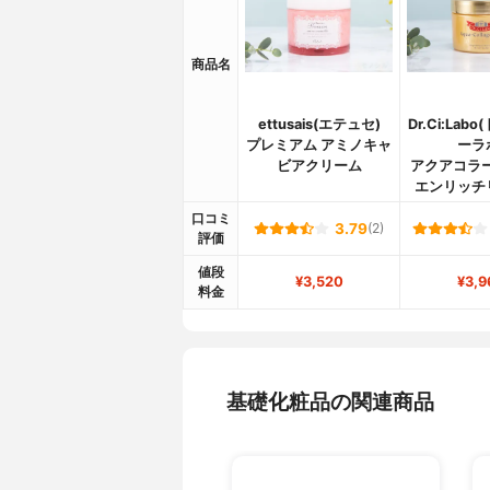
商品名
ettusais(エテュセ)
Dr.Ci:Lab
プレミアム アミノキャ
ーラ
ビアクリーム
アクアコラ
エンリッチ
口コミ
3.79
(2)
評価
値段
¥3,520
¥3,9
料金
基礎化粧品の関連商品