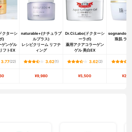
o(ドクターシ
naturable+(ナチュラブ
Dr.Ci:Labo(ドクターシ
sognando
ボ)
ルプラス)
ーラボ)
珠肌 ラン
ーゲンゲル
レシピクリーム リフテ
薬用アクアコラーゲン
リフトEX
ィング
ゲル 美白EX
3.77
(22)
3.62
(1)
3.62
(2)
60
¥9,980
¥5,500
¥2,7