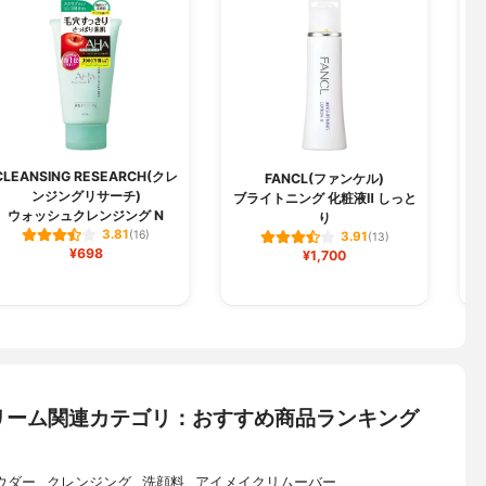
CLEANSING RESEARCH(クレ
FANCL(ファンケル)
ンジングリサーチ)
ブライトニング 化粧液Ⅱ しっと
ウォッシュクレンジング N
り
3.81
(16)
3.91
(13)
¥698
¥1,700
リーム関連カテゴリ：おすすめ商品ランキング
ウダー
クレンジング
洗顔料
アイメイクリムーバー