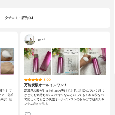
クチコミ・評判(4)
an＊°
5.00
万能炭酸オールインワン！
液として
高濃度炭酸がしゅわしゅわ弾けてお肌に馴染んでいく感じ
ケア・化粧
がとても気持ちがいいです✨なんといっても１本６役なの
ゴ果実…
続
で忙しくてもこの炭酸オールインワンのおかげで朝のスキ
ンケ…
続きを見る