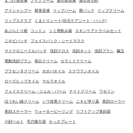
まつげ美容液
アイクリーム
眉毛美容液
眉毛育毛剤
アイシャンプー
唇美容液
リップバーム
唇パック
リップクリーム
リップスクラブ
くまとりシート(目元ケアシート・パック)
あぶらとり紙
コットン
シミ用飲み薬
スキンケアトラベルセット
ニキビパッチ
フェイスパック・シートマスク
マイクロニードルパッチ
洗顔クロス
洗顔ネット
洗顔ブラシ
繭玉
電動洗顔ブラシ
美白クリーム
セラミドクリーム
プラセンタクリーム
ホホバオイル
スクワランオイル
ローズヒップオイル
マルラオイル
フェイスクリーム・ジェル・バーム
ナイトクリーム
ワセリン
ほうれい線クリーム
シワ改善クリーム
ニキビ塗り薬
美顔ローラー
美顔スチーマー
ウォーターピーリング
リフトアップ美顔器
小顔ベルト
毛穴吸引器
かっさプレート