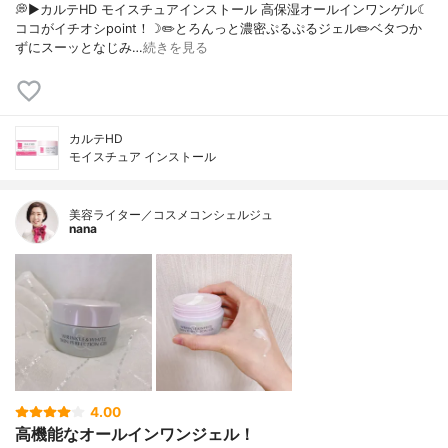
💭▶️カルテHD モイスチュアインストール 高保湿オールインワンゲル☾
ココがイチオシpoint！☽✏️とろんっと濃密ぷるぷるジェル✏️ベタつか
ずにスーッとなじみ…
続きを見る
カルテHD
モイスチュア インストール
美容ライター／コスメコンシェルジュ
nana
4.00
高機能なオールインワンジェル！