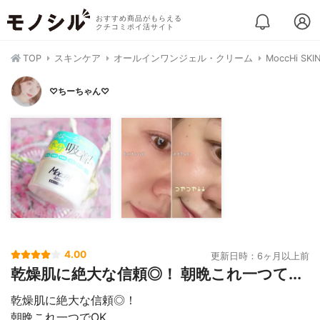
おすすめ商品がもらえる
クチコミポイ活サイト
TOP
スキンケア
オールインワンジェル・クリーム
MoccHi 
♡ちーちゃん♡
4.00
更新日時：6ヶ月以上前
乾燥肌に絶大な信頼◎！ 朝晩これ一つて...
乾燥肌に絶大な信頼◎！
朝晩これ一つでOK