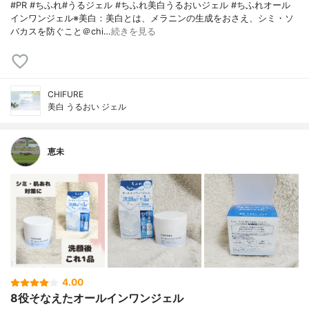
#PR #ちふれ#うるジェル #ちふれ美白うるおいジェル #ちふれオール
インワンジェル※美白：美白とは、メラニンの生成をおさえ、シミ・ソ
バカスを防ぐこと＠chi…
続きを見る
CHIFURE
美白 うるおい ジェル
恵未
4.00
8役そなえたオールインワンジェル