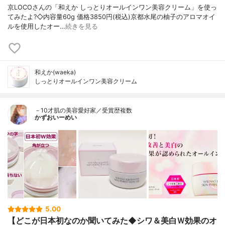
京LOCOさんの「和えか しっとりオールインワン美容クリーム」を使っ
てみたよ?◇内容量60g 価格3850円(税込)京都水尾の柚子のアロマオイ
ルを使用したオー…
続きを見る
和えか(waeka)
しっとりオールインワン美容クリーム
－10才肌の美容愛好家／受賞歴複数
かずおいーめい
5.00
【どこが日本初なのか聞いてみた◆シワ＆美白Ｗ効果のオ