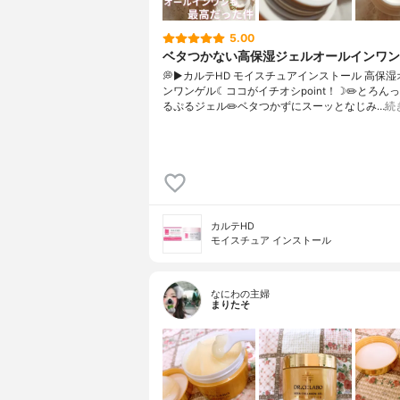
5.00
ベタつかない高保湿ジェルオールインワン
💭▶️カルテHD モイスチュアインストール 高保
ンワンゲル☾ココがイチオシpoint！☽✏️とろん
るぷるジェル✏️ベタつかずにスーッとなじみ…
続
カルテHD
モイスチュア インストール
なにわの主婦
まりたそ