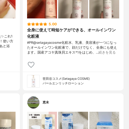
5.00
全身に使えて時短ケアができる、オールインワン
化粧液
✨これ1
！使い方
#PR@setagayacosme化粧水、乳液、美容液が一つになっ
あと浴
たオールインワン化粧液で、顔だけでなく、全身にも使え
ます。国産アコヤ真珠貝エキス*1をはじめ、…
続きを見る
世田谷コスメ(Setagaya COSME)
パールエンリッチローション
恵未