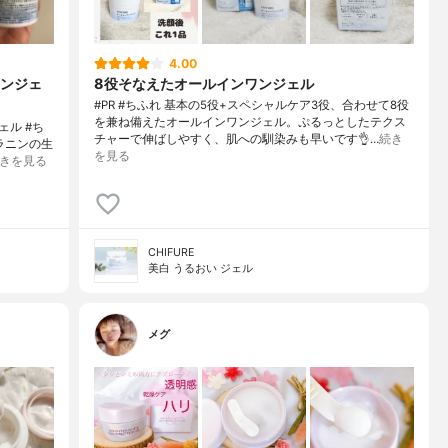
4.00
ンジェ
8役そなえたオールインワンジェル
#PR #ちふれ 基本の5役+スペシャルケア3役、合わせて8役
を兼ね備えたオールインワンジェル。ぷるっとしたテクス
ェル #ち
チャーで伸ばしやすく、肌への馴染みも早いです👌…
続き
ラニンの生
を見る
きを見る
CHIFURE
美白 うるおい ジェル
メグ