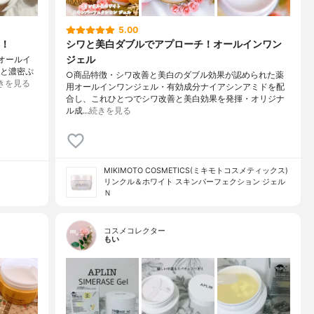
5.00
！
シワと美白ダブルでアプローチ！オールインワン
ジェル
湿オールイ
っと濃密ぷ
○商品特徴・シワ改善と美白のダブル効果が認められた薬
きを見る
用オールインワンジェル・有効成分ナイアシンアミドを配
合し、これひとつでシワ改善と美白効果を発揮・オリジナ
ル成…
続きを見る
MIKIMOTO COSMETICS(ミキモトコスメティックス)
リンクル＆ホワイト スキンパーフェクション ジェル
Ｎ
コスメコレクター
もい