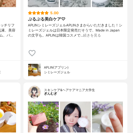
5.00
ぷるぷる美白ケア♡
リッチリフ
APLINシミレーズジェルAPLINさまからいただきました！シ
乳液、美容
ミレーズジェルは日本限定発売だそうで、Made in Japan
ム、パ…
の文字も。APLINは韓国コスメで…
続きを見る
APLIN(アプリン)
X
シミレーズジェル
スキンケア&ヘアケアマニア大学生
ぎんむぎ