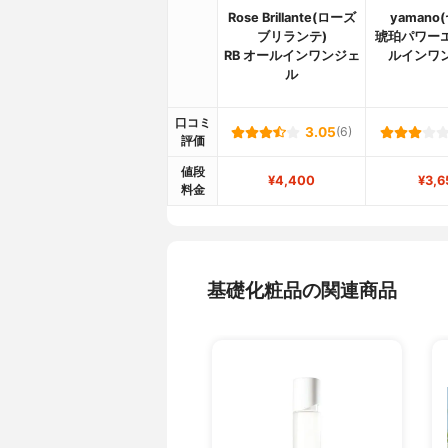
Rose Brillante(ローズ
yamano
ブリランテ)
琥珀パワー
RB オールインワンジェ
ルインワ
ル
口コミ
3.05
(6)
評価
値段
¥4,400
¥3,6
料金
基礎化粧品の関連商品