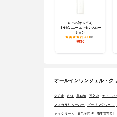
ORBIS(オルビス)
オルビスユー エッセンスロー
ション
4.11
(93)
¥980
オールインワンジェル・ク
化粧水
乳液
美容液
導入液
ナイトパ
マスカラリムーバー
ピーリングジェル(
アイクリーム
眉毛美容液
眉毛育毛剤