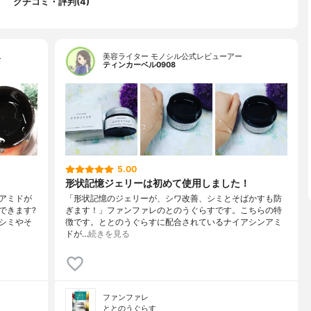
クチコミ・評判(4)
…
美容ライター モノシル公式レビューアー
ティンカーベル0908
5.00
形状記憶ジェリーは初めて使用しました！
アミドが
「形状記憶のジェリーが、シワ改善、シミとそばかすも防
できます?
ぎます！」ファンファレのとのうぐらすです。こちらの特
シミやそ
徴です。ととのうぐらすに配合されているナイアシンアミ
ドが…
続きを見る
ファンファレ
ととのうぐらす