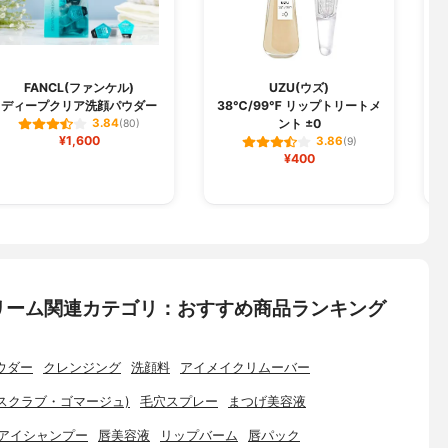
FANCL(ファンケル)
UZU(ウズ)
ディープクリア洗顔パウダー
38℃/99℉ リップトリートメ
ント ±0
3.84
(80)
¥1,600
3.86
(9)
¥400
リーム関連カテゴリ：おすすめ商品ランキング
ウダー
クレンジング
洗顔料
アイメイクリムーバー
スクラブ・ゴマージュ)
毛穴スプレー
まつげ美容液
アイシャンプー
唇美容液
リップバーム
唇パック