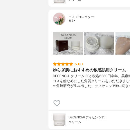
コスメコレクター
もい
5.00
ゆらぎ肌におすすめの敏感肌用クリーム
DECENCIA クリーム 30g 税込6380円今年、美
コスを総なめにした角質クリームをいただきまし
の角層研究が生み出した、ディセンシア独…
続き
DECENCIA(ディセンシア)
クリーム