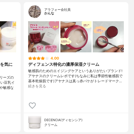
アラフォー会社員
かんな
4.00
を気に
ディフェンス特化の濃厚保湿クリーム
敏感肌のためのエイジングケアというありがたいブランド!
アヤナスのクリームレポです(ちなみに私は季節性敏感肌で
リーズの
基本乾燥肌です)アヤナスは真っ赤パケがトレードマーク…
しい豆乳イ
続きを見る
や敏感な
DECENCIA(ディセンシア)
クリーム