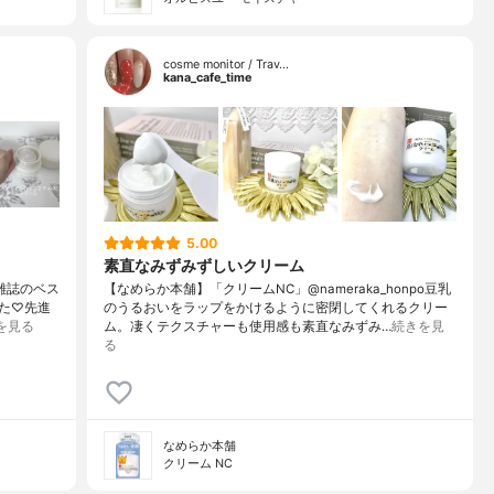
cosme monitor / Trav…
kana_cafe_time
5.00
素直なみずみずしいクリーム
容雑誌のベス
【なめらか本舗】「クリームNC」@nameraka_honpo豆乳
た♡先進
のうるおいをラップをかけるように密閉してくれるクリー
を見る
ム。凄くテクスチャーも使用感も素直なみずみ…
続きを見
る
なめらか本舗
クリーム NC