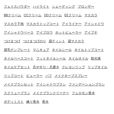
フェイスパウダー
ハイライト
シェーディング
ブロンザー
BBクリーム
CCクリーム
DDクリーム
EEクリーム
マスカラ
マスカラ下地
マスカラトップコート
アイライナー
アイシャドウ
アイシャドウベース
アイブロウ
ホットビューラー
アイプチ
つけまつげ
つけまつげのり
眉ティント
眉マスカラ
眉毛テンプレート
マニキュア
ネイルシール
ネイルトップコート
ネイルベースコート
フットネイルシール
ネイルオイル
除光液
ネイルケアセット
爪やすり・爪磨き
クレヨンリップ
リップオイル
リップコート
ビューラー
パフ
メイクキープスプレー
メイクブラシセット
アイシャドウブラシ
ファンデーションブラシ
スクリューブラシ
メイクブラシクリーナー
フェロモン香水
ボディミスト
練り香水
香水