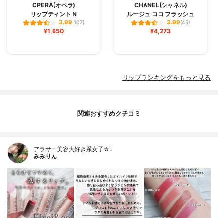
OPERA(オペラ)
CHANEL(シャネル)
リップティント N
ルージュ ココ フラッシュ
3.99
3.99
(107)
(45)
¥1,650
¥4,273
リップランキングをもっと見る
関連おすすめクチコミ
アラサー美容大好き系女子✰ˊ˗
みみりん