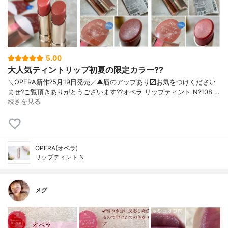
5.00
大人気ティントリップ初夏の限定カラー??
＼OPERA新作?5月19日発売／ ⚠️唇のアップあり〼 お気をつけください
ませ? ご覧頂きありがとうございます? ?オペラ リップティント N ?108 …
続きを見る
OPERA(オペラ)
リップティント N
メグ