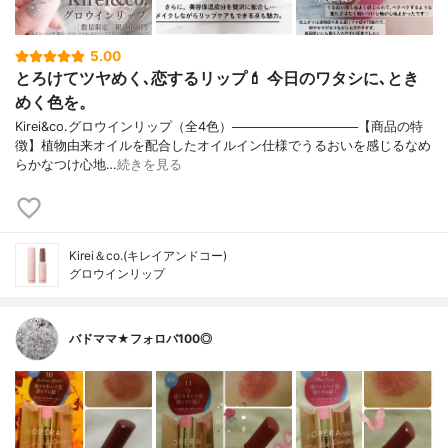
5.00
とろけてツヤめく､恋するリップ💄 今日のワタシに､とき
めく色を。
Kirei&co.グロウインリップ（全4色）──────────────【商品の特
徴】植物由来オイルを配合したオイルイン仕様でうるおいを感じるなめ
らかなつけ心地…
続きを見る
Kirei＆co.(キレイアンドコー)
グロウインリップ
バドママ★フォロバ100◎