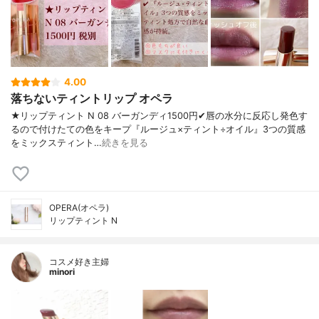
4.00
落ちないティントリップ オペラ
★リップティント N 08 バーガンディ1500円✔︎唇の水分に反応し発色す
るので付けたての色をキープ『ルージュ×ティント÷オイル』3つの質感
をミックスティント…
続きを見る
OPERA(オペラ)
リップティント N
コスメ好き主婦
minori