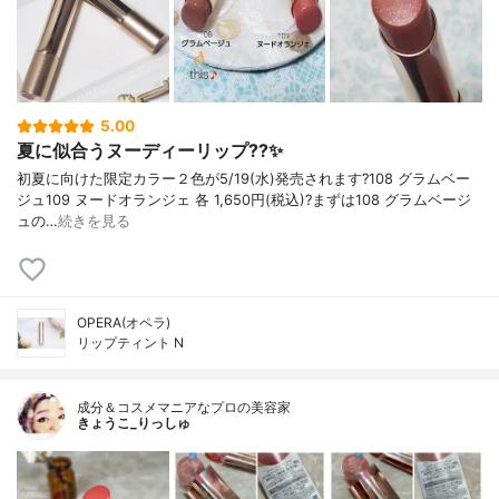
5.00
夏に似合うヌーディーリップ??✨
初夏に向けた限定カラー２色が5/19(水)発売されます?108 グラムベー
ジュ109 ヌードオランジェ 各 1,650円(税込)?まずは108 グラムベージ
ュの…
続きを見る
OPERA(オペラ)
リップティント N
成分＆コスメマニアなプロの美容家
きょうこ_りっしゅ