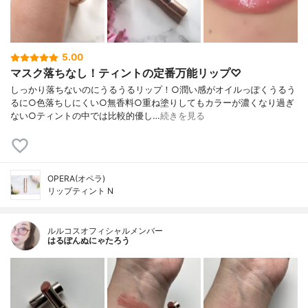
5.00
マスク落ちなし！ティントの定番万能リップ♡
しっかり落ちないのにうるうるリップ！○潤い感がオイルっぽくうるう
るに○色落ちしにくい○無香料○重ね塗りしてもカラーが濃くなり過ぎ
ない○ティントの中では比較的優し…
続きを見る
OPERA(オペラ)
リップティント N
ルルコスオフィシャルメンバー
はるぽんぬにゃたろう