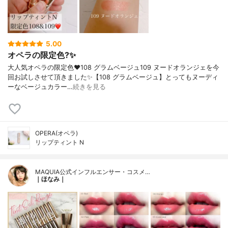
5.00
オペラの限定色?✨
大人気オペラの限定色❤️108 グラムベージュ109 ヌードオランジェを今
回お試しさせて頂きました✨【108 グラムベージュ】とってもヌーディ
ーなベージュカラー…
続きを見る
OPERA(オペラ)
リップティント N
MAQUIA公式インフルエンサー・コスメ…
｜ほなみ｜