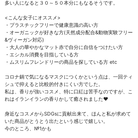
多い人になると３０～５０本分にもなるそうです。
<こんな女子にオススメ>
・プラスチックフリーで健康意識の高い方
・オーガニックが好きな方(天然成分配合&動物実験フリー
&ヴィーガン対応)
・大人の華やかなマット赤で自分に自信をつけたい方
・エシカル消費を目指している方
・ムスリムフレンドリーの商品を探している方 etc
コロナ鍋で気になるマスクにつくかという点は、一回ティ
シュで抑えると比較的付きにくい方でした。
私は、香りが強いコスメ、特に口紅は苦手なのですが、こ
れはイランイランの香りかして癒されました♥
身近なコスメからSDGsに貢献出来て、ほんと私が求めて
いた商品がとうとう出たという感じで嬉しい。
今のところ、№1かも