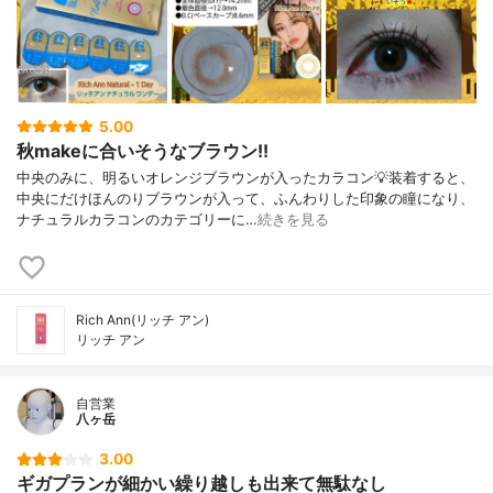
5.00
秋makeに合いそうなブラウン!!
中央のみに、明るいオレンジブラウンが入ったカラコン💡装着すると、
中央にだけほんのりブラウンが入って、ふんわりした印象の瞳になり、
ナチュラルカラコンのカテゴリーに…
続きを見る
Rich Ann(リッチ アン)
リッチ アン
自営業
八ヶ岳
3.00
ギガプランが細かい繰り越しも出来て無駄なし