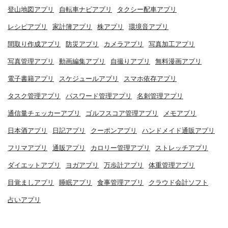
登山地図アプリ
自転車ナビアプリ
タクシー配車アプリ
レシピアプリ
家計簿アプリ
株アプリ
環境音アプリ
間取り作成アプリ
防災アプリ
カメラアプリ
写真加工アプリ
写真管理アプリ
動画編集アプリ
自撮りアプリ
無料漫画アプリ
電子書籍アプリ
スケジュールアプリ
スマホ依存アプリ
タスク管理アプリ
パスワード管理アプリ
名刺管理アプリ
通信量チェッカーアプリ
ゴルフスコア管理アプリ
メモアプリ
日本酒アプリ
日記アプリ
クーポンアプリ
ハンドメイド通販アプリ
フリマアプリ
通販アプリ
カロリー管理アプリ
ストレッチアプリ
ダイエットアプリ
ヨガアプリ
万歩計アプリ
体重管理アプリ
目覚ましアプリ
睡眠アプリ
食事管理アプリ
クラウド会計ソフト
占いアプリ