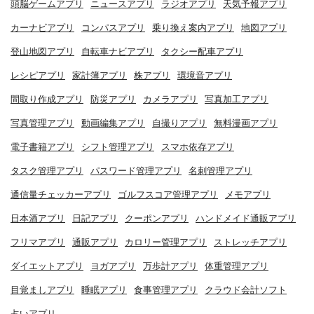
頭脳ゲームアプリ
ニュースアプリ
ラジオアプリ
天気予報アプリ
カーナビアプリ
コンパスアプリ
乗り換え案内アプリ
地図アプリ
登山地図アプリ
自転車ナビアプリ
タクシー配車アプリ
レシピアプリ
家計簿アプリ
株アプリ
環境音アプリ
間取り作成アプリ
防災アプリ
カメラアプリ
写真加工アプリ
写真管理アプリ
動画編集アプリ
自撮りアプリ
無料漫画アプリ
電子書籍アプリ
シフト管理アプリ
スマホ依存アプリ
タスク管理アプリ
パスワード管理アプリ
名刺管理アプリ
通信量チェッカーアプリ
ゴルフスコア管理アプリ
メモアプリ
日本酒アプリ
日記アプリ
クーポンアプリ
ハンドメイド通販アプリ
フリマアプリ
通販アプリ
カロリー管理アプリ
ストレッチアプリ
ダイエットアプリ
ヨガアプリ
万歩計アプリ
体重管理アプリ
目覚ましアプリ
睡眠アプリ
食事管理アプリ
クラウド会計ソフト
占いアプリ