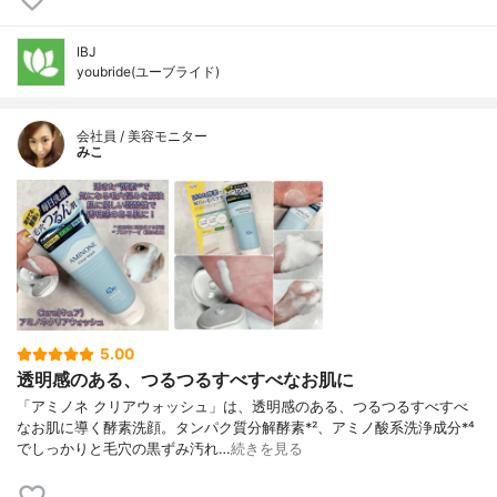
IBJ
youbride(ユーブライド)
会社員 / 美容モニター
みこ
5.00
透明感のある、つるつるすべすべなお肌に
「アミノネ クリアウォッシュ」は、透明感のある、つるつるすべすべ
なお肌に導く酵素洗顔。タンパク質分解酵素*²、アミノ酸系洗浄成分*⁴
でしっかりと毛穴の黒ずみ汚れ…
続きを見る