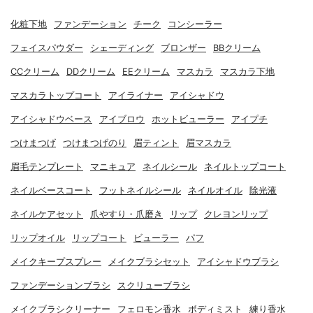
化粧下地
ファンデーション
チーク
コンシーラー
フェイスパウダー
シェーディング
ブロンザー
BBクリーム
CCクリーム
DDクリーム
EEクリーム
マスカラ
マスカラ下地
マスカラトップコート
アイライナー
アイシャドウ
アイシャドウベース
アイブロウ
ホットビューラー
アイプチ
つけまつげ
つけまつげのり
眉ティント
眉マスカラ
眉毛テンプレート
マニキュア
ネイルシール
ネイルトップコート
ネイルベースコート
フットネイルシール
ネイルオイル
除光液
ネイルケアセット
爪やすり・爪磨き
リップ
クレヨンリップ
リップオイル
リップコート
ビューラー
パフ
メイクキープスプレー
メイクブラシセット
アイシャドウブラシ
ファンデーションブラシ
スクリューブラシ
メイクブラシクリーナー
フェロモン香水
ボディミスト
練り香水