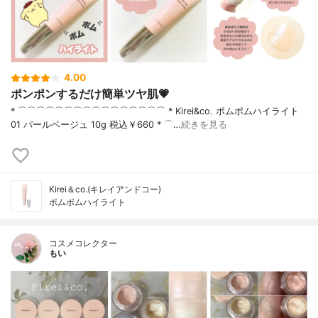
4.00
ポンポンするだけ簡単ツヤ肌💗
* ⌒⌒⌒⌒⌒⌒⌒⌒⌒⌒⌒⌒⌒⌒⌒⌒ * Kirei&co. ポムポムハイライト
01 パールベージュ 10g 税込￥660 * ⌒…
続きを見る
Kirei＆co.(キレイアンドコー)
ポムポムハイライト
コスメコレクター
もい