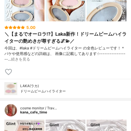
5.00
＼【まるでオーロラ!?】Laka新作！ドリームビームハイラ
イターの艶めきが尊すぎる🌌💫／
今回は、#laka #ドリームビームハイライター の全色レビューです！＊
パケや使用感などの詳細は、 画像に記載してあります☝︎---------------
--…
続きを見る
LAKA(ラカ)
ドリームビームハイライター
cosme monitor / Trav…
kana_cafe_time