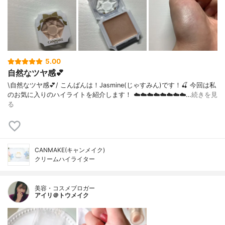
5.00
自然なツヤ感💕
\自然なツヤ感💕/ こんばんは！Jasmine(じゃすみん)です！🍒 今回は私
のお気に入りのハイライトを紹介します！ ☁️☁️☁️☁️☁️☁️☁️☁️…
続きを見
る
CANMAKE(キャンメイク)
クリームハイライター
美容・コスメブロガー
アイリ＠トウメイク