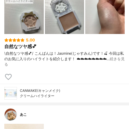
5.00
自然なツヤ感💕
\自然なツヤ感💕/ こんばんは！Jasmine(じゃすみん)です！🍒 今回は私
のお気に入りのハイライトを紹介します！ ☁️☁️☁️☁️☁️☁️☁️☁️…
続きを見
る
CANMAKE(キャンメイク)
クリームハイライター
あこ