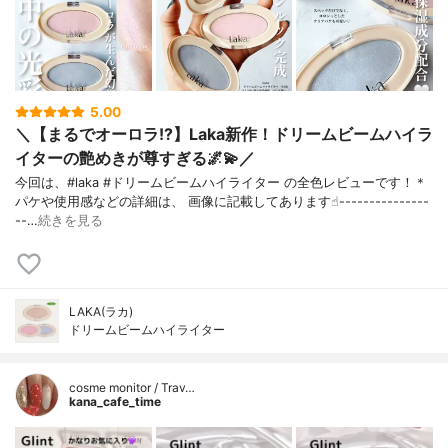
5.00
＼【まるでオーロラ!?】Laka新作！ドリームビームハイラ
イターの艶めきが尊すぎる🌌💫／
今回は、#laka #ドリームビームハイライター の全色レビューです！＊
パケや使用感などの詳細は、 画像に記載してあります☝︎---------------
--…
続きを見る
LAKA(ラカ)
ドリームビームハイライター
cosme monitor / Trav…
kana_cafe_time