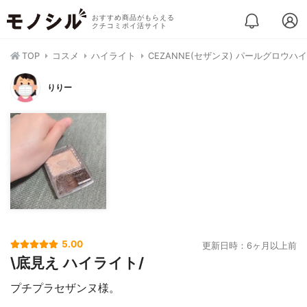
おすすめ商品がもらえる
クチコミポイ活サイト
TOP
コスメ
ハイライト
CEZANNE(セザンヌ) パールグロウハ
りりー
5.00
更新日時：6ヶ月以上前
\底見え ハイライト/
プチプラセザンヌ様。