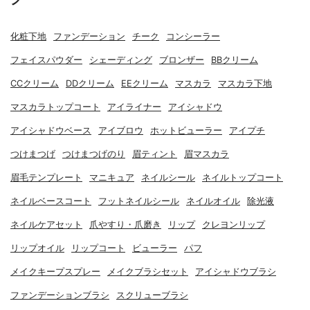
化粧下地
ファンデーション
チーク
コンシーラー
フェイスパウダー
シェーディング
ブロンザー
BBクリーム
CCクリーム
DDクリーム
EEクリーム
マスカラ
マスカラ下地
マスカラトップコート
アイライナー
アイシャドウ
アイシャドウベース
アイブロウ
ホットビューラー
アイプチ
つけまつげ
つけまつげのり
眉ティント
眉マスカラ
眉毛テンプレート
マニキュア
ネイルシール
ネイルトップコート
ネイルベースコート
フットネイルシール
ネイルオイル
除光液
ネイルケアセット
爪やすり・爪磨き
リップ
クレヨンリップ
リップオイル
リップコート
ビューラー
パフ
メイクキープスプレー
メイクブラシセット
アイシャドウブラシ
ファンデーションブラシ
スクリューブラシ