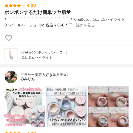
4.00
ポンポンするだけ簡単ツヤ肌💗
* ⌒⌒⌒⌒⌒⌒⌒⌒⌒⌒⌒⌒⌒⌒⌒⌒ * Kirei&co. ポムポムハイライト
01 パールベージュ 10g 税込￥660 * ⌒…
続きを見る
Kirei＆co.(キレイアンドコー)
ポムポムハイライト
アラサー美容大好き系女子✰ˊ˗
みみりん