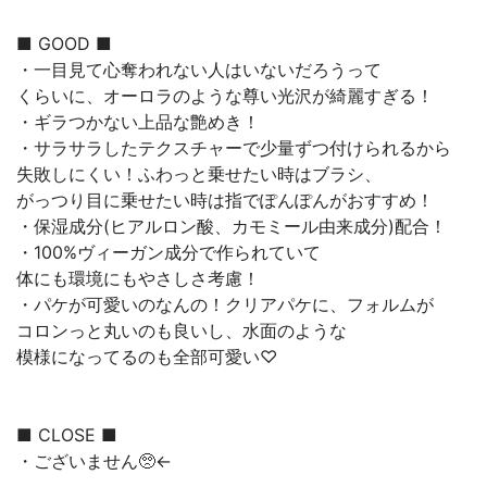
■ GOOD ■
・一目見て心奪われない人はいないだろうって
くらいに、オーロラのような尊い光沢が綺麗すぎる！
・ギラつかない上品な艶めき！
・サラサラしたテクスチャーで少量ずつ付けられるから
失敗しにくい！ふわっと乗せたい時はブラシ、
がっつり目に乗せたい時は指でぽんぽんがおすすめ！
・保湿成分(ヒアルロン酸、カモミール由来成分)配合！
・100%ヴィーガン成分で作られていて
体にも環境にもやさしさ考慮！
・パケが可愛いのなんの！クリアパケに、フォルムが
コロンっと丸いのも良いし、水面のような
模様になってるのも全部可愛い♡
■ CLOSE ■
・ございません🥺←