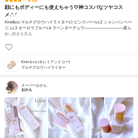
4.00
顔にもボディーにも使えちゃう♡神コスパなツヤコス
メ.ᐟ.ᐟ
Kirei&co.マルチグロウハイライターL1 ピンクパールL2 シャンパンベー
ジュL3 オーロラブルーL4 ラベンダーデュウ──────────────柔ら
か…
続きを見る
Kirei＆co.(キレイアンドコー)
マルチグロウハイライター
スーパーおかん
おかん