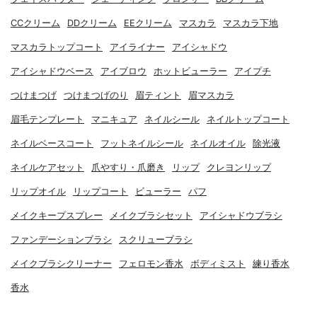
CCクリーム
DDクリーム
EEクリーム
マスカラ
マスカラ下地
マスカラトップコート
アイライナー
アイシャドウ
アイシャドウベース
アイブロウ
ホットビューラー
アイプチ
つけまつげ
つけまつげのり
眉ティント
眉マスカラ
眉毛テンプレート
マニキュア
ネイルシール
ネイルトップコート
ネイルベースコート
フットネイルシール
ネイルオイル
除光液
ネイルケアセット
爪やすり・爪磨き
リップ
クレヨンリップ
リップオイル
リップコート
ビューラー
パフ
メイクキープスプレー
メイクブラシセット
アイシャドウブラシ
ファンデーションブラシ
スクリューブラシ
メイクブラシクリーナー
フェロモン香水
ボディミスト
練り香水
香水