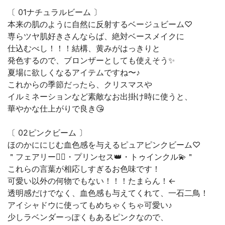
〔 01ナチュラルビーム 〕
本来の肌のように自然に反射するベージュビーム♡
専らツヤ肌好きさんならば、絶対ベースメイクに
仕込むべし！！！結構、黄みがはっきりと
発色するので、ブロンザーとしても使えそう✨
夏場に欲しくなるアイテムですね〜♪
これからの季節だったら、クリスマスや
イルミネーションなど素敵なお出掛け時に使うと、
華やかな仕上がりで良き😘
〔 02ピンクビーム 〕
ほのかににじむ血色感を与えるピュアピンクビーム♡
＂フェアリー🧚‍♀️・プリンセス👑・トゥインクル💫＂
これらの言葉が相応しすぎるお色味です！
可愛い以外の何物でもない！！！たまらん！←
透明感だけでなく、血色感も与えてくれて、一石二鳥！
アイシャドウに使ってもめちゃくちゃ可愛い♪
少しラベンダーっぽくもあるピンクなので、