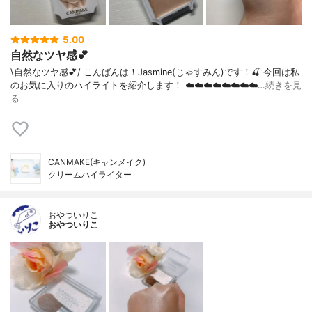
5.00
自然なツヤ感💕
\自然なツヤ感💕/ こんばんは！Jasmine(じゃすみん)です！🍒 今回は私
のお気に入りのハイライトを紹介します！ ☁️☁️☁️☁️☁️☁️☁️☁️…
続きを見
る
CANMAKE(キャンメイク)
クリームハイライター
おやついりこ
おやついりこ