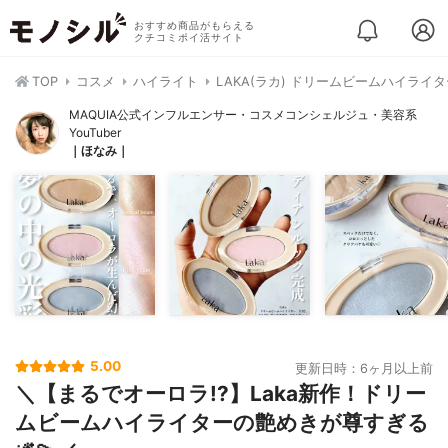
おすすめ商品がもらえる
クチコミポイ活サイト
TOP
コスメ
ハイライト
LAKA(ラカ) ドリームビームハイライタ
MAQUIA公式インフルエンサー・コスメコンシェルジュ・美容系
YouTuber
｜ほなみ｜
5.00
更新日時：6ヶ月以上前
＼【まるでオーロラ!?】Laka新作！ドリー
ムビームハイライターの艶めきが尊すぎる