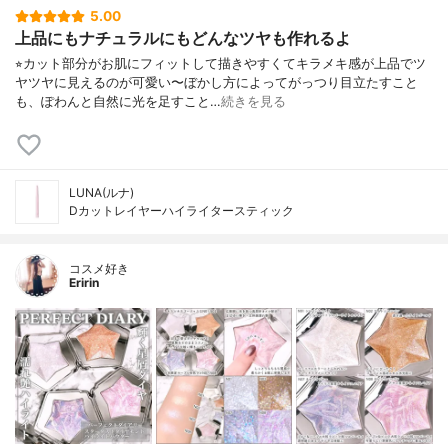
5.00
上品にもナチュラルにもどんなツヤも作れるよ
⁡⭐︎カット部分がお肌にフィットして描きやすくてキラメキ感が上品でツ
ヤツヤに見えるのが可愛い〜ぼかし方によってがっつり目立たすこと
も、ぽわんと自然に光を足すこと…
続きを見る
LUNA(ルナ)
Dカットレイヤーハイライタースティック
コスメ好き
Eririn