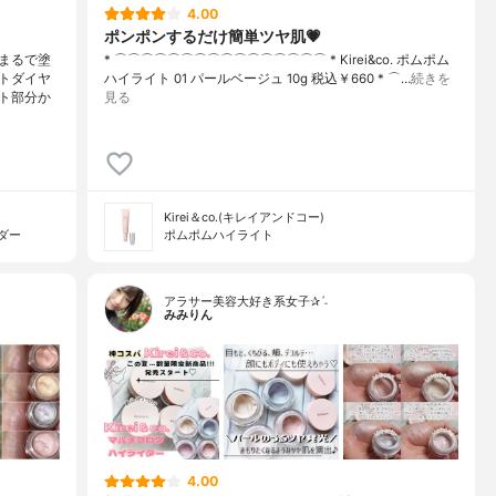
4.00
ポンポンするだけ簡単ツヤ肌💗
まるで塗
* ⌒⌒⌒⌒⌒⌒⌒⌒⌒⌒⌒⌒⌒⌒⌒⌒ * Kirei&co. ポムポム
トダイヤ
ハイライト 01 パールベージュ 10g 税込￥660 * ⌒…
続きを
ト部分か
見る
Kirei＆co.(キレイアンドコー)
ダー
ポムポムハイライト
アラサー美容大好き系女子✰ˊ˗
みみりん
4.00