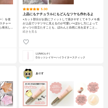
5.00
上品にもナチュラルにもどんなツヤも作れるよ
ダー〉を使
⁡⭐︎カット部分がお肌にフィットして描きやすくてキラメキ感
スチャー
が上品でツヤツヤに見えるのが可愛い〜ぼかし方によって
ら発光し…
がっつり目立たすことも、ぽわんと自然に光を足すこと…
続きを見る
LUNA(ルナ)
Dカットレイヤーハイライタースティック
ありす