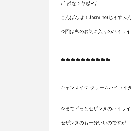
\自然なツヤ感💕/
こんばんは！Jasmine(じゃすみん
今回は私のお気に入りのハイライ
☁️☁️☁️☁️☁️☁️☁️☁️☁️☁️
キャンメイク クリームハイライター0
今までずっとセザンヌのハイライ
セザンヌのも十分いいのですが、