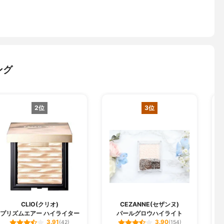
ング
2位
3位
CLIO(クリオ)
CEZANNE(セザンヌ)
プリズムエアー ハイライター
パールグロウハイライト
3.91
3.90
(42)
(154)