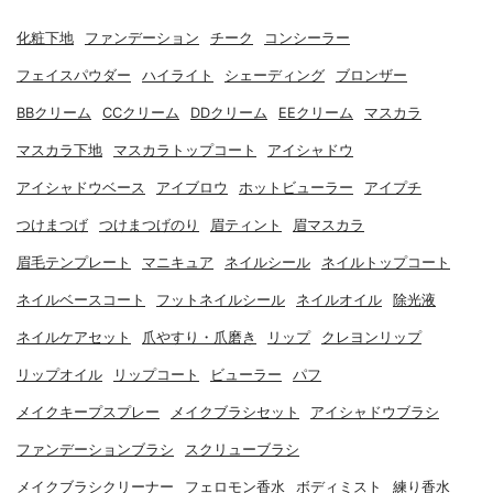
化粧下地
ファンデーション
チーク
コンシーラー
フェイスパウダー
ハイライト
シェーディング
ブロンザー
BBクリーム
CCクリーム
DDクリーム
EEクリーム
マスカラ
マスカラ下地
マスカラトップコート
アイシャドウ
アイシャドウベース
アイブロウ
ホットビューラー
アイプチ
つけまつげ
つけまつげのり
眉ティント
眉マスカラ
眉毛テンプレート
マニキュア
ネイルシール
ネイルトップコート
ネイルベースコート
フットネイルシール
ネイルオイル
除光液
ネイルケアセット
爪やすり・爪磨き
リップ
クレヨンリップ
リップオイル
リップコート
ビューラー
パフ
メイクキープスプレー
メイクブラシセット
アイシャドウブラシ
ファンデーションブラシ
スクリューブラシ
メイクブラシクリーナー
フェロモン香水
ボディミスト
練り香水