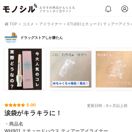
おすすめ商品がもらえる
クチコミポイ活サイト
TOP
コスメ
アイライナー
ETUDE(エチュード) ティアーアイラ
ドラッグストアしか勝たん
5.00
更新日時：6ヶ月以上前
涙袋がキラキラに！
・商品名
WH901 エチュードハウス ティアーアイライナー