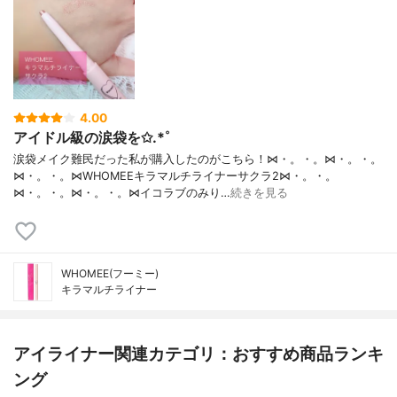
4.00
アイドル級の涙袋を✩.*˚
涙袋メイク難民だった私が購入したのがこちら！⋈・。・。⋈・。・。
⋈・。・。⋈WHOMEEキラマルチライナーサクラ2⋈・。・。
⋈・。・。⋈・。・。⋈イコラブのみり…
続きを見る
WHOMEE(フーミー)
キラマルチライナー
アイライナー関連カテゴリ：おすすめ商品ランキ
ング