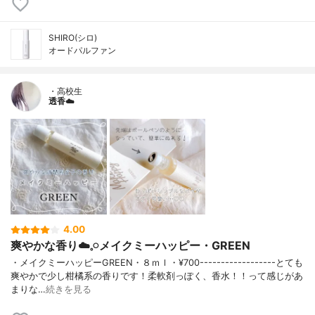
SHIRO(シロ)
オードパルファン
・高校生
透香☁️
4.00
爽やかな香り☁️𓈒𓏸メイクミーハッピー・GREEN
・メイクミーハッピーGREEN・８ｍｌ・¥700------------------とても
爽やかで少し柑橘系の香りです！柔軟剤っぽく、香水！！って感じがあ
まりな…
続きを見る