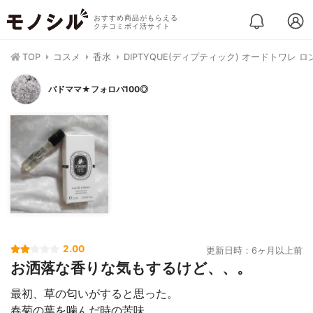
おすすめ商品がもらえる
クチコミポイ活サイト
TOP
コスメ
香水
DIPTYQUE(ディプティック) オードトワレ 
バドママ★フォロバ100◎
2.00
更新日時：6ヶ月以上前
お洒落な香りな気もするけど、、。
最初、草の匂いがすると思った。
春菊の葉を噛んだ時の苦味、、。