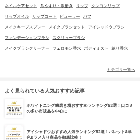
ネイルケアセット
爪やすり・爪磨き
リップ
クレヨンリップ
リップオイル
リップコート
ビューラー
パフ
メイクキープスプレー
メイクブラシセット
アイシャドウブラシ
ファンデーションブラシ
スクリューブラシ
メイクブラシクリーナー
フェロモン香水
ボディミスト
練り香水
カテゴリ一覧へ
よく見られている人気おすすめ記事
ホワイトニング歯磨き粉おすすめランキング52選！口コミ
の多い市販品を中心に
アイシャドウおすすめ人気ランキング52選！パレット&単
色&ラメ入り商品を徹底比較！