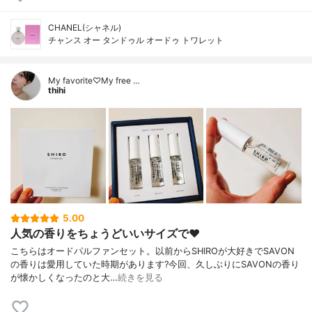
CHANEL(シャネル)
チャンス オー タンドゥル オードゥ トワレット
My favorite♡My free …
thihi
5.00
人気の香りをちょうどいいサイズで❤️
こちらはオードパルファンセット。以前からSHIROが大好きでSAVON
の香りは愛用していた時期があります?今回、久しぶりにSAVONの香り
が懐かしくなったのと大…
続きを見る