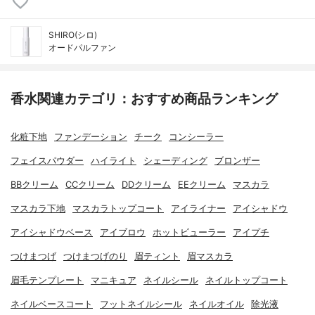
SHIRO(シロ)
オードパルファン
香水関連カテゴリ：おすすめ商品ランキング
化粧下地
ファンデーション
チーク
コンシーラー
フェイスパウダー
ハイライト
シェーディング
ブロンザー
BBクリーム
CCクリーム
DDクリーム
EEクリーム
マスカラ
マスカラ下地
マスカラトップコート
アイライナー
アイシャドウ
アイシャドウベース
アイブロウ
ホットビューラー
アイプチ
つけまつげ
つけまつげのり
眉ティント
眉マスカラ
眉毛テンプレート
マニキュア
ネイルシール
ネイルトップコート
ネイルベースコート
フットネイルシール
ネイルオイル
除光液