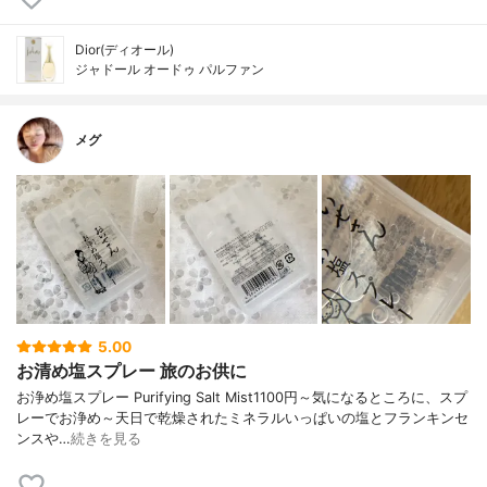
Dior(ディオール)
ジャドール オードゥ パルファン
メグ
5.00
お清め塩スプレー 旅のお供に
お浄め塩スプレー Purifying Salt Mist1100円～気になるところに、スプ
レーでお浄め～天日で乾燥されたミネラルいっぱいの塩とフランキンセ
ンスや…
続きを見る