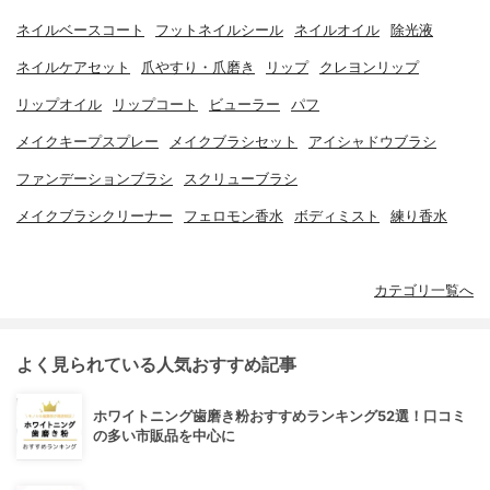
ネイルベースコート
フットネイルシール
ネイルオイル
除光液
ネイルケアセット
爪やすり・爪磨き
リップ
クレヨンリップ
リップオイル
リップコート
ビューラー
パフ
メイクキープスプレー
メイクブラシセット
アイシャドウブラシ
ファンデーションブラシ
スクリューブラシ
メイクブラシクリーナー
フェロモン香水
ボディミスト
練り香水
カテゴリ一覧へ
よく見られている人気おすすめ記事
ホワイトニング歯磨き粉おすすめランキング52選！口コミ
の多い市販品を中心に