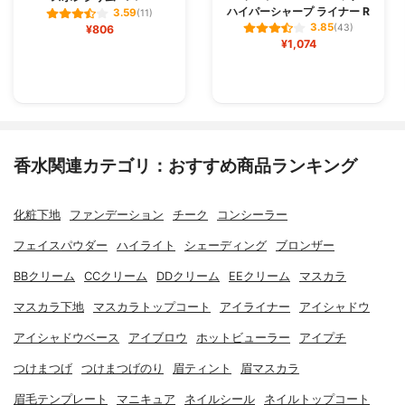
ハイパーシャープ ライナー R
3.59
(11)
3.85
¥806
(43)
¥1,074
香水関連カテゴリ：おすすめ商品ランキング
化粧下地
ファンデーション
チーク
コンシーラー
フェイスパウダー
ハイライト
シェーディング
ブロンザー
BBクリーム
CCクリーム
DDクリーム
EEクリーム
マスカラ
マスカラ下地
マスカラトップコート
アイライナー
アイシャドウ
アイシャドウベース
アイブロウ
ホットビューラー
アイプチ
つけまつげ
つけまつげのり
眉ティント
眉マスカラ
眉毛テンプレート
マニキュア
ネイルシール
ネイルトップコート