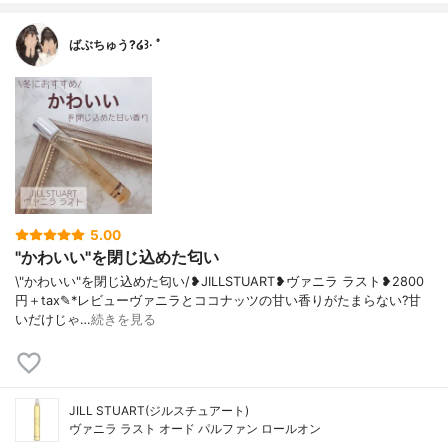
ばぶちゅう?໒꒱· ﾟ
5.00
"かわいい"を閉じ込めた匂い
\"かわいい"を閉じ込めた匂い/❥JILLSTUART❥ヴァニラ ラスト❥2800
円＋tax✎*レビューヴァニラとココナッツの甘い香りがたまらない?甘
いだけじゃ…
続きを見る
JILL STUART(ジルスチュアート)
ヴァニラ ラスト オード パルファン ロールオン