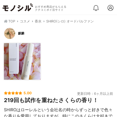
おすすめ商品がもらえる
クチコミポイ活サイト
TOP
コスメ
香水
SHIRO(シロ) オードパルファン
麒麟
5.00
更新日時：6ヶ月以上前
219回も試作を重ねたさくらの香り！
SHIROはローレルという会社名の時からずっと好きで色々
な香りを愛用しておりますが、特にこのさくらは大好きで