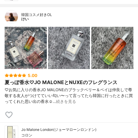
韓国コスメ好きOL
けい
5.00
夏っぽ香水♡JO MALONEとNUXEのフレグランス
♡お気に入りの香水JO MALONEのブラックベリー＆ベイは仲良しで尊
敬する友人がつけてていい匂い〜って言ってたら韓国に行ったときに買
ってくれた思い出の香水☺️…
続きを見る
Jo Malone London(ジョーマローンロンドン)
コロン