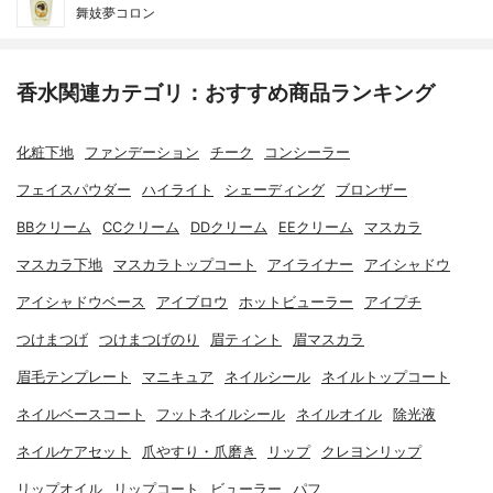
舞妓夢コロン
香水関連カテゴリ：おすすめ商品ランキング
化粧下地
ファンデーション
チーク
コンシーラー
フェイスパウダー
ハイライト
シェーディング
ブロンザー
BBクリーム
CCクリーム
DDクリーム
EEクリーム
マスカラ
マスカラ下地
マスカラトップコート
アイライナー
アイシャドウ
アイシャドウベース
アイブロウ
ホットビューラー
アイプチ
つけまつげ
つけまつげのり
眉ティント
眉マスカラ
眉毛テンプレート
マニキュア
ネイルシール
ネイルトップコート
ネイルベースコート
フットネイルシール
ネイルオイル
除光液
ネイルケアセット
爪やすり・爪磨き
リップ
クレヨンリップ
リップオイル
リップコート
ビューラー
パフ