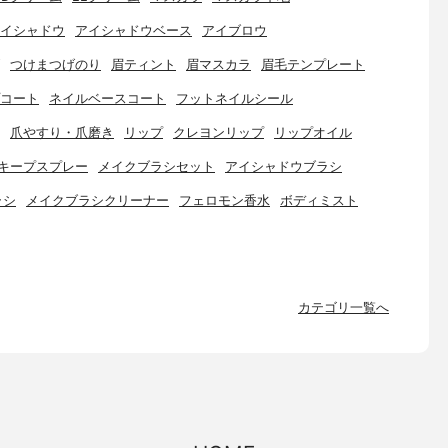
イシャドウ
アイシャドウベース
アイブロウ
つけまつげのり
眉ティント
眉マスカラ
眉毛テンプレート
コート
ネイルベースコート
フットネイルシール
爪やすり・爪磨き
リップ
クレヨンリップ
リップオイル
キープスプレー
メイクブラシセット
アイシャドウブラシ
ラシ
メイクブラシクリーナー
フェロモン香水
ボディミスト
カテゴリ一覧へ