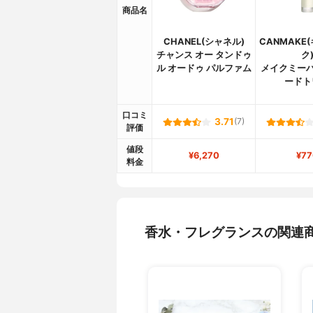
商品名
CHANEL(シャネル)
CANMAKE
チャンス オー タンドゥ
ク
ル オードゥ パルファム
メイクミーハ
ードト
口コミ
3.71
(7)
評価
値段
¥6,270
¥77
料金
香水・フレグランスの関連