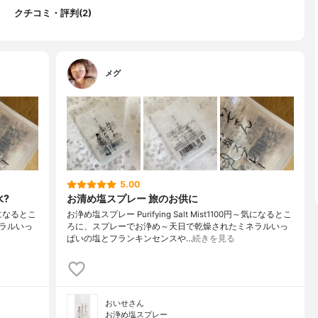
クチコミ・評判(2)
メグ
5.00
水?
お清め塩スプレー 旅のお供に
～気になるとこ
お浄め塩スプレー Purifying Salt Mist1100円～気になるとこ
ラルいっ
ろに、スプレーでお浄め～天日で乾燥されたミネラルいっ
ぱいの塩とフランキンセンスや…
続きを見る
おいせさん
お浄め塩スプレー