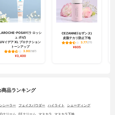
LAROCHE-POSAY(ラ ロッシ
M
CEZANNE(セザンヌ)
ュ ポゼ)
皮脂テカリ防止下地
UVイデア XL プロテクション
3.77
(77)
トーンアップ
¥605
3.90
(187)
¥3,400
め商品ランキング
ンシーラー
フェイスパウダー
ハイライト
シェーディング
DDクリーム
EEクリーム
マスカラ
マスカラ下地