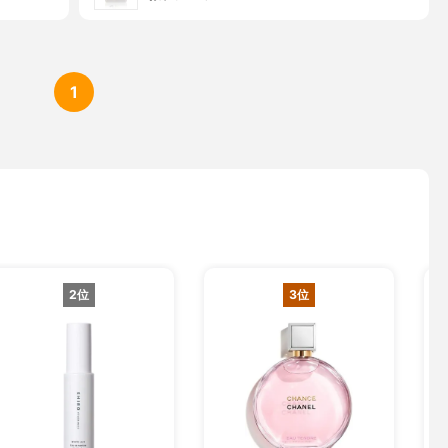
1
2位
3位