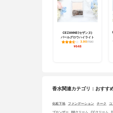
CEZANNE(セザンヌ)
パールグロウハイライト
3.90
(154)
¥648
香水関連カテゴリ：おすす
化粧下地
ファンデーション
チーク
コ
ブロンザー
BBクリーム
CCクリーム