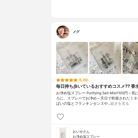
メグ
5.00
毎日持ち歩いているおすすめコスメ?? 香
お浄め塩スプレー Purifying Salt Mist1100円
ろに、スプレーでお浄め～天日で乾燥されたミネ
ぱいの塩とフランキンセンスや…
続きを見る
おいせさん
お浄め塩スプレー