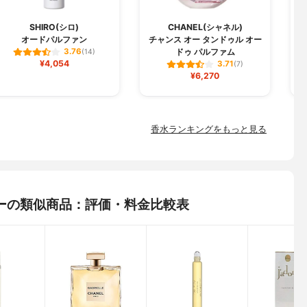
SHIRO(シロ)
CHANEL(シャネル)
オードパルファン
チャンス オー タンドゥル オー
ドゥ パルファム
3.76
(14)
¥4,054
3.71
(7)
¥6,270
香水ランキングをもっと見る
ーの類似商品：評価・料金比較表