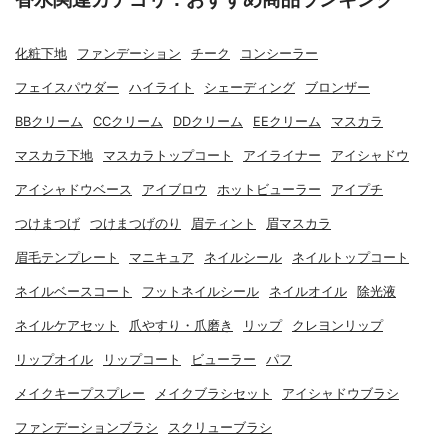
化粧下地
ファンデーション
チーク
コンシーラー
フェイスパウダー
ハイライト
シェーディング
ブロンザー
BBクリーム
CCクリーム
DDクリーム
EEクリーム
マスカラ
マスカラ下地
マスカラトップコート
アイライナー
アイシャドウ
アイシャドウベース
アイブロウ
ホットビューラー
アイプチ
つけまつげ
つけまつげのり
眉ティント
眉マスカラ
眉毛テンプレート
マニキュア
ネイルシール
ネイルトップコート
ネイルベースコート
フットネイルシール
ネイルオイル
除光液
ネイルケアセット
爪やすり・爪磨き
リップ
クレヨンリップ
リップオイル
リップコート
ビューラー
パフ
メイクキープスプレー
メイクブラシセット
アイシャドウブラシ
ファンデーションブラシ
スクリューブラシ