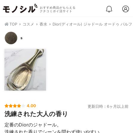
おすすめ商品がもらえる
クチコミポイ活サイト
TOP
コスメ
香水
Dior(ディオール) ジャドール オードゥ パル
s
4.00
更新日時：6ヶ月以上前
洗練された大人の香り
定番のDiorのジャドール。
洗練された香りでシーンを問わず使いやすい。