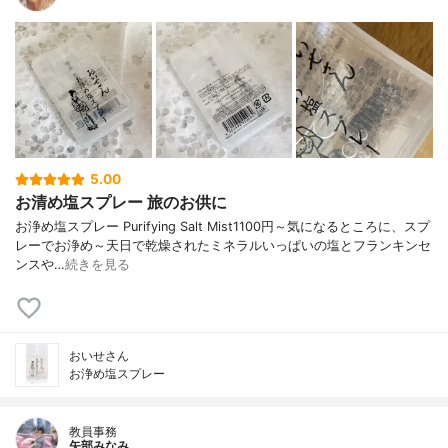
5.00
お清め塩スプレー 旅のお供に
お浄め塩スプレー Purifying Salt Mist1100円～気になるところに、スプ
レーでお浄め～天日で乾燥されたミネラルいっぱいの塩とフランキンセ
ンスや…
続きを見る
おいせさん
お浄め塩スプレー
教員事務
矢部みなみ