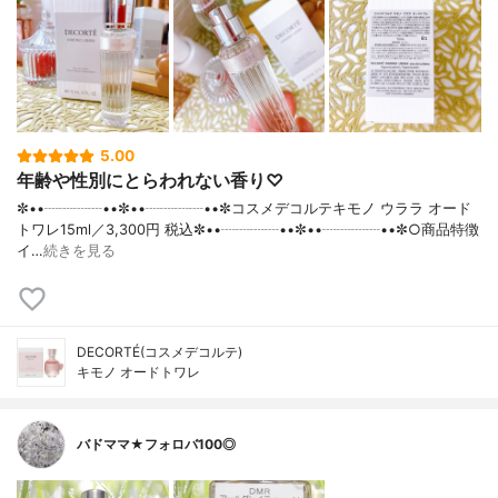
5.00
年齢や性別にとらわれない香り♡
✼••┈┈┈┈••✼••┈┈┈┈••✼コスメデコルテキモノ ウララ オード
トワレ15ml／3,300円 税込✼••┈┈┈┈••✼••┈┈┈┈••✼○商品特徴
イ…
続きを見る
DECORTÉ(コスメデコルテ)
キモノ オードトワレ
バドママ★フォロバ100◎