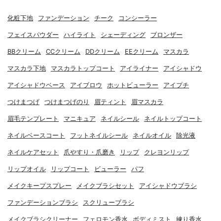
化粧下地
ファンデーション
チーク
コンシーラー
フェイスパウダー
ハイライト
シェーディング
ブロンザー
BBクリーム
CCクリーム
DDクリーム
EEクリーム
マスカラ
マスカラ下地
マスカラトップコート
アイライナー
アイシャドウ
アイシャドウベース
アイブロウ
ホットビューラー
アイプチ
つけまつげ
つけまつげのり
眉ティント
眉マスカラ
眉毛テンプレート
マニキュア
ネイルシール
ネイルトップコート
ネイルベースコート
フットネイルシール
ネイルオイル
除光液
ネイルケアセット
爪やすり・爪磨き
リップ
クレヨンリップ
リップオイル
リップコート
ビューラー
パフ
メイクキープスプレー
メイクブラシセット
アイシャドウブラシ
ファンデーションブラシ
スクリューブラシ
メイクブラシクリーナー
フェロモン香水
ボディミスト
練り香水