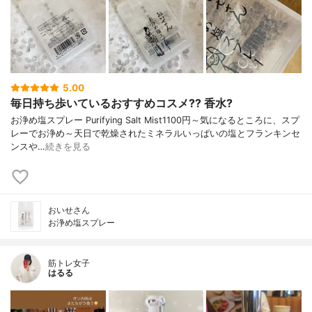
5.00
毎日持ち歩いているおすすめコスメ?? 香水?
お浄め塩スプレー Purifying Salt Mist1100円～気になるところに、スプ
レーでお浄め～天日で乾燥されたミネラルいっぱいの塩とフランキンセ
ンスや…
続きを見る
おいせさん
お浄め塩スプレー
筋トレ女子
はるる