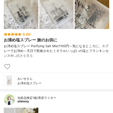
5.00
お清め塩スプレー 旅のお供に
お浄め塩スプレー Purifying Salt Mist1100円～気になるところに、スプ
レーでお浄め～天日で乾燥されたミネラルいっぱいの塩とフランキンセ
ンスや…
続きを見る
おいせさん
お浄め塩スプレー
化粧品検定1級/美容ライター
shimmy