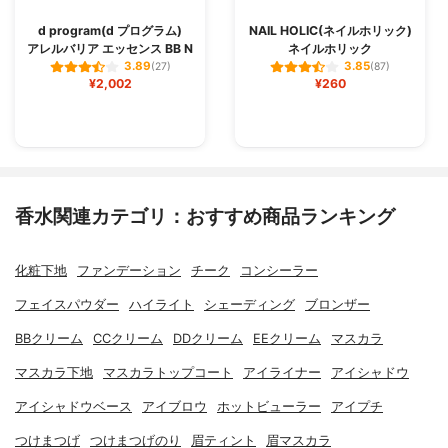
d program(d プログラム)
NAIL HOLIC(ネイルホリック)
アレルバリア エッセンス BB N
ネイルホリック
3.89
3.85
(27)
(87)
¥2,002
¥260
香水関連カテゴリ：おすすめ商品ランキング
化粧下地
ファンデーション
チーク
コンシーラー
フェイスパウダー
ハイライト
シェーディング
ブロンザー
BBクリーム
CCクリーム
DDクリーム
EEクリーム
マスカラ
マスカラ下地
マスカラトップコート
アイライナー
アイシャドウ
アイシャドウベース
アイブロウ
ホットビューラー
アイプチ
つけまつげ
つけまつげのり
眉ティント
眉マスカラ