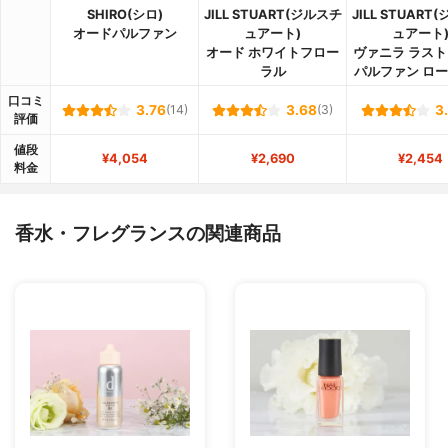
SHIRO(シロ)
JILL STUART(ジルスチ
JILL STUART
オードパルファン
ュアート)
ュアート
オード ホワイトフロー
ヴァニラ ラスト
ラル
パルファン ロ
口コミ
3.76
(14)
3.68
(3)
3
評価
値段
¥4,054
¥2,690
¥2,454
料金
香水・フレグランスの関連商品