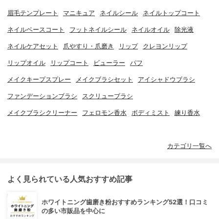
眉毛テンプレート
マニキュア
ネイルシール
ネイルトップコート
ネイルベースコート
フットネイルシール
ネイルオイル
除光液
ネイルケアセット
爪やすり・爪磨き
リップ
クレヨンリップ
リップオイル
リップコート
ビューラー
パフ
メイクキープスプレー
メイクブラシセット
アイシャドウブラシ
ファンデーションブラシ
スクリューブラシ
メイクブラシクリーナー
フェロモン香水
ボディミスト
練り香水
カテゴリ一覧へ
よく見られている人気おすすめ記事
ホワイトニング歯磨き粉おすすめランキング52選！口コミ
の多い市販品を中心に