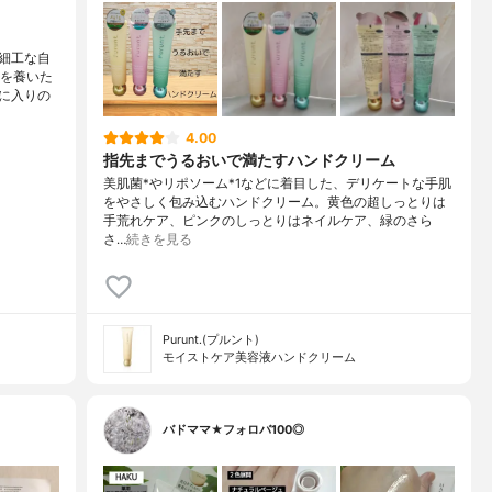
細工な自
ンを養いた
に入りの
4.00
指先までうるおいで満たすハンドクリーム
美肌菌*やリポソーム*1などに着目した、デリケートな手肌
をやさしく包み込むハンドクリーム。黄色の超しっとりは
手荒れケア、ピンクのしっとりはネイルケア、緑のさら
さ…
続きを見る
Purunt.(プルント)
モイストケア美容液ハンドクリーム
バドママ★フォロバ100◎