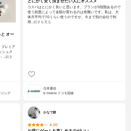
とにかく安く済ませたい人にオススメ
コスパはとにかく良いと思います。プランが5段階あるので
使う頻度によって金額が変わるのは有難いです。私は、大
体月平均で7Gくらい使うのですが、今まで別の会社で利
用…
続きを見る
と オー
 プレミア
ッシュク
：…
続き
日本通信
ンジング
b-mobile ドコモ回線
かなで餅
4.00
お得にゲームを楽しめるのがいい