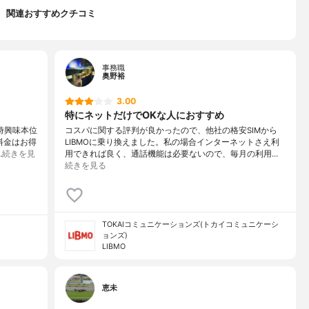
関連おすすめクチコミ
事務職
奥野裕
3.00
特にネットだけでOKな人におすすめ
時興味本位
コスパに関する評判が良かったので、他社の格安SIMから
料金はお得
LIBMOに乗り換えました。私の場合インターネットさえ利
…
続きを見
用できれば良く、通話機能は必要ないので、毎月の利用…
続きを見る
TOKAIコミュニケーションズ(トカイコミュニケーシ
ョンズ)
LIBMO
恵未