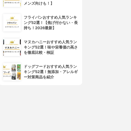
メンズ向けも！】
フライパンおすすめ人気ランキ
ング52選！【焦げ付かない・長
持ち！2026最新】
マヌカハニーおすすめ人気ラン
キング52選！味や栄養価の高さ
を徹底比較・検証
oshiyuki Tanaka(ヨシユキタ
Any.do(アニードゥー)
ナカ)
Any.do
oDoリスト リマインダー付や
3.15
(2)
ドッグフードおすすめ人気ラン
ることリスト
¥0
キング52選！無添加・アレルギ
3.15
(2)
ー対策商品を紹介
¥0