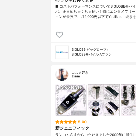
■ コストパフォーマンスについてBIGLOBEモバ
パ、正直めちゃくちゃ良い！特にエンタメフリー
ョンが最強で、月2,000円以下でYouTube…
続き
BIGLOBE(ビッグローブ)
BIGLOBEモバイル Aプラン
コスメ好き
Eririn
5.00
新ジェニフィック
ランコムさまからいただきました2009年に誕生