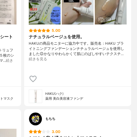
5.00
シート
ナチュラルベージュを使用。
HAKUの商品モニターに協力中です。販売名：HAKU ブラ
イトニングファンデーションナチュラルベージュを使用し
トトリュフ
ました😊かなりやわらかくて肌にのばしやすいテクスチ…
５枚のシ
続きを見る
マ…
続き
HAKU(ハク)
ントマスク
薬用 美白美容液ファンデ
もちち
3.00