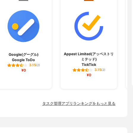
Appest Limited(アッペストリ
Y
Google(グーグル)
ミテッド)
Google ToDo
TickTick
T
3.15
(2)
3.15
¥0
(2)
¥0
タスク管理アプリランキングをもっと見る