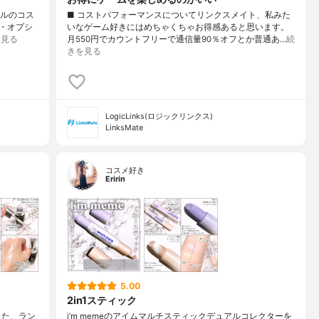
イルのコス
■ コストパフォーマンスについてリンクスメイト、私みた
・オプシ
いなゲーム好きにはめちゃくちゃお得感あると思います。
を見る
月550円でカウントフリーで通信量90％オフとか普通あ…
続
きを見る
LogicLinks(ロジックリンクス)
LinksMate
コスメ好き
Eririn
5.00
2in1スティック
した、ラン
i’m memeのアイムマルチスティックデュアルコレクターを