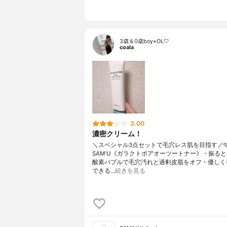
3歳＆0歳boy×OL🤍
coala
3.00
濃密クリーム！
＼スペシャル3点セットで毛穴レス肌を目指す／
SAM'U《ガラクトポアオーツートナー》・振る
酸素バブルで毛穴汚れと過剰皮脂をオフ・優しく
できる…
続きを見る