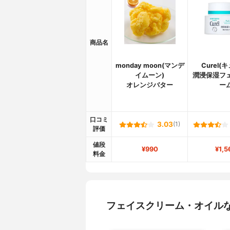
商品名
monday moon(マンデ
Curel(
イムーン)
潤浸保湿フ
オレンジバター
ー
口コミ
3.03
(1)
評価
値段
¥990
¥1,5
料金
フェイスクリーム・オイル