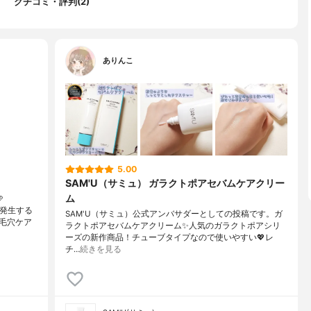
クチコミ・評判(2)
ありんこ
5.00
SAM'U（サミュ） ガラクトポアセバムケアクリー
ム

と発生する
SAM'U（サミュ）公式アンバサダーとしての投稿です。ガ
毛穴ケア
ラクトポアセバムケアクリーム✨人気のガラクトポアシリ
ーズの新作商品！チューブタイプなので使いやすい💖レ
チ…
続きを見る