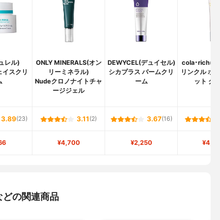
キュレル)
ONLY MINERALS(オン
DEWYCEL(デュイセル)
cola･rich
ェイスクリ
リーミネラル)
シカプラス バームクリ
リンクル ホワ
ム
Nudeクロノナイトチャ
ーム
ット ク
ージジェル
3.89
(23)
3.11
(2)
3.67
(16)
66
¥4,700
¥2,250
¥4,4
などの関連商品