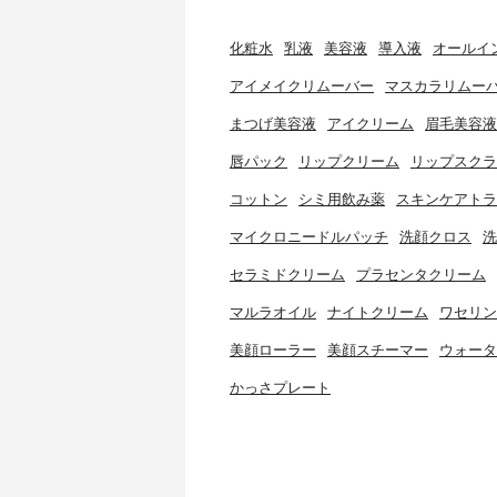
化粧水
乳液
美容液
導入液
オールイ
アイメイクリムーバー
マスカラリムー
まつげ美容液
アイクリーム
眉毛美容液
唇パック
リップクリーム
リップスクラ
コットン
シミ用飲み薬
スキンケアトラ
マイクロニードルパッチ
洗顔クロス
洗
セラミドクリーム
プラセンタクリーム
マルラオイル
ナイトクリーム
ワセリン
美顔ローラー
美顔スチーマー
ウォータ
かっさプレート