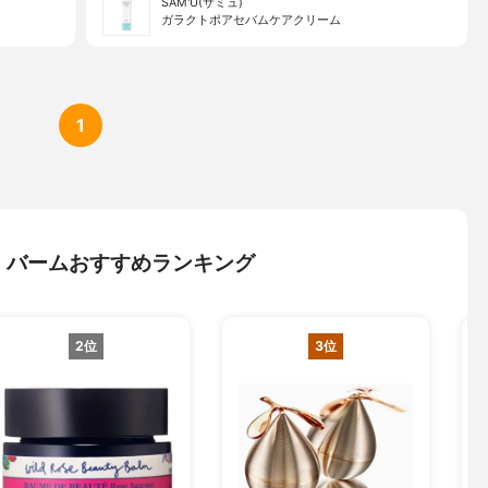
SAM'U(サミュ)
ガラクトポアセバムケアクリーム
1
・バームおすすめランキング
2位
3位