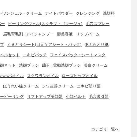
ンワンジェル・クリーム
ナイトパウダー
クレンジング
洗顔料
バー
ピーリングジェル(スクラブ・ゴマージュ)
毛穴スプレー
眉毛育毛剤
アイシャンプー
唇美容液
リップバーム
ブ
くまとりシート(目元ケアシート・パック)
あぶらとり紙
ベルセット
ニキビパッチ
フェイスパック・シートマスク
顔ネット
洗顔ブラシ
繭玉
電動洗顔ブラシ
美白クリーム
ホホバオイル
スクワランオイル
ローズヒップオイル
ほうれい線クリーム
シワ改善クリーム
ニキビ塗り薬
ーピーリング
リフトアップ美顔器
小顔ベルト
毛穴吸引器
カテゴリ一覧へ