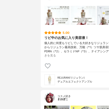
5.00
リピ中のお気に入り美容液！
個人的に何度もリピしている大好きなリジュラン
からリジュラン最高技術、万能（*1）ツヤ肌美容液
PDRN（*2）、セラミドNP（*3）、ナイアシン
きを見る
REJURAN(リジュラン)
デュアルエフェクトアンプル
コスメ好き
まおぽこ