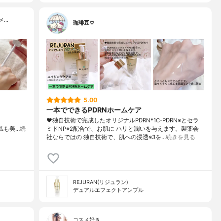
メ…
珈琲豆♡
5.00
一本でできるPDRNホームケア
♥独自技術で完成したオリジナルPDRN*1C-PDRN※とセラ
！！私も美…
続
ミドNP※2配合で、お肌に ハリと潤いを与えます。製薬会
社ならではの 独自技術で、肌への浸透※3を…
続きを見る
REJURAN(リジュラン)
デュアルエフェクトアンプル
コスメ好き