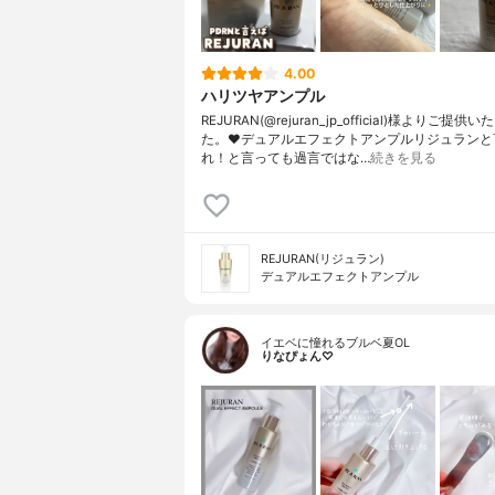
4.00
ハリツヤアンプル
REJURAN(@rejuran_jp_official)様よりご提
た。❤︎デュアルエフェクトアンプルリジュランと
れ！と言っても過言ではな…
続きを見る
REJURAN(リジュラン)
デュアルエフェクトアンプル
イエベに憧れるブルベ夏OL
りなぴょん♡