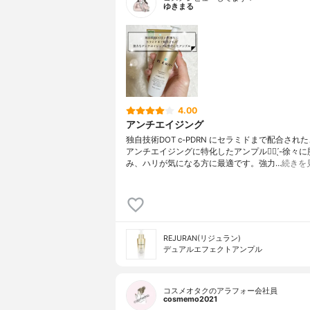
ゆきまる
4.00
アンチエイジング
独自技術DOT c-PDRN にセラミドまで配合され
アンチエイジングに特化したアンプル👌🏻 ̖́-︎徐々
み、ハリが気になる方に最適です。強力…
続きを
REJURAN(リジュラン)
デュアルエフェクトアンプル
コスメオタクのアラフォー会社員
cosmemo2021