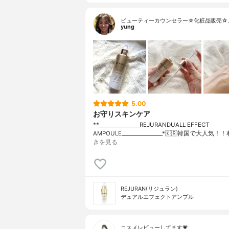
ビューティーカウンセラー☆化粧品販売☆
yung
5.00
お守りスキンケア
**⁡________________⁡REJURAN⁡DUALL EFFECT
AMPOULE⁡________________⁡*🇰🇷韓国で大人気
きを見る
REJURAN(リジュラン)
デュアルエフェクトアンプル
コスメレビューしてます💗