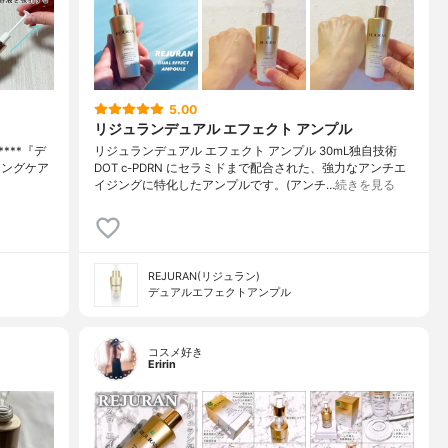
5.00
リジュランデュアル エフェクト アンプル
****⁡『デ
リジュランデュアル エフェクト アンプル 30mL独自技術
イジングケア
DOT c-PDRN にセラミドまで配合された、強力なアンチエ
イジングに特化したアンプルです。(アンチ…
続きを見る
REJURAN(リジュラン)
デュアルエフェクトアンプル
コスメ好き
Eririn