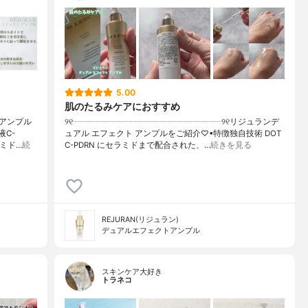
5.00
肌のたるみケアにおすすめ
アンプル
୨୧┈┈┈┈┈┈┈┈┈┈┈┈┈┈┈┈┈┈୨୧リジュランデ
C-
ュアル エフェクト アンプルをご紹介♡▪︎特徴独自技術 DOT
アミド…
続
C-PDRN にセラミドまで配合された、…
続きを見る
REJURAN(リジュラン)
デュアルエフェクトアンプル
スキンケア大好き
トラネコ