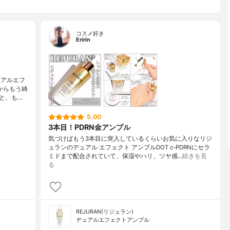
コスメ好き
Eririn
ュアルエフ
からもう綺
と、も…
5.00
3本目！PDRN金アンプル
気づけばもう3本目に突入しているくらいお気に入りなリジ
ュランのデュアル エフェクト アンプルDOT c-PDRNにセラ
ミドまで配合されていて、保湿やハリ、ツヤ感…
続きを見
る
REJURAN(リジュラン)
デュアルエフェクトアンプル