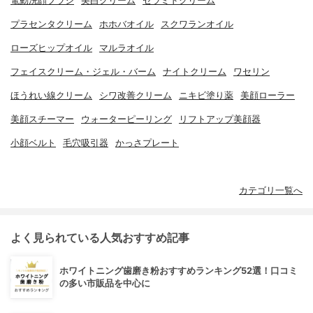
電動洗顔ブラシ
美白クリーム
セラミドクリーム
プラセンタクリーム
ホホバオイル
スクワランオイル
ローズヒップオイル
マルラオイル
フェイスクリーム・ジェル・バーム
ナイトクリーム
ワセリン
ほうれい線クリーム
シワ改善クリーム
ニキビ塗り薬
美顔ローラー
美顔スチーマー
ウォーターピーリング
リフトアップ美顔器
小顔ベルト
毛穴吸引器
かっさプレート
カテゴリ一覧へ
よく見られている人気おすすめ記事
ホワイトニング歯磨き粉おすすめランキング52選！口コミ
の多い市販品を中心に