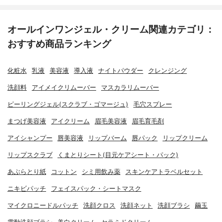
オールインワンジェル・クリーム関連カテゴリ：
おすすめ商品ランキング
化粧水
乳液
美容液
導入液
ナイトパウダー
クレンジング
洗顔料
アイメイクリムーバー
マスカラリムーバー
ピーリングジェル(スクラブ・ゴマージュ)
毛穴スプレー
まつげ美容液
アイクリーム
眉毛美容液
眉毛育毛剤
アイシャンプー
唇美容液
リップバーム
唇パック
リップクリーム
リップスクラブ
くまとりシート(目元ケアシート・パック)
あぶらとり紙
コットン
シミ用飲み薬
スキンケアトラベルセット
ニキビパッチ
フェイスパック・シートマスク
マイクロニードルパッチ
洗顔クロス
洗顔ネット
洗顔ブラシ
繭玉