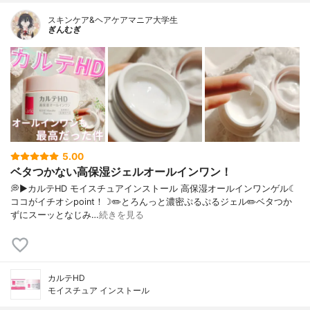
スキンケア&ヘアケアマニア大学生
ぎんむぎ
5.00
ベタつかない高保湿ジェルオールインワン！
💭▶️カルテHD モイスチュアインストール 高保湿オールインワンゲル☾
ココがイチオシpoint！☽✏️とろんっと濃密ぷるぷるジェル✏️ベタつか
ずにスーッとなじみ…
続きを見る
カルテHD
モイスチュア インストール