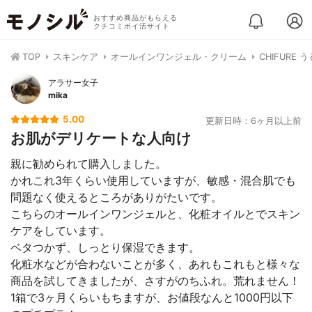
おすすめ商品がもらえる
クチコミポイ活サイト
TOP
スキンケア
オールインワンジェル・クリーム
CHIFURE
アラサー女子
mika
5.00
更新日時：6ヶ月以上前
お肌がデリケートな人向け
親に勧められて購入しました。
かれこれ3年くらい使用していますが、敏感・混合肌でも
問題なく使えるところがありがたいです。
こちらのオールインワンジェルと、化粧オイルとでスキン
ケアをしています。
ベタつかず、しっとり保湿できます。
化粧水などが合わないことが多く、あれもこれもと様々な
商品を試してきましたが、さすがのちふれ。荒れません！
1箱で3ヶ月くらいもちますが、お値段なんと1000円以下