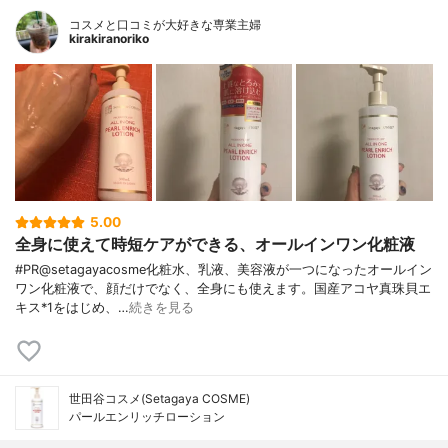
コスメと口コミが大好きな専業主婦
kirakiranoriko
5.00
全身に使えて時短ケアができる、オールインワン化粧液
#PR@setagayacosme化粧水、乳液、美容液が一つになったオールイン
ワン化粧液で、顔だけでなく、全身にも使えます。国産アコヤ真珠貝エ
キス*1をはじめ、…
続きを見る
世田谷コスメ(Setagaya COSME)
パールエンリッチローション