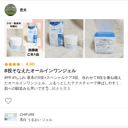
恵未
4.00
8役そなえたオールインワンジェル
#PR #ちふれ 基本の5役+スペシャルケア3役、合わせて8役を兼ね備え
たオールインワンジェル。ぷるっとしたテクスチャーで伸ばしやすく、
肌への馴染みも早いです👌…
続きを見る
CHIFURE
美白 うるおい ジェル