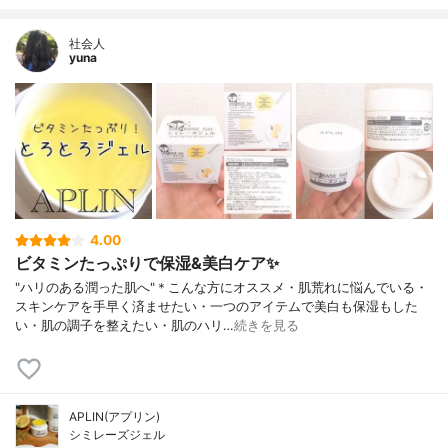
社会人
yuna
4.00
ビタミンたっぷりで保湿&美白ケア✨
"ハリのある潤った肌へ"＊こんな方にオススメ・肌荒れに悩んでいる・
スキンケアを手早く済ませたい・一つのアイテムで美白も保湿もした
い・肌の調子を整えたい・肌のハリ…
続きを見る
APLIN(アプリン)
シミレーズジェル