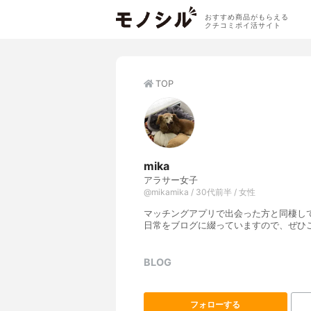
おすすめ商品がもらえる
クチコミポイ活サイト
TOP
mika
アラサー女子
@mikamika / 30代前半 / 女性
マッチングアプリで出会った方と同棲し
日常をブログに綴っていますので、ぜひ
BLOG
フォローする