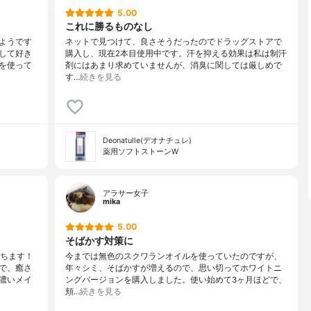
5.00
これに勝るものなし
ようです
ネットで見つけて、良さそうだったのでドラッグストアで
して好き
購入し、現在2本目使用中です。汗を抑える効果は私は制汗
を使って
剤にはあまり求めていませんが、消臭に関しては厳しめで
す…
続きを見る
Deonatulle(デオナチュレ)
薬用ソフトストーンW
アラサー女子
mika
5.00
そばかす対策に
落ちます！
今までは無色のスクワランオイルを使っていたのですが、
で、癒さ
年々シミ、そばかすが増えるので、思い切ってホワイトニ
濃いメイ
ングバージョンを購入しました。使い始めて3ヶ月ほどで、
頬…
続きを見る