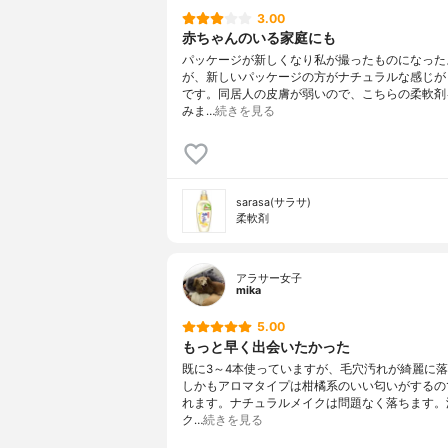
3.00
赤ちゃんのいる家庭にも
パッケージが新しくなり私が撮ったものになった
が、新しいパッケージの方がナチュラルな感じが
です。同居人の皮膚が弱いので、こちらの柔軟剤
みま…
続きを見る
sarasa(サラサ)
柔軟剤
アラサー女子
mika
5.00
もっと早く出会いたかった
既に3～4本使っていますが、毛穴汚れが綺麗に
しかもアロマタイプは柑橘系のいい匂いがするの
れます。ナチュラルメイクは問題なく落ちます。
ク…
続きを見る