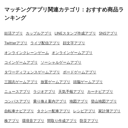
マッチングアプリ関連カテゴリ：おすすめ商品ラ
ンキング
妊活アプリ
カップルアプリ
LINEスタンプ作成アプリ
SNSアプリ
Twitterアプリ
ライブ配信アプリ
顔文字アプリ
オンラインクレーンゲーム
オンラインゲームアプリ
コインゲームアプリ
ソーシャルゲームアプリ
タワーディフェンスゲームアプリ
ボードゲームアプリ
三国志ゲームアプリ
放置ゲームアプリ
頭脳ゲームアプリ
ニュースアプリ
ラジオアプリ
天気予報アプリ
カーナビアプリ
コンパスアプリ
乗り換え案内アプリ
地図アプリ
登山地図アプリ
自転車ナビアプリ
タクシー配車アプリ
レシピアプリ
家計簿アプリ
株アプリ
環境音アプリ
間取り作成アプリ
防災アプリ