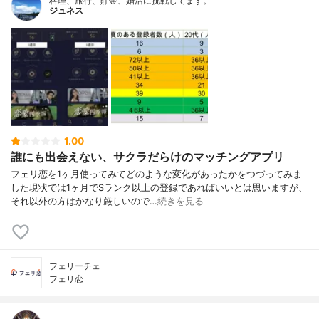
料理、旅行、貯金、婚活に挑戦してます。
ジュネス
1.00
誰にも出会えない、サクラだらけのマッチングアプリ
フェリ恋を1ヶ月使ってみてどのような変化があったかをつづってみま
した現状では1ヶ月でSランク以上の登録であればいいとは思いますが、
それ以外の方はかなり厳しいので…
続きを見る
フェリーチェ
フェリ恋