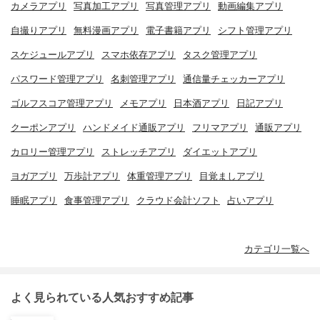
カメラアプリ
写真加工アプリ
写真管理アプリ
動画編集アプリ
自撮りアプリ
無料漫画アプリ
電子書籍アプリ
シフト管理アプリ
スケジュールアプリ
スマホ依存アプリ
タスク管理アプリ
パスワード管理アプリ
名刺管理アプリ
通信量チェッカーアプリ
ゴルフスコア管理アプリ
メモアプリ
日本酒アプリ
日記アプリ
クーポンアプリ
ハンドメイド通販アプリ
フリマアプリ
通販アプリ
カロリー管理アプリ
ストレッチアプリ
ダイエットアプリ
ヨガアプリ
万歩計アプリ
体重管理アプリ
目覚ましアプリ
睡眠アプリ
食事管理アプリ
クラウド会計ソフト
占いアプリ
カテゴリ一覧へ
よく見られている人気おすすめ記事