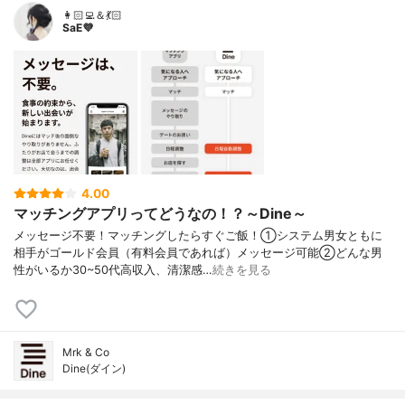
👩🏻‍💻＆💃🏻
SaE💜
4.00
マッチングアプリってどうなの！？～Dine～
メッセージ不要！マッチングしたらすぐご飯！①システム男女ともに
相手がゴールド会員（有料会員であれば）メッセージ可能②どんな男
性がいるか30~50代高収入、清潔感…
続きを見る
Mrk & Co
Dine(ダイン)