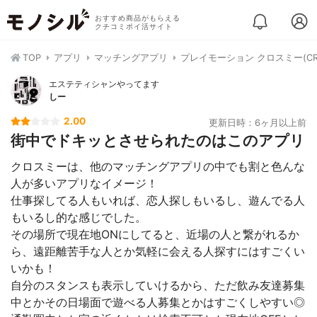
おすすめ商品がもらえる
クチコミポイ活サイト
TOP
アプリ
マッチングアプリ
プレイモーション クロスミー(CRO
エステティシャンやってます
しー
2.00
更新日時：6ヶ月以上前
街中でドキッとさせられたのはこのアプリ
クロスミーは、他のマッチングアプリの中でも割と色んな
人が多いアプリなイメージ！
仕事探してる人もいれば、恋人探しもいるし、遊んでる人
もいるし的な感じでした。
その場所で現在地ONにしてると、近場の人と繋がれるか
ら、遠距離苦手な人とか気軽に会える人探すにはすごくい
いかも！
自分のスタンスも表示していけるから、ただ飲み友達募集
中とかその日場面で遊べる人募集とかはすごくしやすい◎