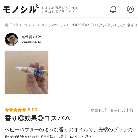
おすすめ商品がもらえる
クチコミポイ活サイト
TOP
コスメ
ネイルオイル
L’OCCITANE(ロクシタン) シア ネ
元外資系CA
Yasmine.G
5.00
更新日時：6ヶ月以上前
香り◎効果◎コスパ△
ベビーパウダーのような香りのオイルで、先端のブラシの
部分が硬めなので非常に塗りやすいです。