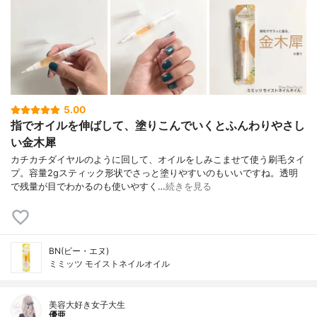
5.00
指でオイルを伸ばして、塗りこんでいくとふんわりやさし
い金木犀
カチカチダイヤルのように回して、オイルをしみこませて使う刷毛タイ
プ。容量2gスティック形状でさっと塗りやすいのもいいですね。透明
で残量が目でわかるのも使いやすく…
続きを見る
BN(ビー・エヌ)
ミミッツ モイストネイルオイル
美容大好き女子大生
優亜