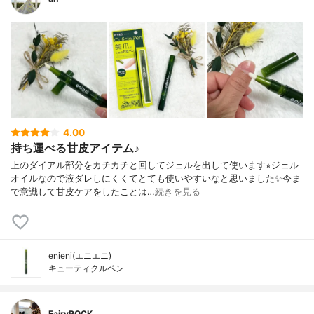
4.00
持ち運べる甘皮アイテム♪
上のダイアル部分をカチカチと回してジェルを出して使います⭐︎ジェル
オイルなので液ダレしにくくてとても使いやすいなと思いました✨今ま
で意識して甘皮ケアをしたことは…
続きを見る
enieni(エニエニ)
キューティクルペン
FairyROCK