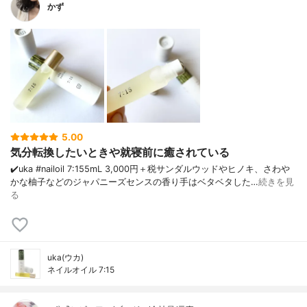
かず
5.00
気分転換したいときや就寝前に癒されている
✔️uka #nailoil 7:15 5mL 3,000円＋税 サンダルウッドやヒノキ、さわや
かな柚子などのジャパニーズセンスの香り 手はベタベタした…
続きを見
る
uka(ウカ)
ネイルオイル 7:15