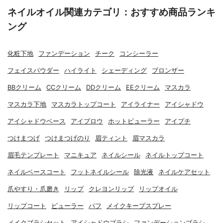
ネイルオイル関連カテゴリ：おすすめ商品ランキ
ング
化粧下地
ファンデーション
チーク
コンシーラー
フェイスパウダー
ハイライト
シェーディング
ブロンザー
BBクリーム
CCクリーム
DDクリーム
EEクリーム
マスカラ
マスカラ下地
マスカラトップコート
アイライナー
アイシャドウ
アイシャドウベース
アイブロウ
ホットビューラー
アイプチ
つけまつげ
つけまつげのり
眉ティント
眉マスカラ
眉毛テンプレート
マニキュア
ネイルシール
ネイルトップコート
ネイルベースコート
フットネイルシール
除光液
ネイルケアセット
爪やすり・爪磨き
リップ
クレヨンリップ
リップオイル
リップコート
ビューラー
パフ
メイクキープスプレー
メイクブラシセット
アイシャドウブラシ
ファンデーションブラシ