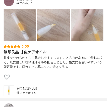
みーさん¨̮⸝⋆
5.00
無印良品 甘皮ケアオイル
甘皮をやわらかくして除去しやすくします。とろみがあるので垂れにく
く、爪に優しい植物性オイルを配合しました。指先にも使いやすいペン
型容器です。☑︎カミツレ花エキス…
続きを見る
無印良品(MUJI)
甘皮ケアオイル