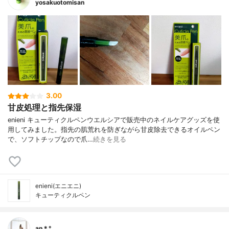
yosakuotomisan
3.00
甘皮処理と指先保湿
enieni キューティクルペンウエルシアで販売中のネイルケアグッズを使
用してみました。指先の肌荒れを防ぎながら甘皮除去できるオイルペン
で、ソフトチップなので爪…
続きを見る
enieni(エニエニ)
キューティクルペン
an＊°