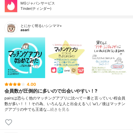
MGジャパンサービス
Tinder(ティンダー)
とにかく明るいシンママ⭐︎
asari
4.00
会員数が圧倒的に多いので出会いやすい！?
pairsは恐らく他のマッチングアプリに比べて一番と言っていい程会員
数が多い！！！その為、いろんな人と出会える＼( 'ω')／後はマッチン
グアプリの中でも王道な…
続きを見る