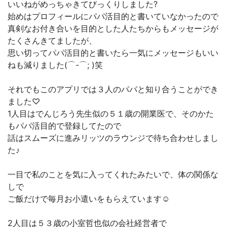
いいねがめっちゃきてびっくりしました?
始めはプロフィールにパパ活目的と書いていなかったので
真剣なお付き合いを目的とした人たちからもメッセージが
たくさんきてましたが、
思い切ってパパ活目的と書いたら一気にメッセージもいい
ねも減りました(⌒-⌒; )笑
それでもこのアプリでは３人のパパと知り合うことができ
ました♡
1人目はでんじろう先生似の５１歳の開業医で、そのかた
もパパ活目的で登録してたので
話はスムーズに進みリッツのラウンジで待ち合わせしまし
た♪
一目で私のことを気に入ってくれたみたいで、体の関係な
しで
ご飯だけで毎月お小遣いをもらえています☺️
2人目は５３歳の小室哲也似の会社経営者で