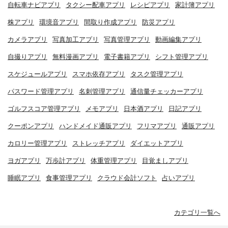
自転車ナビアプリ
タクシー配車アプリ
レシピアプリ
家計簿アプリ
株アプリ
環境音アプリ
間取り作成アプリ
防災アプリ
カメラアプリ
写真加工アプリ
写真管理アプリ
動画編集アプリ
自撮りアプリ
無料漫画アプリ
電子書籍アプリ
シフト管理アプリ
スケジュールアプリ
スマホ依存アプリ
タスク管理アプリ
パスワード管理アプリ
名刺管理アプリ
通信量チェッカーアプリ
ゴルフスコア管理アプリ
メモアプリ
日本酒アプリ
日記アプリ
クーポンアプリ
ハンドメイド通販アプリ
フリマアプリ
通販アプリ
カロリー管理アプリ
ストレッチアプリ
ダイエットアプリ
ヨガアプリ
万歩計アプリ
体重管理アプリ
目覚ましアプリ
睡眠アプリ
食事管理アプリ
クラウド会計ソフト
占いアプリ
カテゴリ一覧へ