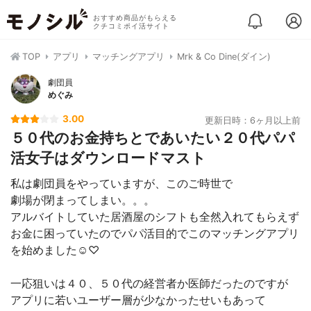
おすすめ商品がもらえる
クチコミポイ活サイト
TOP
アプリ
マッチングアプリ
Mrk & Co Dine(ダイン)
劇団員
めぐみ
3.00
更新日時：6ヶ月以上前
５０代のお金持ちとであいたい２０代パパ
活女子はダウンロードマスト
私は劇団員をやっていますが、このご時世で
劇場が閉まってしまい。。。
アルバイトしていた居酒屋のシフトも全然入れてもらえず
お金に困っていたのでパパ活目的でこのマッチングアプリ
を始めました☺️♡
一応狙いは４０、５０代の経営者か医師だったのですが
アプリに若いユーザー層が少なかったせいもあって