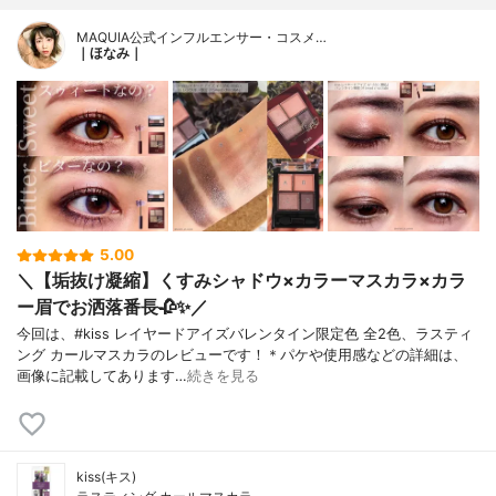
MAQUIA公式インフルエンサー・コスメ…
｜ほなみ｜
5.00
＼【垢抜け凝縮】くすみシャドウ×カラーマスカラ×カラ
ー眉でお洒落番長🥀✨／
今回は、#kiss レイヤードアイズバレンタイン限定色 全2色、ラスティ
ング カールマスカラのレビューです！＊パケや使用感などの詳細は、
画像に記載してあります…
続きを見る
kiss(キス)