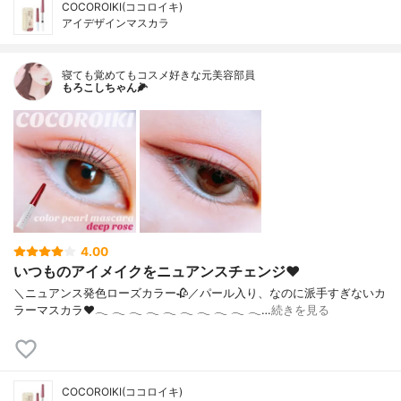
COCOROIKI(ココロイキ)
アイデザインマスカラ
寝ても覚めてもコスメ好きな元美容部員
もろこしちゃん🌽
4.00
いつものアイメイクをニュアンスチェンジ❤
＼ニュアンス発色ローズカラー‪🥀‬／パール入り、なのに派手すぎないカ
ラーマスカラ♥‪𓂃‬ ‪𓂃‬ ‪𓂃‬ ‪𓂃‬ ‪𓂃‬ ‪𓂃‬ ‪𓂃‬ ‪𓂃‬ ‪𓂃‬ ‪𓂃‬…
続きを見る
COCOROIKI(ココロイキ)