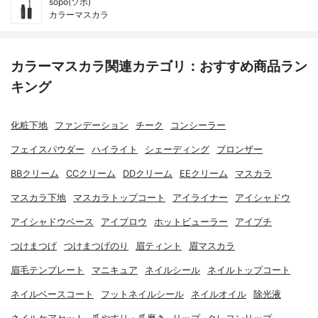
sopo(ソポ)
カラーマスカラ
カラーマスカラ関連カテゴリ：おすすめ商品ラン
キング
化粧下地
ファンデーション
チーク
コンシーラー
フェイスパウダー
ハイライト
シェーディング
ブロンザー
BBクリーム
CCクリーム
DDクリーム
EEクリーム
マスカラ
マスカラ下地
マスカラトップコート
アイライナー
アイシャドウ
アイシャドウベース
アイブロウ
ホットビューラー
アイプチ
つけまつげ
つけまつげのり
眉ティント
眉マスカラ
眉毛テンプレート
マニキュア
ネイルシール
ネイルトップコート
ネイルベースコート
フットネイルシール
ネイルオイル
除光液