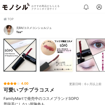
おすすめ商品がもらえる
クチコミポイ活サイト
TOP
元BA/コスメコンシェルジュ
Tea*
4.00
更新日時：6ヶ月以上前
可愛いプチプラコスメ
FamilyMartで発売中のコスメブランドSOPO
普段手にしない冒険色も