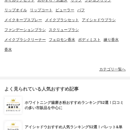
ネイルケアセット
爪やすり・爪磨き
リップ
クレヨンリップ
リップオイル
リップコート
ビューラー
パフ
メイクキープスプレー
メイクブラシセット
アイシャドウブラシ
ファンデーションブラシ
スクリューブラシ
メイクブラシクリーナー
フェロモン香水
ボディミスト
練り香水
香水
カテゴリ一覧へ
よく見られている人気おすすめ記事
ホワイトニング歯磨き粉おすすめランキング52選！口コミ
の多い市販品を中心に
アイシャドウおすすめ人気ランキング52選！パレット&単