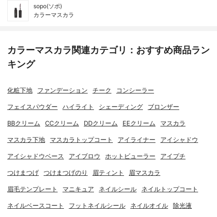
sopo(ソポ)
カラーマスカラ
カラーマスカラ関連カテゴリ：おすすめ商品ラン
キング
化粧下地
ファンデーション
チーク
コンシーラー
フェイスパウダー
ハイライト
シェーディング
ブロンザー
BBクリーム
CCクリーム
DDクリーム
EEクリーム
マスカラ
マスカラ下地
マスカラトップコート
アイライナー
アイシャドウ
アイシャドウベース
アイブロウ
ホットビューラー
アイプチ
つけまつげ
つけまつげのり
眉ティント
眉マスカラ
眉毛テンプレート
マニキュア
ネイルシール
ネイルトップコート
ネイルベースコート
フットネイルシール
ネイルオイル
除光液