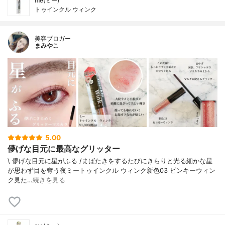
me(ミー)
トゥインクル ウィンク
美容ブロガー
まみやこ
5.00
儚げな目元に最高なグリッター
\ 儚げな目元に星がふる /⁡⁡まばたきをするたびにきらりと光る細かな星
が思わず目を奪う夜⁡⁡⁡ミートゥインクル ウィンク新色03 ピンキーウィン
ク⁡⁡⁡⁡見た…
続きを見る