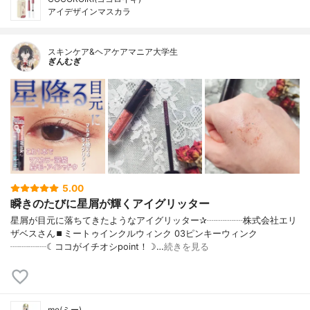
アイデザインマスカラ
スキンケア&ヘアケアマニア大学生
ぎんむぎ
5.00
瞬きのたびに星屑が輝くアイグリッター
星屑が目元に落ちてきたようなアイグリッター✰┈┈┈┈株式会社エリ
ザベスさん⏹ミートゥインクルウィンク 03ピンキーウィンク
┈┈┈┈☾ココがイチオシpoint！☽…
続きを見る
me(ミー)