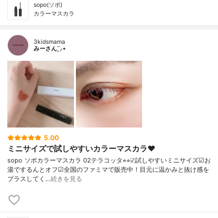
sopo(ソポ)
カラーマスカラ
3kidsmama
みーさん¨̮⸝⋆
5.00
ミニサイズで試しやすいカラーマスカラ♥︎
sopo ソポカラーマスカラ 02テラコッタ⭐︎⭐︎☑︎試しやすいミニサイズ☑︎お
湯でするんとオフ☑︎全国のファミマで販売中！目元に温かみと抜け感を
プラスしてく…
続きを見る