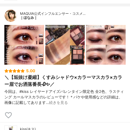
MAQUIA公式インフルエンサー・コスメ…
｜ほなみ｜
5.00
＼【垢抜け凝縮】くすみシャドウ×カラーマスカラ×カラ
ー眉でお洒落番長🥀✨／
今回は、#kiss レイヤードアイズバレンタイン限定色 全2色、ラスティ
ング カールマスカラのレビューです！＊パケや使用感などの詳細は、
画像に記載してあります…
続きを見る
kiss(キス)