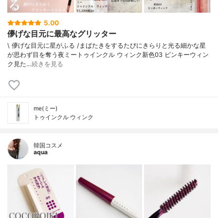
5.00
儚げな目元に最高なグリッター
\ 儚げな目元に星がふる /⁡⁡まばたきをするたびにきらりと光る細かな星
が思わず目を奪う夜⁡⁡⁡ミートゥインクル ウィンク新色03 ピンキーウィン
ク⁡⁡⁡⁡見た…
続きを見る
me(ミー)
トゥインクル ウィンク
韓国コスメ
aqua