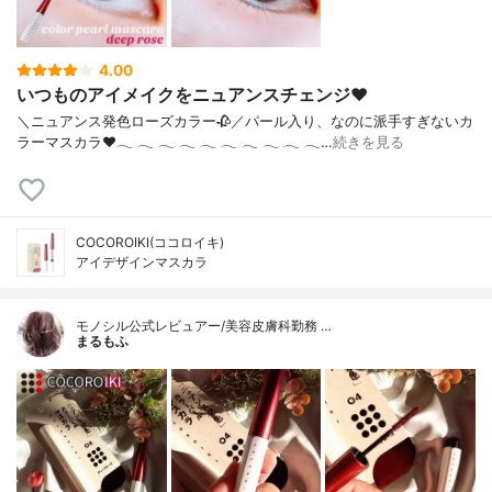
4.00
いつものアイメイクをニュアンスチェンジ❤
＼ニュアンス発色ローズカラー‪🥀‬／パール入り、なのに派手すぎないカ
ラーマスカラ♥‪𓂃‬ ‪𓂃‬ ‪𓂃‬ ‪𓂃‬ ‪𓂃‬ ‪𓂃‬ ‪𓂃‬ ‪𓂃‬ ‪𓂃‬ ‪𓂃‬…
続きを見る
COCOROIKI(ココロイキ)
アイデザインマスカラ
モノシル公式レビュアー/美容皮膚科勤務 …
まるもふ