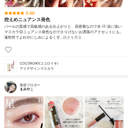
5.00
控えめニュアンス発色
パールの質感で高級感のある仕上がりと、高密着なので水·汗·涙に強い
マスカラ😊ニュアンス発色なのでさりげないお洒落のアクセントにも。
速乾性でよれやにじみによるくず…
続きを見る
COCOROIKI(ココロイキ)
アイデザインマスカラ
美容ブロガー
まみやこ