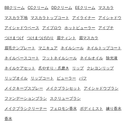
BBクリーム
CCクリーム
DDクリーム
EEクリーム
マスカラ
マスカラ下地
マスカラトップコート
アイライナー
アイシャドウ
アイシャドウベース
アイブロウ
ホットビューラー
アイプチ
つけまつげ
つけまつげのり
眉ティント
眉マスカラ
眉毛テンプレート
マニキュア
ネイルシール
ネイルトップコート
ネイルベースコート
フットネイルシール
ネイルオイル
除光液
ネイルケアセット
爪やすり・爪磨き
リップ
クレヨンリップ
リップオイル
リップコート
ビューラー
パフ
メイクキープスプレー
メイクブラシセット
アイシャドウブラシ
ファンデーションブラシ
スクリューブラシ
メイクブラシクリーナー
フェロモン香水
ボディミスト
練り香水
香水