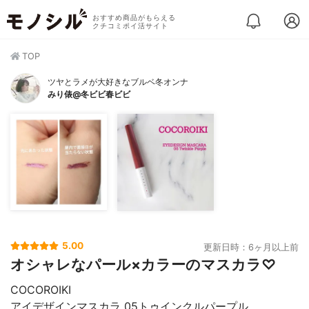
おすすめ商品がもらえる
クチコミポイ活サイト
TOP
ツヤとラメが大好きなブルベ冬オンナ
みり俵@冬ビビ春ビビ
5.00
更新日時：6ヶ月以上前
オシャレなパール×カラーのマスカラ♡
COCOROIKI
アイデザインマスカラ 05トゥインクルパープル