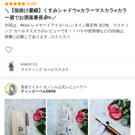
5.00
＼【垢抜け凝縮】くすみシャドウ×カラーマスカラ×カラ
ー眉でお洒落番長🥀✨／
今回は、#kiss レイヤードアイズバレンタイン限定色 全2色、ラスティ
ング カールマスカラのレビューです！＊パケや使用感などの詳細は、
画像に記載してあります…
続きを見る
kiss(キス)
ラスティング カールマスカラ
美容ライター モノシル公式レビューアー
ティンカーベル0908