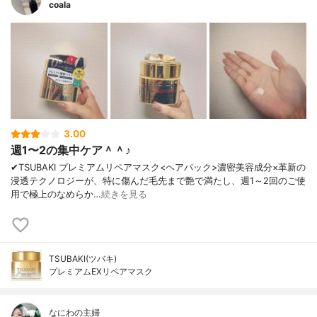
coala
3.00
週1〜2の集中ケア＾＾♪
✔︎TSUBAKI プレミアムリペアマスク<ヘアパック>濃密美容成分×革新の
浸透テクノロジーが、特に傷んだ毛先まで艶で満たし、週1～2回のご使
用で極上のなめらか…
続きを見る
TSUBAKI(ツバキ)
プレミアムEXリペアマスク
なにわの主婦