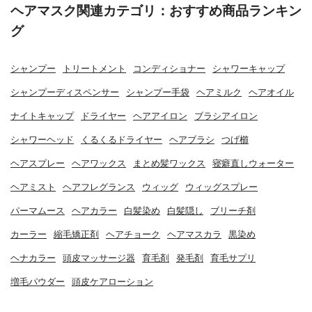
ヘアマスク関連カテゴリ：おすすめ商品ランキン
グ
シャンプー
トリートメント
コンディショナー
シャワーキャップ
シャンプーディスペンサー
シャンプー手袋
ヘアミルク
ヘアオイル
ナイトキャップ
ドライヤー
ヘアアイロン
ブラシアイロン
シャワーヘッド
くるくるドライヤー
ヘアブラシ
つげ櫛
ヘアスプレー
ヘアワックス
まとめ髪ワックス
寝癖直しウォーター
ヘアミスト
ヘアフレグランス
ウィッグ
ウィッグスプレー
パーマムース
ヘアカラー
白髪染め
白髪隠し
ブリーチ剤
カーラー
縮毛矯正剤
ヘアチョーク
ヘアマスカラ
黒染め
ヘナカラー
頭皮マッサージ器
育毛剤
発毛剤
育毛サプリ
増毛パウダー
頭皮ケアローション