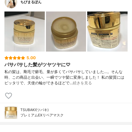
ちびまるぽん
5.00
パサパサした髪がツヤツヤに♡
私の髪は、剛毛で癖毛、量が多くてパサパサしていました…。そんな
時、この商品と出会い、一瞬でツヤ髪に変身しました！ 私の髪質には
ピッタリで、天使の輪ができるほどで…
続きを見る
TSUBAKI(ツバキ)
プレミアムEXリペアマスク