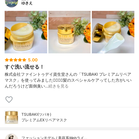
ゆきえ
5.00
すぐ洗い流せる！
株式会社ファイントゥデイ資生堂さんの「TSUBAKI プレミアムリペア
マスク」を使ってみました💆🏻‍♀️✨髪のスペシャルケアってした方がいい
んだろうけど面倒臭い…
続きを見る
TSUBAKI(ツバキ)
プレミアムEXリペアマスク
ファッションモデル / 美容系Webライ…