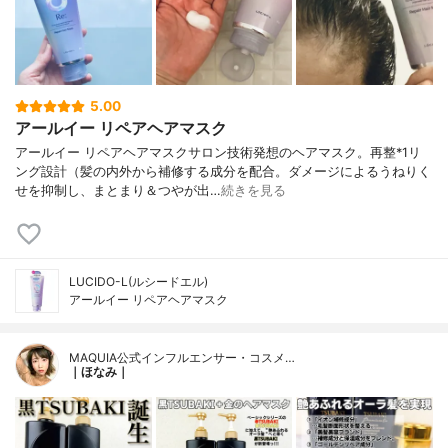
5.00
アールイー リペアヘアマスク
アールイー リペアヘアマスクサロン技術発想のヘアマスク。再整*1リ
ング設計（髪の内外から補修する成分を配合。ダメージによるうねりく
せを抑制し、まとまり＆つやが出…
続きを見る
LUCIDO-L(ルシードエル)
アールイー リペアヘアマスク
MAQUIA公式インフルエンサー・コスメ…
｜ほなみ｜