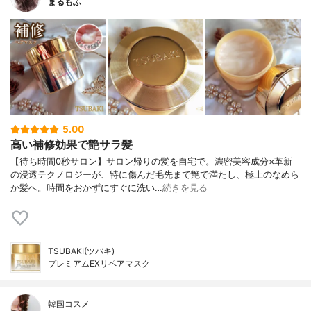
まるもふ
5.00
高い補修効果で艶サラ髪
【待ち時間0秒サロン】サロン帰りの髪を自宅で。濃密美容成分×革新
の浸透テクノロジーが、特に傷んだ毛先まで艶で満たし、極上のなめら
か髪へ。時間をおかずにすぐに洗い…
続きを見る
TSUBAKI(ツバキ)
プレミアムEXリペアマスク
韓国コスメ