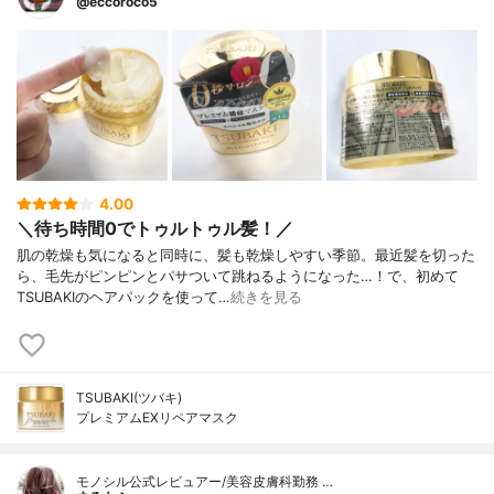
@eccoroco5
4.00
＼待ち時間0でトゥルトゥル髪！／
肌の乾燥も気になると同時に、髪も乾燥しやすい季節。最近髪を切った
ら、毛先がピンピンとパサついて跳ねるようになった…！で、初めて
TSUBAKIのヘアパックを使って…
続きを見る
TSUBAKI(ツバキ)
プレミアムEXリペアマスク
モノシル公式レビュアー/美容皮膚科勤務 …