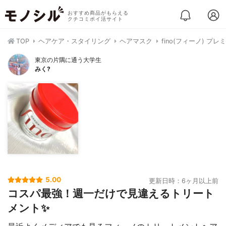
おすすめ商品がもらえる
クチコミポイ活サイト
TOP
ヘアケア・スタイリング
ヘアマスク
fino(フィーノ) 
東京の片隅に通う大学生
みく?
5.00
更新日時：6ヶ月以上前
コスパ最強！週一だけで見違えるトリート
メント✨