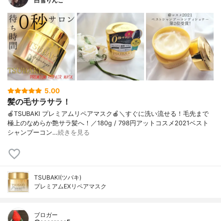
白雪りんご
5.00
髪の毛サラサラ！
🍎TSUBAKI プレミアムリペアマスク🍎＼すぐに洗い流せる！毛先まで
極上のなめらか艶サラ髪へ！／180g / 798円アットコスメ2021ベスト
シャンプーコン…
続きを見る
TSUBAKI(ツバキ)
プレミアムEXリペアマスク
ブロガー