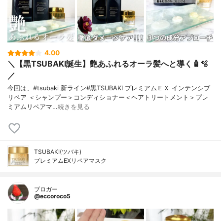
4.00
＼【黒TSUBAKI誕生】艶あふれるオーラ髪へと導く🧴🫧
／
今回は、#tsubaki 新ライン#黒TSUBAKI プレミアムＥＸ インテンシブ
リペア ＜シャンプー＞コンディショナー＜ヘアトリートメント＞プレ
ミアムリペアマ…
続きを見る
TSUBAKI(ツバキ)
プレミアムEXリペアマスク
ブロガー
@eccoroco5