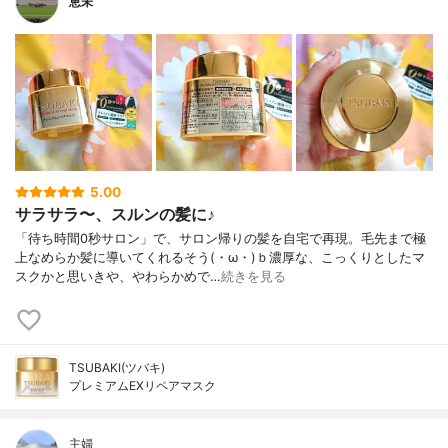
恵未
5.00
サラサラ〜、スルンの髪に♪
「待ち時間0秒サロン」で、サロン帰りの髪を自宅で再現。毛先まで極
上なめらか髪に導いてくれるそう(・ω・)ｂ濃厚な、こっくりとしたマ
スクかと思いきや、やわらかめで…
続きを見る
TSUBAKI(ツバキ)
プレミアムEXリペアマスク
主婦