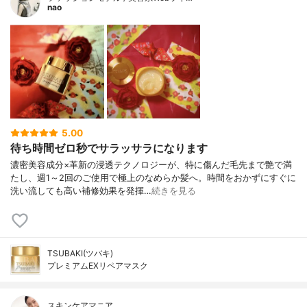
nao
5.00
待ち時間ゼロ秒でサラッサラになります
濃密美容成分×革新の浸透テクノロジーが、特に傷んだ毛先まで艶で満
たし、週1～2回のご使用で極上のなめらか髪へ。時間をおかずにすぐに
洗い流しても高い補修効果を発揮…
続きを見る
TSUBAKI(ツバキ)
プレミアムEXリペアマスク
スキンケアマニア