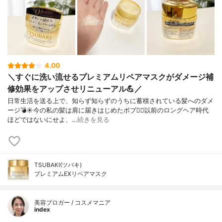
4.00
＼すぐに洗い流せるプレミアムリペアマスクがダメージ補
修効果をアップさせリニューアル💪／
日常生活を送る上で、知らず知らずのうちに蓄積されている髪へのダメ
ージ💣☀️⁡⁡今の私の髪は肩に届きはじめたボブ🙋‍♀️⁡以前のロングヘア時代
ほどではないにせよ、…
続きを見る
TSUBAKI(ツバキ)
プレミアムEXリペアマスク
美容ブロガー / コスメマニア
index