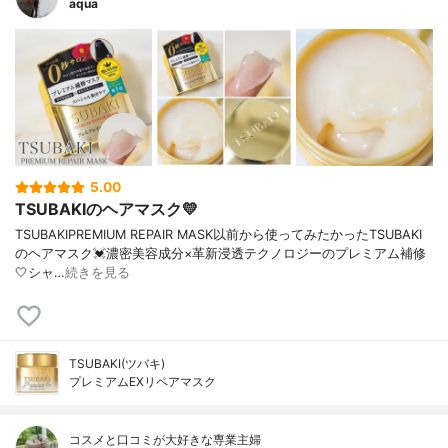
aqua
5.00
TSUBAKIのヘアマスク💛
TSUBAKIPREMIUM REPAIR MASK以前から使ってみたかったTSUBAKI
のヘアマスク💓濃密美容成分×革新浸透テクノロジーのプレミアム補修
🤍シャ…
続きを見る
TSUBAKI(ツバキ)
プレミアムEXリペアマスク
コスメと口コミが大好きな専業主婦