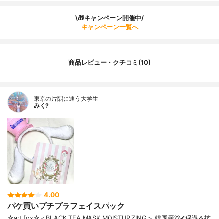
\🎁キャンペーン開催中/
キャンペーン一覧へ
商品レビュー・クチコミ(10)
東京の片隅に通う大学生
みく?
4.00
パケ買いプチプラフェイスパック
☆a:t fox☆ ＜BLACK TEA MASK MOISTURIZING＞ 韓国産?? ✔︎保湿＆抗