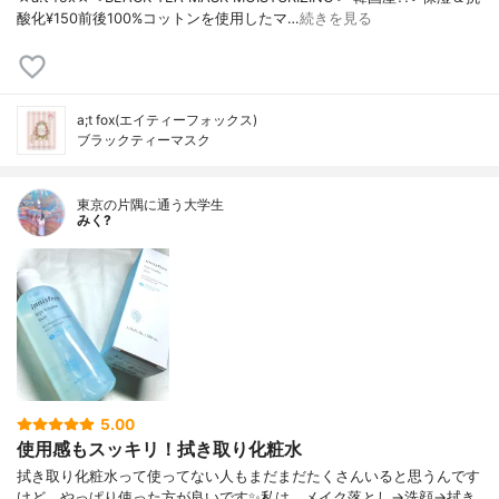
酸化 ¥150前後 100%コットンを使用したマ…
続きを見る
a;t fox(エイティーフォックス)
ブラックティーマスク
東京の片隅に通う大学生
みく?
5.00
使用感もスッキリ！拭き取り化粧水
拭き取り化粧水って使ってない人もまだまだたくさんいると思うんです
けど、やっぱり使った方が良いです✨私は、メイク落とし→洗顔→拭き