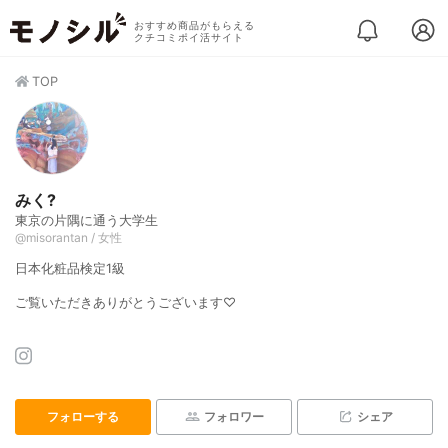
おすすめ商品がもらえる
クチコミポイ活サイト
TOP
みく?
東京の片隅に通う大学生
@misorantan / 女性
日本化粧品検定1級
ご覧いただきありがとうございます♡
フォローする
フォロワー
シェア