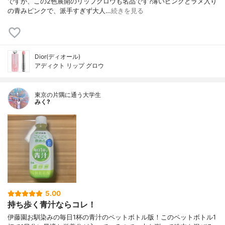
ですが、この2色展開のリップグロウも名品です?薄いピンクとラメ入り
の青みピンクで、派手すぎず大人…
続きを見る
Dior(ディオール)
アディクト リップ グロウ
東京の片隅に通う大学生
みく?
5.00
持ち歩く青汁ならコレ！
伊藤園お馴染みの毎日1杯の青汁のペットボトル版！このペットボトル1