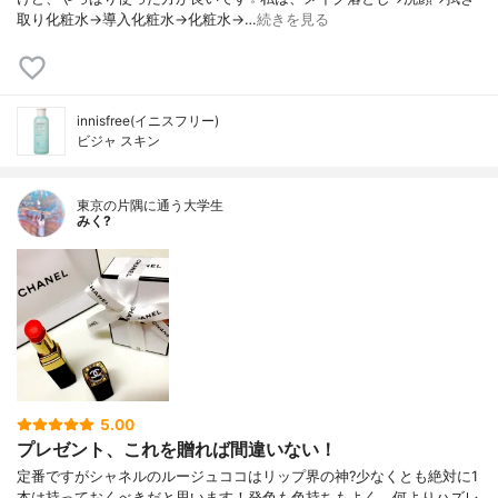
取り化粧水→導入化粧水→化粧水→…
続きを見る
innisfree(イニスフリー)
ビジャ スキン
東京の片隅に通う大学生
みく?
5.00
プレゼント、これを贈れば間違いない！
定番ですがシャネルのルージュココはリップ界の神?少なくとも絶対に1
本は持っておくべきだと思います！発色も色持ちもよく、何よりハズレ