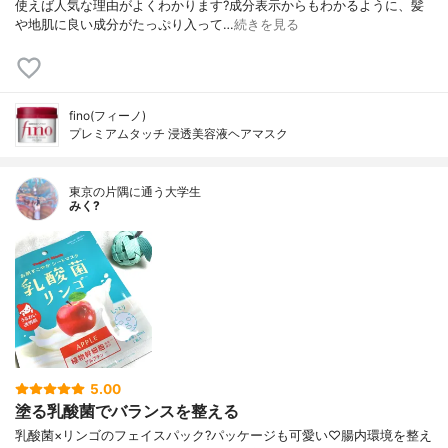
使えば人気な理由がよくわかります?成分表示からもわかるように、髪
や地肌に良い成分がたっぷり入って…
続きを見る
fino(フィーノ)
プレミアムタッチ 浸透美容液ヘアマスク
東京の片隅に通う大学生
みく?
5.00
塗る乳酸菌でバランスを整える
乳酸菌×リンゴのフェイスパック?パッケージも可愛い♡腸内環境を整え