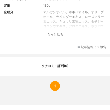
容量
180g
全成分
アルガンオイル、ホホバオイル、オリーブ
オイル、ラベンダーエキス、ローズマリー
葉エキス、キュウリ果実エキス、タチジャ
コウソウエキス、アロエエキス、ホホバエ
キス、スクワラン、浸透型コラーゲン、ヒ
もっと見る
アルロン酸、パールエキス
香り
バニラムスク
記載情報ミス報告
クチコミ・評判(0)
1