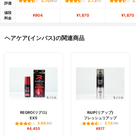
3.70
(42)
3.73
(1)
3
評価
値段
¥904
¥1,870
¥1,870
料金
ヘアケア(インバス)の関連商品
REGRO(リグロ)
RiUP(リアップ)
EX5
フレッシュリアップ
3.85
3.73
(30)
(74)
¥4,455
¥817