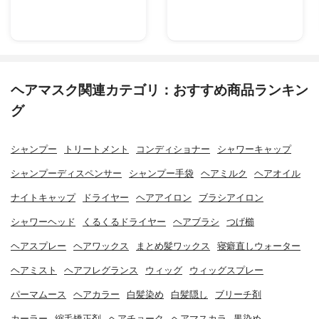
ヘアマスク関連カテゴリ：おすすめ商品ランキン
グ
シャンプー
トリートメント
コンディショナー
シャワーキャップ
シャンプーディスペンサー
シャンプー手袋
ヘアミルク
ヘアオイル
ナイトキャップ
ドライヤー
ヘアアイロン
ブラシアイロン
シャワーヘッド
くるくるドライヤー
ヘアブラシ
つげ櫛
ヘアスプレー
ヘアワックス
まとめ髪ワックス
寝癖直しウォーター
ヘアミスト
ヘアフレグランス
ウィッグ
ウィッグスプレー
パーマムース
ヘアカラー
白髪染め
白髪隠し
ブリーチ剤
カーラー
縮毛矯正剤
ヘアチョーク
ヘアマスカラ
黒染め