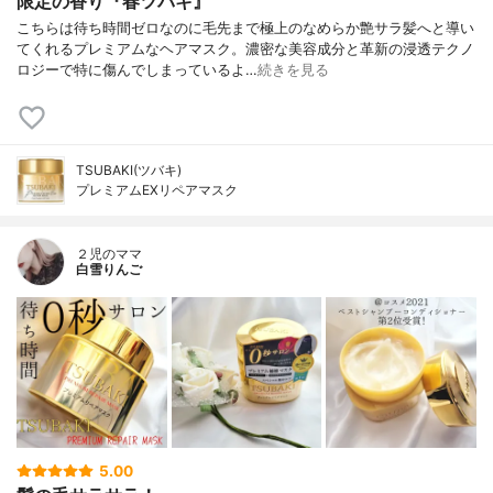
限定の香り『春ツバキ』
こちらは待ち時間ゼロなのに毛先まで極上のなめらか艶サラ髪へと導い
てくれるプレミアムなヘアマスク。濃密な美容成分と革新の浸透テクノ
ロジーで特に傷んでしまっているよ…
続きを見る
TSUBAKI(ツバキ)
プレミアムEXリペアマスク
２児のママ
白雪りんご
5.00