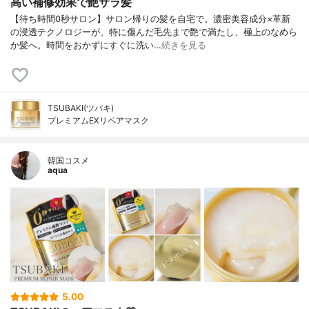
高い補修効果で艶サラ髪
【待ち時間0秒サロン】サロン帰りの髪を自宅で。濃密美容成分×革新
の浸透テクノロジーが、特に傷んだ毛先まで艶で満たし、極上のなめら
か髪へ。時間をおかずにすぐに洗い…
続きを見る
TSUBAKI(ツバキ)
プレミアムEXリペアマスク
韓国コスメ
aqua
5.00