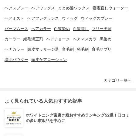
ヘアスプレー
ヘアワックス
まとめ髪ワックス
寝癖直しウォーター
ヘアミスト
ヘアフレグランス
ウィッグ
ウィッグスプレー
パーマムース
ヘアカラー
白髪染め
白髪隠し
ブリーチ剤
カーラー
縮毛矯正剤
ヘアチョーク
ヘアマスカラ
黒染め
ヘナカラー
頭皮マッサージ器
育毛剤
発毛剤
育毛サプリ
増毛パウダー
頭皮ケアローション
カテゴリ一覧へ
よく見られている人気おすすめ記事
ホワイトニング歯磨き粉おすすめランキング52選！口コミ
の多い市販品を中心に