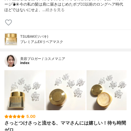
ージ💣☀️⁡⁡今の私の髪は肩に届きはじめたボブ🙋‍♀️⁡以前のロングヘア時代
ほどではないにせよ、…
続きを見る
TSUBAKI(ツバキ)
プレミアムEXリペアマスク
美容ブロガー / コスメマニア
index
5.00
さっとつけさっと流せる、ママさんには嬉しい！待ち時間
ゼロ