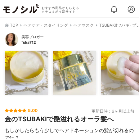
おすすめ商品がもらえる
クチコミポイ活サイト
TOP
ヘアケア・スタイリング
ヘアマスク
TSUBAKI(ツバキ)
美容ブロガー
fuka712
5.00
更新日時：6ヶ月以上前
金のTSUBAKIで艶溢れるオーラ髪へ
もしかしたらもう少しでヘアドネーションの髪が切れるの
では？