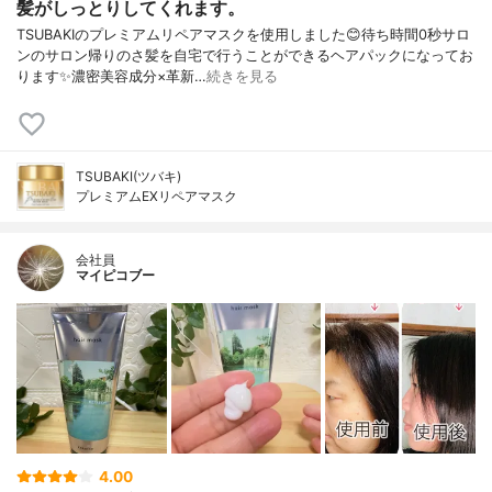
髪がしっとりしてくれます。
TSUBAKIのプレミアムリペアマスクを使用しました😊待ち時間0秒サロ
ンのサロン帰りのさ髪を自宅で行うことができるヘアパックになってお
ります✨濃密美容成分×革新…
続きを見る
TSUBAKI(ツバキ)
プレミアムEXリペアマスク
会社員
マイピコブー
4.00