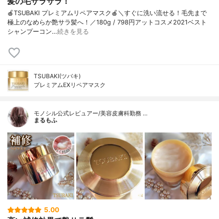
髪の毛サラサラ！
🍎TSUBAKI プレミアムリペアマスク🍎＼すぐに洗い流せる！毛先まで
極上のなめらか艶サラ髪へ！／180g / 798円アットコスメ2021ベスト
シャンプーコン…
続きを見る
TSUBAKI(ツバキ)
プレミアムEXリペアマスク
モノシル公式レビュアー/美容皮膚科勤務 …
まるもふ
5.00