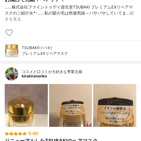
……⁡⁡株式会社ファイントゥデイ資生堂⁡⁡TSUBAKI プレミアムEXリペアマ
スク⁡⁡のご紹介🌼*･⁡……⁡⁡私の髪の毛は⁡乾燥気味～⁡⁡パサパサしていて⁡ま…
続
きを見る
TSUBAKI(ツバキ)
プレミアムEXリペアマスク
コスメと口コミが大好きな専業主婦
kirakiranoriko
5.00
リニューアルしたTSUBAKIのヘアマスク