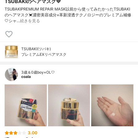
TSUBAKIのヘアマスク💛
TSUBAKIPREMIUM REPAIR MASK以前から使ってみたかったTSUBAKI
のヘアマスク💓濃密美容成分×革新浸透テクノロジーのプレミアム補修
🤍シャ…
続きを見る
TSUBAKI(ツバキ)
プレミアムEXリペアマスク
3歳＆0歳boy×OL🤍
coala
3.00