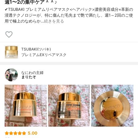
週1〜2の集中ケア＾＾♪
✔︎TSUBAKI プレミアムリペアマスク<ヘアパック>濃密美容成分×革新の
浸透テクノロジーが、特に傷んだ毛先まで艶で満たし、週1～2回のご使
用で極上のなめらか…
続きを見る
TSUBAKI(ツバキ)
プレミアムEXリペアマスク
なにわの主婦
まりたそ
5.00