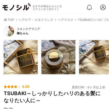
おすすめ商品がもらえる
クチコミポイ活サイト
TOP
ヘアケア・スタイリング
ヘアマスク
TSUBAKI(ツバキ)
スキンケアマニア
梅ちゃん
4.00
更新日時：6ヶ月以上前
TSUBAKI～しっかりしたハリのある髪に
なりたい人に～