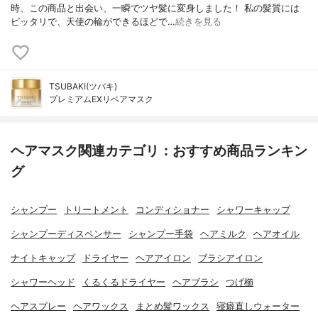
時、この商品と出会い、一瞬でツヤ髪に変身しました！ 私の髪質には
ピッタリで、天使の輪ができるほどで…
続きを見る
TSUBAKI(ツバキ)
プレミアムEXリペアマスク
ヘアマスク関連カテゴリ：おすすめ商品ランキン
グ
シャンプー
トリートメント
コンディショナー
シャワーキャップ
シャンプーディスペンサー
シャンプー手袋
ヘアミルク
ヘアオイル
ナイトキャップ
ドライヤー
ヘアアイロン
ブラシアイロン
シャワーヘッド
くるくるドライヤー
ヘアブラシ
つげ櫛
ヘアスプレー
ヘアワックス
まとめ髪ワックス
寝癖直しウォーター