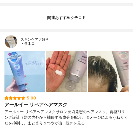
関連おすすめクチコミ
スキンケア大好き
トラネコ
5.00
アールイー リペアヘアマスク
アールイー リペアヘアマスクサロン技術発想のヘアマスク。再整*1リ
ング設計（髪の内外から補修する成分を配合。ダメージによるうねりく
せを抑制し、まとまり＆つやが出…
続きを見る