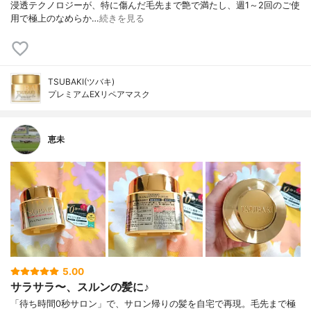
浸透テクノロジーが、特に傷んだ毛先まで艶で満たし、週1～2回のご使
用で極上のなめらか…
続きを見る
TSUBAKI(ツバキ)
プレミアムEXリペアマスク
恵未
5.00
サラサラ〜、スルンの髪に♪
「待ち時間0秒サロン」で、サロン帰りの髪を自宅で再現。毛先まで極