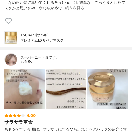
上なめらか髪に導いてくれるそう(・ω・)ｂ濃厚な、こっくりとしたマ
スクかと思いきや、やわらかめで…
続きを見る
TSUBAKI(ツバキ)
プレミアムEXリペアマスク
スーパーニート母です。
ももを。
4.00
サラサラ革命
ももをです。今回は、サラサラにするならこれ！ヘアパックの紹介です