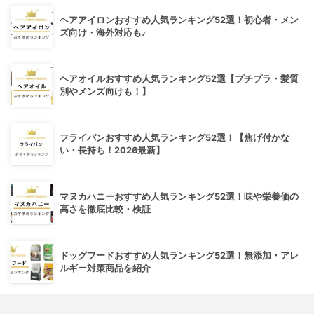
ヘアアイロンおすすめ人気ランキング52選！初心者・メン
ズ向け・海外対応も♪
ヘアオイルおすすめ人気ランキング52選【プチプラ・髪質
別やメンズ向けも！】
フライパンおすすめ人気ランキング52選！【焦げ付かな
い・長持ち！2026最新】
マヌカハニーおすすめ人気ランキング52選！味や栄養価の
高さを徹底比較・検証
ドッグフードおすすめ人気ランキング52選！無添加・アレ
ルギー対策商品を紹介