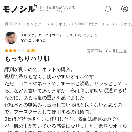
おすすめ商品がもらえる
クチコミポイ活サイト
TOP
スキンケア
マルラオイル
VIRCHE(ヴァーチェ) マルラオイ
スキンケアアドバイザー / コスメコンシェルジュ
なかにし ゆうこ
3.00
更新日時：6ヶ月以上前
もっちりハリ肌
評判が良いので、ネットで購入。
透明で香りもなく、使いやすいオイルです。
ただ、口コミやネットで、すーっと浸透、サラッとしてい
る。などと書いてありますが、私は伸ばす時や浸透する時
などに、ある程度の重さを感じました。
化粧水との馴染みも言われているほど良くないと思うの
で、ブースターとして使用するのは疑問。
3日ほど洗顔後すぐに使用したら、表面は綺麗なのです
が、肌の中が乾いている感覚になりました。濃厚なオイル