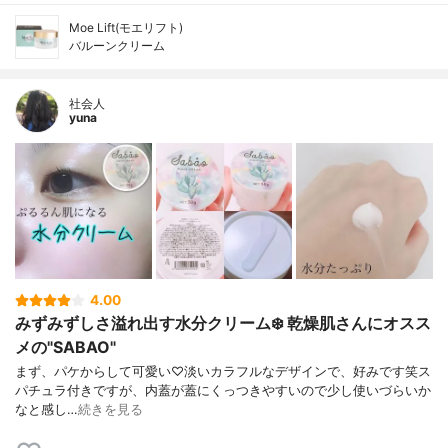
Moe Lift(モエリフト)
バルーンクリーム
社会人
yuna
4.00
みずみずしさ溢れ出す水分クリーム❄️ 乾燥肌さんにオスス
メの"SABAO"
まず、パケからして可愛い♡淡いカラフルなデザインで、好みです笑ス
パチュラ付きですが、内蓋が蓋にくっつきやすいので少し使いづらいか
なと感し…
続きを見る