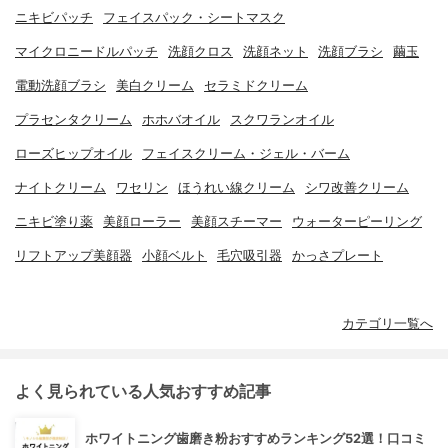
ニキビパッチ
フェイスパック・シートマスク
マイクロニードルパッチ
洗顔クロス
洗顔ネット
洗顔ブラシ
繭玉
電動洗顔ブラシ
美白クリーム
セラミドクリーム
プラセンタクリーム
ホホバオイル
スクワランオイル
ローズヒップオイル
フェイスクリーム・ジェル・バーム
ナイトクリーム
ワセリン
ほうれい線クリーム
シワ改善クリーム
ニキビ塗り薬
美顔ローラー
美顔スチーマー
ウォーターピーリング
リフトアップ美顔器
小顔ベルト
毛穴吸引器
かっさプレート
カテゴリ一覧へ
よく見られている人気おすすめ記事
ホワイトニング歯磨き粉おすすめランキング52選！口コミ