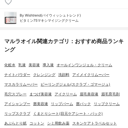
By Wishtrend(バイウィッシュトレンド)
ビタミン75マキシマイジングクリーム
マルラオイル関連カテゴリ：おすすめ商品ランキ
ング
化粧水
乳液
美容液
導入液
オールインワンジェル・クリーム
ナイトパウダー
クレンジング
洗顔料
アイメイクリムーバー
マスカラリムーバー
ピーリングジェル(スクラブ・ゴマージュ)
毛穴スプレー
まつげ美容液
アイクリーム
眉毛美容液
眉毛育毛剤
アイシャンプー
唇美容液
リップバーム
唇パック
リップクリーム
リップスクラブ
くまとりシート(目元ケアシート・パック)
あぶらとり紙
コットン
シミ用飲み薬
スキンケアトラベルセット