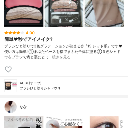
4.00
簡単❤️秒でアイメイク?
ブラシひと塗りで3色グラデーションが決まる☝️『15 レッド系』です❤️
使い方は簡単‼️①まぶたベースを指でまぶた全体に塗る②３色シャド
ウをブラシで表と裏にとっ…
続きを見る
AUBE(オーブ)
ブラシひと塗りシャドウN
なな