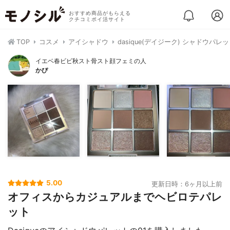
おすすめ商品がもらえる
クチコミポイ活サイト
TOP
コスメ
アイシャドウ
dasique(デイジーク) シャドウパレ
イエベ春ビビ秋スト骨スト顔フェミの人
かぴ
5.00
更新日時：6ヶ月以上前
オフィスからカジュアルまでヘビロテパレ
ット