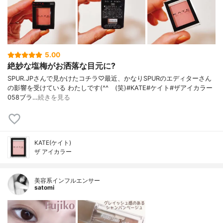
5.00
絶妙な塩梅がお洒落な目元に?
SPUR.JPさんで見かけたコチラ♡最近、かなりSPURのエディターさん
の影響を受けている わたしです(^^ゞ(笑)#KATE#ケイト#ザアイカラー
058ブラ…
続きを見る
KATE(ケイト)
ザ アイカラー
美容系インフルエンサー
satomi