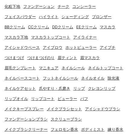
化粧下地
ファンデーション
チーク
コンシーラー
フェイスパウダー
ハイライト
シェーディング
ブロンザー
BBクリーム
CCクリーム
DDクリーム
EEクリーム
マスカラ
マスカラ下地
マスカラトップコート
アイライナー
アイシャドウベース
アイブロウ
ホットビューラー
アイプチ
つけまつげ
つけまつげのり
眉ティント
眉マスカラ
眉毛テンプレート
マニキュア
ネイルシール
ネイルトップコート
ネイルベースコート
フットネイルシール
ネイルオイル
除光液
ネイルケアセット
爪やすり・爪磨き
リップ
クレヨンリップ
リップオイル
リップコート
ビューラー
パフ
メイクキープスプレー
メイクブラシセット
アイシャドウブラシ
ファンデーションブラシ
スクリューブラシ
メイクブラシクリーナー
フェロモン香水
ボディミスト
練り香水