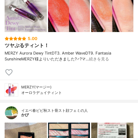
5.00
ツヤぷるティント！
MERZY Aurora Dewy TintDT3. Amber WaveDT9. Fantasia
SunshineMERZY様よりいただきました?‍♂️?マ…
続きを見る
MERZY(マージー)
オーロラデュイティント
イエベ春ビビ秋スト骨スト顔フェミの人
かぴ