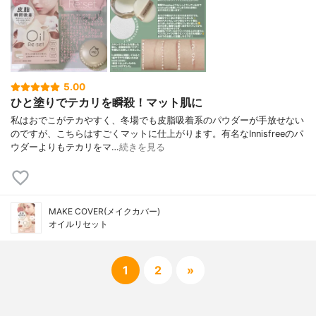
5.00
ひと塗りでテカリを瞬殺！マット肌に
私はおでこがテカやすく、冬場でも皮脂吸着系のパウダーが手放せない
のですが、こちらはすごくマットに仕上がります。有名なInnisfreeのパ
ウダーよりもテカリをマ…
続きを見る
MAKE COVER(メイクカバー)
オイルリセット
1
2
»