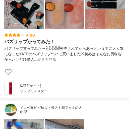
4.00
バズリップかってみた！
バズリップ買ってみた〜✌️✌️✌️✌️✌️発売されてからあっという間に大人気
になったKATEのバズリップついに買いました??初めはそんなに興味な
かったけどひ購入…
続きを見る
KATE(ケイト)
リップモンスター
イエベ春ビビ秋スト骨スト顔フェミの人
かぴ