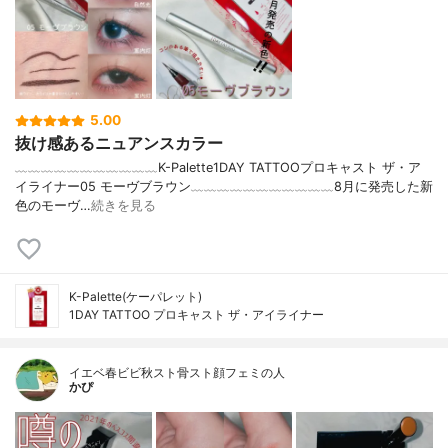
5.00
抜け感あるニュアンスカラー
﹏﹏﹏﹏﹏﹏﹏﹏﹏﹏﹏K-Palette1DAY TATTOOプロキャスト ザ・ア
イライナー05 モーヴブラウン﹏﹏﹏﹏﹏﹏﹏﹏﹏﹏﹏8月に発売した新
色のモーヴ…
続きを見る
K-Palette(ケーパレット)
1DAY TATTOO プロキャスト ザ・アイライナー
イエベ春ビビ秋スト骨スト顔フェミの人
かぴ