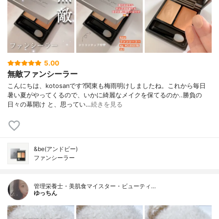
5.00
無敵ファンシーラー
こんにちは、kotosanです?関東も梅雨明けしましたね。これから毎日
暑い夏がやってくるので、いかに綺麗なメイクを保てるのか..勝負の
日々の幕開け と、思ってい…
続きを見る
&be(アンドビー)
ファンシーラー
管理栄養士・美肌食マイスター・ビューティ…
ゆっちん