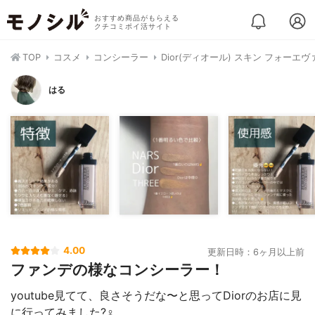
おすすめ商品がもらえる
クチコミポイ活サイト
TOP
コスメ
コンシーラー
Dior(ディオール) スキン フォーエ
はる
4.00
更新日時：6ヶ月以上前
ファンデの様なコンシーラー！
youtube見てて、良さそうだな〜と思ってDiorのお店に見
に行ってみました?‍♀️