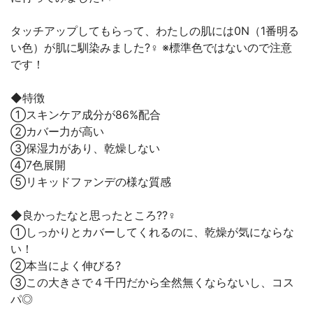
タッチアップしてもらって、わたしの肌には0N（1番明る
い色）が肌に馴染みました?‍♀️ ※標準色ではないので注意
です！
◆特徴
①スキンケア成分が86%配合
②カバー力が高い
③保湿力があり、乾燥しない
④7色展開
⑤リキッドファンデの様な質感
◆良かったなと思ったところ??‍♀️
①しっかりとカバーしてくれるのに、乾燥が気にならな
い！
②本当によく伸びる?
③この大きさで４千円だから全然無くならないし、コス
パ◎