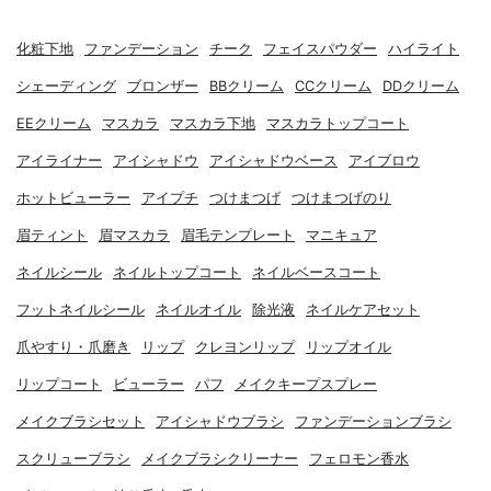
化粧下地
ファンデーション
チーク
フェイスパウダー
ハイライト
シェーディング
ブロンザー
BBクリーム
CCクリーム
DDクリーム
EEクリーム
マスカラ
マスカラ下地
マスカラトップコート
アイライナー
アイシャドウ
アイシャドウベース
アイブロウ
ホットビューラー
アイプチ
つけまつげ
つけまつげのり
眉ティント
眉マスカラ
眉毛テンプレート
マニキュア
ネイルシール
ネイルトップコート
ネイルベースコート
フットネイルシール
ネイルオイル
除光液
ネイルケアセット
爪やすり・爪磨き
リップ
クレヨンリップ
リップオイル
リップコート
ビューラー
パフ
メイクキープスプレー
メイクブラシセット
アイシャドウブラシ
ファンデーションブラシ
スクリューブラシ
メイクブラシクリーナー
フェロモン香水