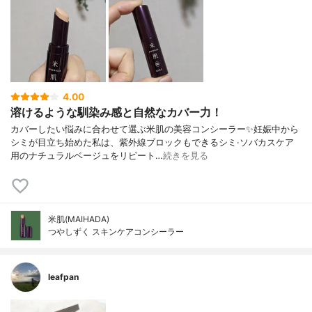
4.00
溶けるような馴染み感と自然なカバー力！
カバーしたい悩みに合わせて選ぶ米肌の美容コンシーラー✨妊娠中から
シミが目立ち始めた私は、紫外線ブロックもできるシミ·ソバカスケア
用のナチュラルベージュをリピート…
続きを見る
米肌(MAIHADA)
つやしずく スキンケアコンシーラー
leafpan