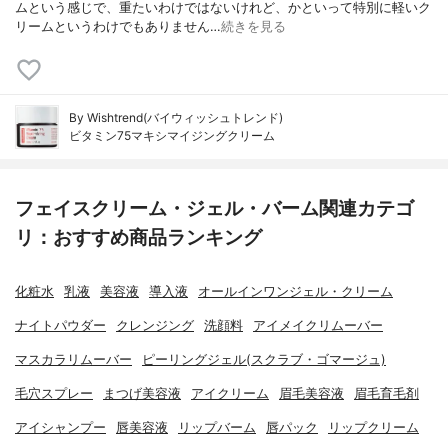
ムという感じで、重たいわけではないけれど、かといって特別に軽いク
リームというわけでもありません…
続きを見る
By Wishtrend(バイウィッシュトレンド)
ビタミン75マキシマイジングクリーム
フェイスクリーム・ジェル・バーム関連カテゴ
リ：おすすめ商品ランキング
化粧水
乳液
美容液
導入液
オールインワンジェル・クリーム
ナイトパウダー
クレンジング
洗顔料
アイメイクリムーバー
マスカラリムーバー
ピーリングジェル(スクラブ・ゴマージュ)
毛穴スプレー
まつげ美容液
アイクリーム
眉毛美容液
眉毛育毛剤
アイシャンプー
唇美容液
リップバーム
唇パック
リップクリーム