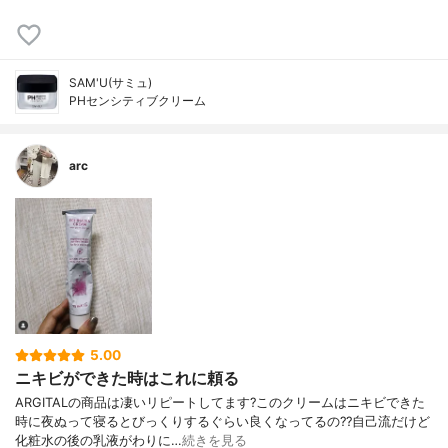
SAM'U(サミュ)
PHセンシティブクリーム
arc
5.00
ニキビができた時はこれに頼る
ARGITALの商品は凄いリピートしてます?このクリームはニキビできた
時に夜ぬって寝るとびっくりするぐらい良くなってるの??自己流だけど
化粧水の後の乳液がわりに…
続きを見る