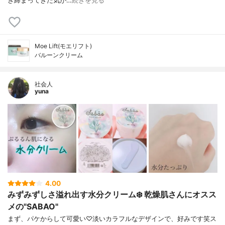
き締まってきた気が…
続きを見る
Moe Lift(モエリフト)
バルーンクリーム
社会人
yuna
4.00
みずみずしさ溢れ出す水分クリーム❄️ 乾燥肌さんにオスス
メの"SABAO"
まず、パケからして可愛い♡淡いカラフルなデザインで、好みです笑ス