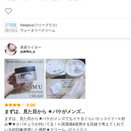
freeplus(フリープラス)
ウォータリークリーム
美容ライター
yukiko_a
4.00
まずは、見た目から ★パケがメンズ...
まずは、見た目から★パケがメンズでもイケるぐらいカッコイイ✨←好
み❤★スパチュラが付いてる！←清潔感&使用する目線で考えてくれて
いる好印象使用した感想★クリーム…
続きを見る