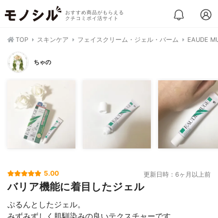
おすすめ商品がもらえる
クチコミポイ活サイト
TOP
スキンケア
フェイスクリーム・ジェル・バーム
EAUDE 
ちゃの
5.00
更新日時：6ヶ月以上前
バリア機能に着目したジェル
ぷるんとしたジェル。
みずみずしく肌馴染みの良いテクスチャーです。