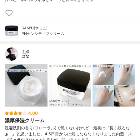
SAM'U(サミュ)
PHセンシティブクリーム
主婦
はな
4.00
濃厚保湿クリーム
洗濯洗剤の香り(フローラル)で悪くないけれど、最初は『長く残るな
ぁ…』と思いました。4.5日目からは気にならなくなりました内蓋、ス
パチュラ付きはいいのですが、開…
続きを見る