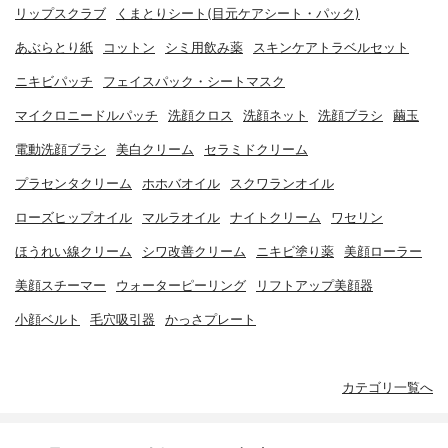
リップスクラブ
くまとりシート(目元ケアシート・パック)
あぶらとり紙
コットン
シミ用飲み薬
スキンケアトラベルセット
ニキビパッチ
フェイスパック・シートマスク
マイクロニードルパッチ
洗顔クロス
洗顔ネット
洗顔ブラシ
繭玉
電動洗顔ブラシ
美白クリーム
セラミドクリーム
プラセンタクリーム
ホホバオイル
スクワランオイル
ローズヒップオイル
マルラオイル
ナイトクリーム
ワセリン
ほうれい線クリーム
シワ改善クリーム
ニキビ塗り薬
美顔ローラー
美顔スチーマー
ウォーターピーリング
リフトアップ美顔器
小顔ベルト
毛穴吸引器
かっさプレート
カテゴリ一覧へ