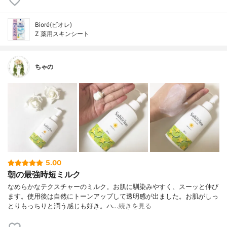
Bioré(ビオレ)
Z 薬用スキンシート
ちゃの
5.00
朝の最強時短ミルク
なめらかなテクスチャーのミルク。お肌に馴染みやすく、スーッと伸び
ます。使用後は自然にトーンアップして透明感が出ました。お肌がしっ
とりもっちりと潤う感じも好き。ハ…
続きを見る