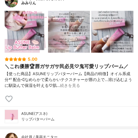
みみりん
5.00
＼これ優勝🏆唇ガサガサ民必見♡鬼可愛リップバーム／
【使った商品】ASUNEリップバターバーム【商品の特徴】オイル系成
分*¹ 配合◁なめらかで柔らかいテクスチャーが唇の上で…溶け込むよう
に馴染んで保湿を叶える♡肌…
続きを見る
ASUNE(アスネ)
リップバターバーム
会社員 / 美容モニター