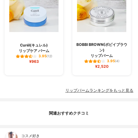
BOBBI BROWN(ボビイブラウ
Curél(キュレル)
ン)
リップケア バーム
リップバーム
3.95
(12)
3.95
¥963
(4)
¥2,520
リップバームランキングをもっと見る
関連おすすめクチコミ
コスメ好き