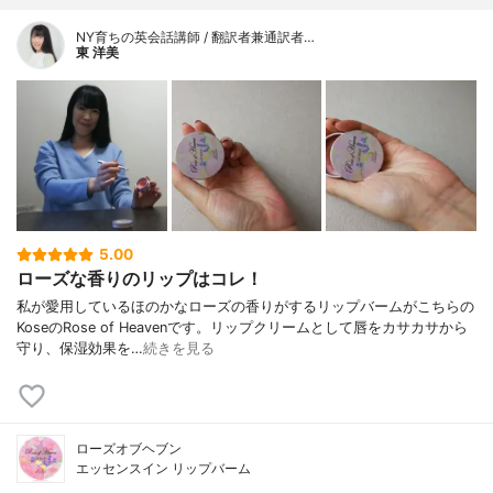
NY育ちの英会話講師 / 翻訳者兼通訳者…
東 洋美
5.00
ローズな香りのリップはコレ！
私が愛用しているほのかなローズの香りがするリップバームがこちらの
KoseのRose of Heavenです。リップクリームとして唇をカサカサから
守り、保湿効果を…
続きを見る
ローズオブヘブン
エッセンスイン リップバーム