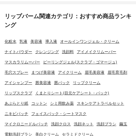
リップバーム関連カテゴリ：おすすめ商品ランキ
ング
化粧水
乳液
美容液
導入液
オールインワンジェル・クリーム
ナイトパウダー
クレンジング
洗顔料
アイメイクリムーバー
マスカラリムーバー
ピーリングジェル(スクラブ・ゴマージュ)
毛穴スプレー
まつげ美容液
アイクリーム
眉毛美容液
眉毛育毛剤
アイシャンプー
唇美容液
唇パック
リップクリーム
リップスクラブ
くまとりシート(目元ケアシート・パック)
あぶらとり紙
コットン
シミ用飲み薬
スキンケアトラベルセット
ニキビパッチ
フェイスパック・シートマスク
マイクロニードルパッチ
洗顔クロス
洗顔ネット
洗顔ブラシ
繭玉
電動洗顔ブラシ
美白クリーム
セラミドクリーム