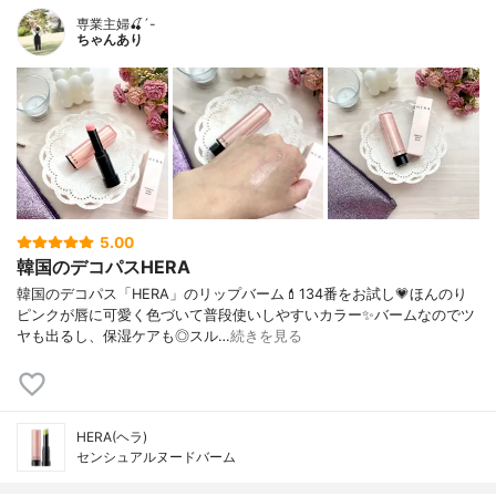
専業主婦🍒´-
ちゃんあり
5.00
韓国のデコパスHERA
韓国のデコパス「HERA」のリップバーム💄134番をお試し💗ほんのり
ピンクが唇に可愛く色づいて普段使いしやすいカラー✨バームなのでツ
ヤも出るし、保湿ケアも◎スル…
続きを見る
HERA(ヘラ)
センシュアルヌードバーム