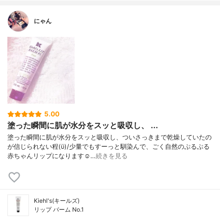
にゃん
5.00
塗った瞬間に肌が水分をスッと吸収し、 ...
塗った瞬間に肌が水分をスッと吸収し、ついさっきまで乾燥していたの
が信じられない程(ϋ)/少量でもすーっと馴染んで、ごく自然のぷるぷる
赤ちゃんリップになります☺️…
続きを見る
Kiehl's(キールズ)
リップ バーム No.1