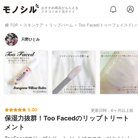
おすすめ商品がもらえる
クチコミポイ活サイト
TOP
スキンケア
リップバーム
Too Faced(トゥーフェイスド
只野ひとみ
5.00
更新日時：6ヶ月以上前
保湿力抜群！Too Facedのリップトリート
メント