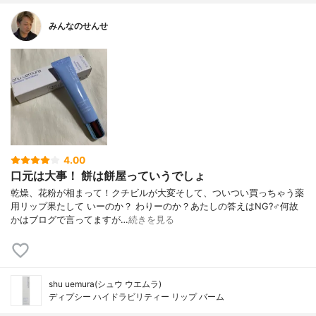
みんなのせんせ
4.00
口元は大事！ 餅は餅屋っていうでしょ
乾燥、花粉が相まって！クチビルが大変そして、ついつい買っちゃう薬
用リップ果たして いーのか？ わりーのか？あたしの答えはNG?‍♂️何故
かはブログで言ってますが…
続きを見る
shu uemura(シュウ ウエムラ)
ディプシー ハイドラビリティー リップ バーム