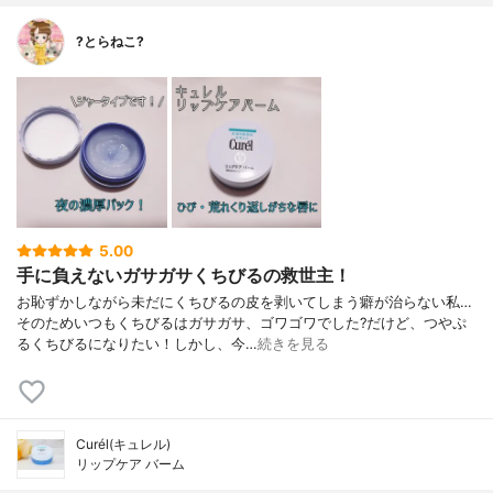
?とらねこ?
5.00
手に負えないガサガサくちびるの救世主！
お恥ずかしながら未だにくちびるの皮を剥いてしまう癖が治らない私…
そのためいつもくちびるはガサガサ、ゴワゴワでした?だけど、つやぷ
るくちびるになりたい！しかし、今…
続きを見る
Curél(キュレル)
リップケア バーム