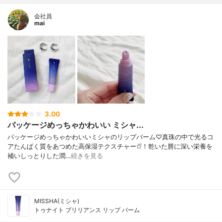
会社員
mai
3.00
パッケージめっちゃかわいい ミシャ...
パッケージめっちゃかわいいミシャのリップバーム♡真珠の中で光るコ
アたんぱく質をあつめた高保湿テクスチャー✩⃛！乾いた唇に深い栄養を
補いしっとりした潤…
続きを見る
MISSHA(ミシャ)
トゥナイト ブリリアンス リップ バーム