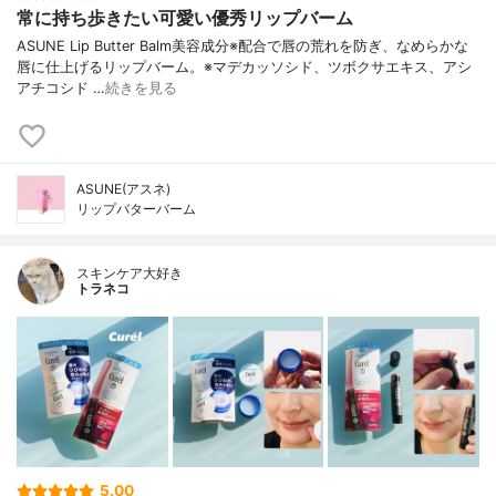
常に持ち歩きたい可愛い優秀リップバーム
ASUNE Lip Butter Balm美容成分※配合で唇の荒れを防ぎ、なめらかな
唇に仕上げるリップバーム。※マデカッソシド、ツボクサエキス、アシ
アチコシド …
続きを見る
ASUNE(アスネ)
リップバターバーム
スキンケア大好き
トラネコ
5.00