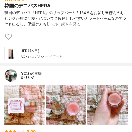
韓国のデコパスHERA
韓国のデコパス「HERA」のリップバーム💄134番をお試し💗ほんのり
ピンクが唇に可愛く色づいて普段使いしやすいカラー✨バームなのでツ
ヤも出るし、保湿ケアも◎スル…
続きを見る
HERA(ヘラ)
センシュアルヌードバーム
なにわの主婦
まりたそ
3.00