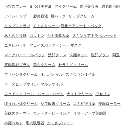
毛穴スプレー
まつげ美容液
アイクリーム
眉毛美容液
眉毛育毛剤
アイシャンプー
唇美容液
唇パック
リップクリーム
リップスクラブ
くまとりシート(目元ケアシート・パック)
あぶらとり紙
コットン
シミ用飲み薬
スキンケアトラベルセット
ニキビパッチ
フェイスパック・シートマスク
マイクロニードルパッチ
洗顔クロス
洗顔ネット
洗顔ブラシ
繭玉
電動洗顔ブラシ
美白クリーム
セラミドクリーム
プラセンタクリーム
ホホバオイル
スクワランオイル
ローズヒップオイル
マルラオイル
フェイスクリーム・ジェル・バーム
ナイトクリーム
ワセリン
ほうれい線クリーム
シワ改善クリーム
ニキビ塗り薬
美顔ローラー
美顔スチーマー
ウォーターピーリング
リフトアップ美顔器
小顔ベルト
毛穴吸引器
かっさプレート