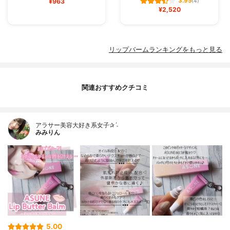
3.95
¥963
(4)
¥2,520
リップバームランキングをもっと見る
関連おすすめクチコミ
アラサー美容大好き系女子✰ˊ˗
みみりん
5.00