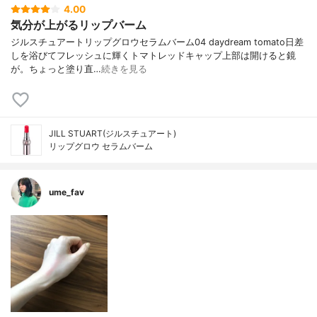
4.00
気分が上がるリップバーム
ジルスチュアートリップグロウセラムバーム04 daydream tomato日差
しを浴びてフレッシュに輝くトマトレッドキャップ上部は開けると鏡
が。ちょっと塗り直…
続きを見る
JILL STUART(ジルスチュアート)
リップグロウ セラムバーム
ume_fav