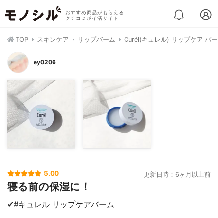
おすすめ商品がもらえる
クチコミポイ活サイト
TOP
スキンケア
リップバーム
Curél(キュレル) リップケア バ
ey0206
5.00
更新日時：6ヶ月以上前
寝る前の保湿に！
✔︎#キュレル リップケアバーム