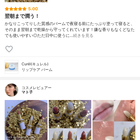
5.00
翌朝まで潤う！
かなりこってりした質感のバームで夜寝る前にたっぷり塗って寝ると、
そのまま翌朝まで乾燥から守ってくれています！嫌な香りもなくどなた
でも使いやすい◎ただ日中に使うに…
続きを見る
Curél(キュレル)
リップケア バーム
コスメレビュアー
マト子