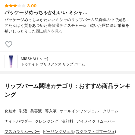
3.00
パッケージめっちゃかわいい ミシャ...
パッケージめっちゃかわいいミシャのリップバーム♡真珠の中で光るコ
アたんぱく質をあつめた高保湿テクスチャー✩⃛！乾いた唇に深い栄養を
補いしっとりした潤…
続きを見る
MISSHA(ミシャ)
トゥナイト ブリリアンス リップ バーム
リップバーム関連カテゴリ：おすすめ商品ランキ
ング
化粧水
乳液
美容液
導入液
オールインワンジェル・クリーム
ナイトパウダー
クレンジング
洗顔料
アイメイクリムーバー
マスカラリムーバー
ピーリングジェル(スクラブ・ゴマージュ)