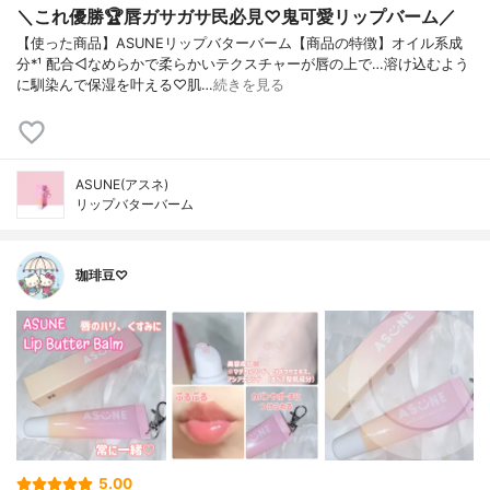
＼これ優勝🏆唇ガサガサ民必見♡鬼可愛リップバーム／
【使った商品】ASUNEリップバターバーム【商品の特徴】オイル系成
分*¹ 配合◁なめらかで柔らかいテクスチャーが唇の上で…溶け込むよう
に馴染んで保湿を叶える♡肌…
続きを見る
ASUNE(アスネ)
リップバターバーム
珈琲豆♡
5.00