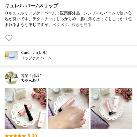
キュレル バーム&リップ
○キュレルリップケアバーム［医薬部外品］シンプルなバームで使い心
地が良いです、テクスチャはしっかりめ、唇に薄く塗ってもしっかり包
まれるような感じですが、ベタベタ…
続きを見る
Curél(キュレル)
リップケア バーム
専業主婦🍒´-
ちゃんあり
5.00