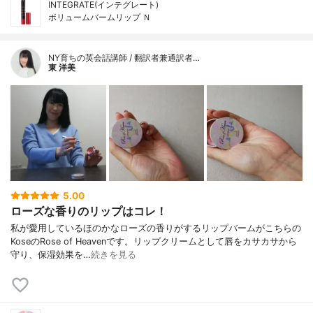
INTEGRATE(インテグレート)
ボリュームバームリップ Ｎ
NY育ちの英会話講師 / 翻訳者兼通訳者…
東 洋美
5.00
ローズな香りのリップはコレ！
私が愛用しているほのかなローズの香りがするリップバームがこちらの
KoseのRose of Heavenです。リップクリームとして唇をカサカサから
守り、保湿効果を…
続きを見る