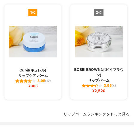
1位
2位
BOBBI BROWN(ボビイブラウ
Curél(キュレル)
ン)
リップケア バーム
リップバーム
3.95
(12)
3.95
¥963
(4)
¥2,520
リップバームランキングをもっと見る