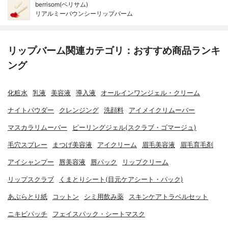
berrisom(ベリサム)
リアルミーバウンシーリップバーム
リップバーム関連カテゴリ：おすすめ商品ランキ
ング
化粧水
乳液
美容液
導入液
オールインワンジェル・クリーム
ナイトパウダー
クレンジング
洗顔料
アイメイクリムーバー
マスカラリムーバー
ピーリングジェル(スクラブ・ゴマージュ)
毛穴スプレー
まつげ美容液
アイクリーム
眉毛美容液
眉毛育毛剤
アイシャンプー
唇美容液
唇パック
リップクリーム
リップスクラブ
くまとりシート(目元ケアシート・パック)
あぶらとり紙
コットン
シミ用飲み薬
スキンケアトラベルセット
ニキビパッチ
フェイスパック・シートマスク