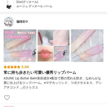
Dior(ディオール)
ルージュ ディオール バーム
珈琲豆♡
5.00
常に持ち歩きたい可愛い優秀リップバーム
ASUNE Lip Butter Balm美容成分※配合で唇の荒れを防ぎ、なめらかな
唇に仕上げるリップバーム。※マデカッソシド、ツボクサエキス、アシ
アチコシド …
続きを見る