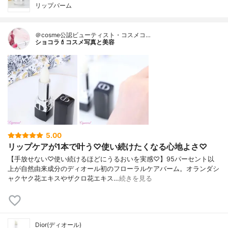
リップバーム
＠cosme公認ビューティスト・コスメコ…
ショコラ💄コスメ写真と美容
5.00
リップケアが1本で叶う♡使い続けたくなる心地よさ♡
【手放せない♡使い続けるほどにうるおいを実感♡】95パーセント以
上が自然由来成分のディオール初のフローラルケアバーム。オランダシ
ャクヤク花エキスやザクロ花エキス…
続きを見る
Dior(ディオール)