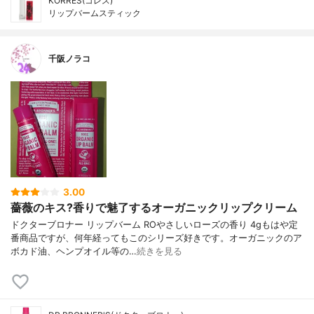
KORRES(コレス)
リップバームスティック
千阪ノラコ
3.00
薔薇のキス?香りで魅了するオーガニックリップクリーム
ドクターブロナー リップバーム ROやさしいローズの香り 4gもはや定
番商品ですが、何年経ってもこのシリーズ好きです。オーガニックのア
ボカド油、ヘンプオイル等の…
続きを見る