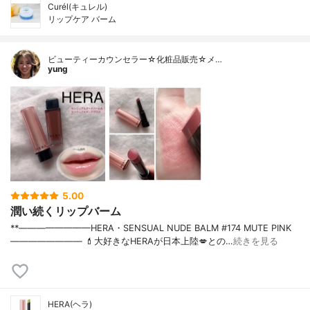
Curél(キュレル)
リップケア バーム
ビューティーカウンセラー☆化粧品販売☆メ…
yung
5.00
潤い続くリップバーム
**————————⁡HERA⁡・SENSUAL NUDE BALM #174 MUTE PINK⁡⁡
————————⁡ ⁡⁡💄大好きなHERAが日本上陸💋との…
続きを見る
HERA(ヘラ)