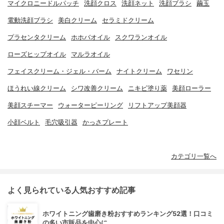
マイクロニードルパッチ
洗顔クロス
洗顔ネット
洗顔ブラシ
繭玉
電動洗顔ブラシ
美白クリーム
セラミドクリーム
プラセンタクリーム
ホホバオイル
スクワランオイル
ローズヒップオイル
マルラオイル
フェイスクリーム・ジェル・バーム
ナイトクリーム
ワセリン
ほうれい線クリーム
シワ改善クリーム
ニキビ塗り薬
美顔ローラー
美顔スチーマー
ウォーターピーリング
リフトアップ美顔器
小顔ベルト
毛穴吸引器
かっさプレート
カテゴリ一覧へ
よく見られている人気おすすめ記事
ホワイトニング歯磨き粉おすすめランキング52選！口コミ
の多い市販品を中心に