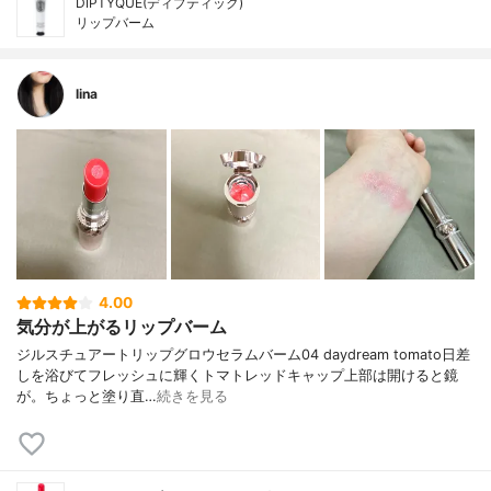
DIPTYQUE(ディプティック)
リップバーム
lina
4.00
気分が上がるリップバーム
ジルスチュアートリップグロウセラムバーム04 daydream tomato日差
しを浴びてフレッシュに輝くトマトレッドキャップ上部は開けると鏡
が。ちょっと塗り直…
続きを見る