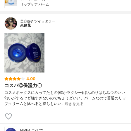
リップケア バーム
美容好きツイッタラー
泉鏡花
4.00
コスパ◎保湿力〇
コスメボックスに入ってたもの(確かラクシー)ほんのりはちみつのいい
匂いがするけど強すぎないのでちょうどいい。バームなので普通のリッ
プクリームと比べると持ちもいい…
続きを見る
NIVEA(ニベア)