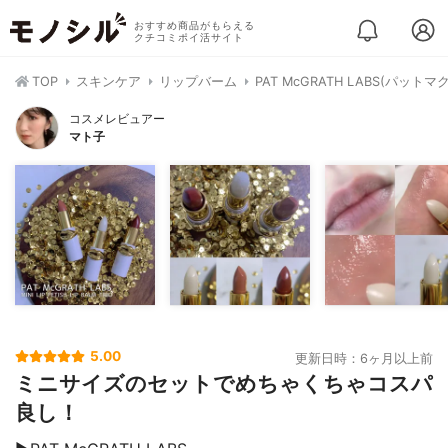
おすすめ商品がもらえる
クチコミポイ活サイト
TOP
スキンケア
リップバーム
PAT McGRATH LABS(パ
コスメレビュアー
マト子
5.00
更新日時：6ヶ月以上前
ミニサイズのセットでめちゃくちゃコスパ
良し！