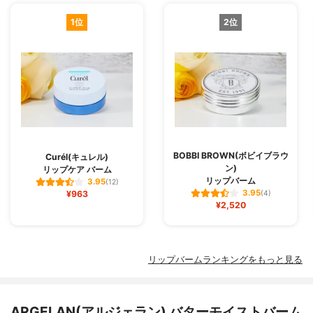
1位
2位
BOBBI BROWN(ボビイブラウ
Curél(キュレル)
ン)
リップケア バーム
リップバーム
3.95
(12)
3.95
¥963
(4)
¥2,520
リップバームランキングをもっと見る
ARGELAN(アルジェラン) バターモイストバーム