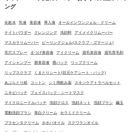
ング
化粧水
乳液
美容液
導入液
オールインワンジェル・クリーム
ナイトパウダー
クレンジング
洗顔料
アイメイクリムーバー
マスカラリムーバー
ピーリングジェル(スクラブ・ゴマージュ)
毛穴スプレー
まつげ美容液
アイクリーム
眉毛美容液
眉毛育毛剤
アイシャンプー
唇美容液
唇パック
リップクリーム
リップスクラブ
くまとりシート(目元ケアシート・パック)
あぶらとり紙
コットン
シミ用飲み薬
スキンケアトラベルセット
ニキビパッチ
フェイスパック・シートマスク
マイクロニードルパッチ
洗顔クロス
洗顔ネット
洗顔ブラシ
繭玉
電動洗顔ブラシ
美白クリーム
セラミドクリーム
プラセンタクリーム
ホホバオイル
スクワランオイル